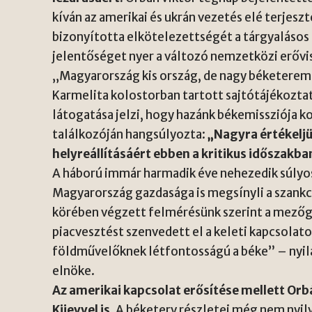
kíván az amerikai és ukrán vezetés elé terjes
bizonyította elkötelezettségét a tárgyalásos
jelentőséget nyer a változó nemzetközi erőv
„Magyarország kis ország, de nagy béketerem
Karmelita kolostorban tartott sajtótájékozta
látogatása jelzi, hogy hazánk békemissziója k
találkozóján hangsúlyozta:
„Nagyra értékeljü
helyreállításáért ebben a kritikus időszakba
A háború immár harmadik éve nehezedik súlyo
Magyarország gazdasága is megsínyli a szank
körében végzett felmérésünk szerint a mező
piacvesztést szenvedett el a keleti kapcsolat
földművelőknek létfontosságú a béke” – nyila
elnöke.
Az amerikai kapcsolat erősítése mellett Orb
Kijevvel is.
A béketerv részletei még nem nyil