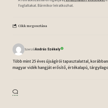
A feliratkozással elfogadja a
Felhasználási Feltételeket
é
foglaltakat. Bármikor leiratkozhat.
Cikk megosztása
András Székely
Szerző
Több mint 25 éves újságírói tapasztalattal, korábban 
magyar vidék hangját erősítő, értékalapú, tárgyilago