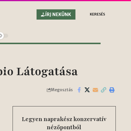
ÍRJ NEKÜNK
KERESÉS
io Látogatása
Megosztás
Legyen naprakész konzervatív
nézőpontból