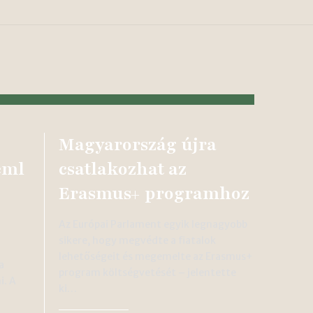
Magyarország újra
eml
csatlakozhat az
Erasmus+ programhoz
Az Európai Parlament egyik legnagyobb
sikere, hogy megvédte a fiatalok
lehetőségeit és megemelte az Erasmus+
a
program költségvetését – jelentette
i. A
ki…