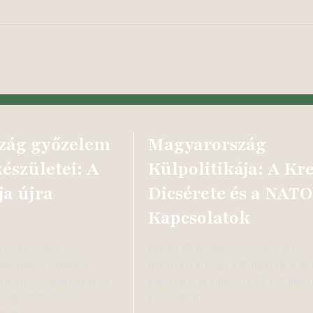
zág győzelem
Magyarország
észületei: A
Külpolitikája: A Kr
ja újra
Dicsérete és a NATO
Kapcsolatok
 nap rendkívüli
Orbán Viktor hosszú évekig azt
zkedései A Pókháló
mantrázta, hogy a Nyugattal is és 
 pszichológiai hatás Az
Kelettel is jó kapcsolatot kell ápoln
nap rendkívüli
valóságban…
ézkedései…