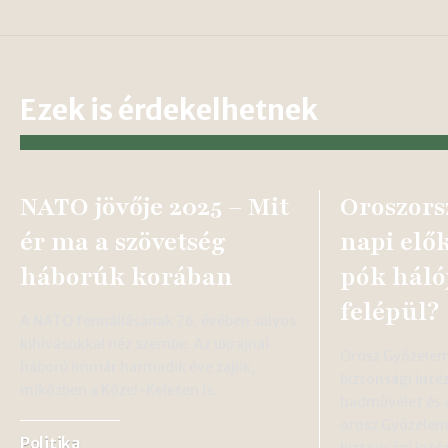
Ezek is érdekelhetnek
NATO jövője 2025 – Mit
Oroszors
ér ma a szövetség
napi elők
háborúk korában
pók háló
felépül?
A NATO fennállásának 76. évében súlyos
kihívásokkal néz szembe. Az ukrajnai
Orosz Győzelem
háború immár harmadik éve zajlik,
biztonsági inté
miközben a Közel-Keleten is…
hadművelet és a
orosz Győzelem 
Politika
biztonsági int