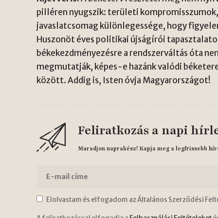
pilléren nyugszik: területi kompromisszumok, 
javaslatcsomag különlegessége, hogy figyelemb
Huszonöt éves politikai újságírói tapasztalat
békekezdményezésre a rendszerváltás óta nem
megmutatják, képes-e hazánk valódi béketer
között. Addig is, Isten óvja Magyarországot!
Feliratkozás a napi hírl
Maradjon naprakész! Kapja meg a legfrissebb hír
Elolvastam és elfogadom az Általános Szerződési Felt