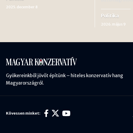
2025. december 8
Politika
2026. május 9
Gyökereinkből jövőt építünk – hiteles konzervatív hang
Magyarországról.
Kövessen minket: