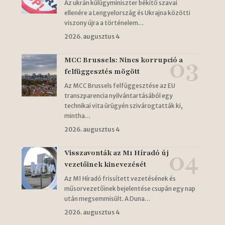
Az ukrán külügyminiszter békítő szavai
ellenére a Lengyelország és Ukrajna közötti
viszony újra a történelem…
2026. augusztus 4
MCC Brussels: Nincs korrupció a
felfüggesztés mögött
Az MCC Brussels felfüggesztése az EU
transzparencia nyilvántartásából egy
technikai vita ürügyén szivárogtatták ki,
mintha…
2026. augusztus 4
Visszavonták az M1 Híradó új
vezetőinek kinevezését
Az M1 Híradó frissített vezetésének és
műsorvezetőinek bejelentése csupán egy nap
után megsemmisült. A Duna…
2026. augusztus 4