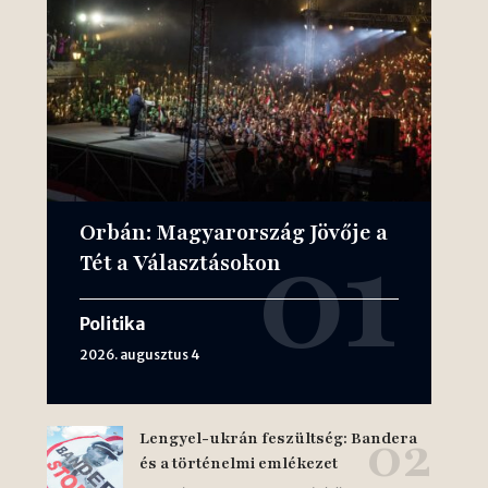
Orbán: Magyarország Jövője a
Tét a Választásokon
Politika
2026. augusztus 4
Lengyel-ukrán feszültség: Bandera
és a történelmi emlékezet