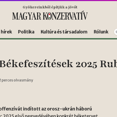
Gyökereinkből építjük a jövőt
s hírek
Politika
Kultúra és társadalom
Rólunk
ékefeszítések 2025 Rub
2 perces olvasmány
offenzívát indított az orosz-ukrán háború
e: 2025 első negyedévében konkrét béketervet