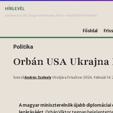
HÍRLEVÉL
Iratkozzon fel, hogy olvashassa heti e-mail hírlevelünket.
Főoldal
Fris
Politika
Orbán USA Ukrajna B
Szerző
Utoljára frissítve: 2026. február 16
András Székely
A magyar miniszterelnök újabb diplomáciai 
lezárásáért.
Orbán Viktor tegnap bejelentett