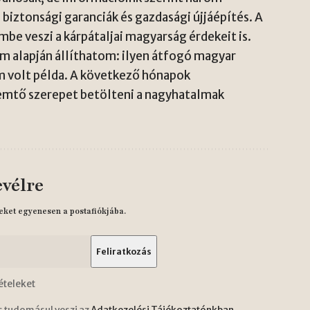
biztonsági garanciák és gazdasági újjáépítés. A
e veszi a kárpátaljai magyarság érdekeit is.
om alapján állíthatom: ilyen átfogó magyar
 volt példa. A következő hónapok
emtő szerepet betölteni a nagyhatalmak
evélre
eket egyenesen a postafiókjába.
ételeket