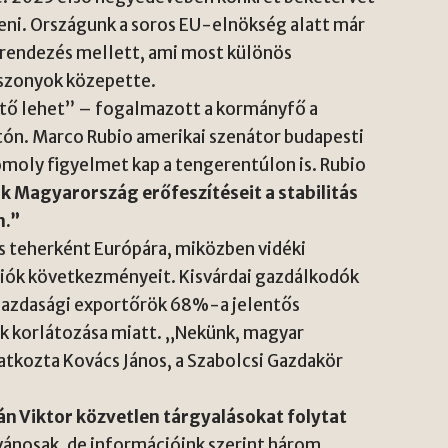
zteni. Országunk a soros EU-elnökség alatt már
 rendezés mellett, ami most különös
iszonyok közepette.
tő lehet” – fogalmazott a kormányfő a
tón. Marco Rubio amerikai szenátor budapesti
omoly figyelmet kap a tengerentúlon is. Rubio
k Magyarország erőfeszítéseit a stabilitás
n.”
s teherként Európára, miközben vidéki
ciók következményeit. Kisvárdai gazdálkodók
gazdasági exportőrök 68%-a jelentős
ok korlátozása miatt. „Nekünk, magyar
tkozta Kovács János, a Szabolcsi Gazdakör
án Viktor közvetlen tárgyalásokat folytat
vánosak, de információink szerint három