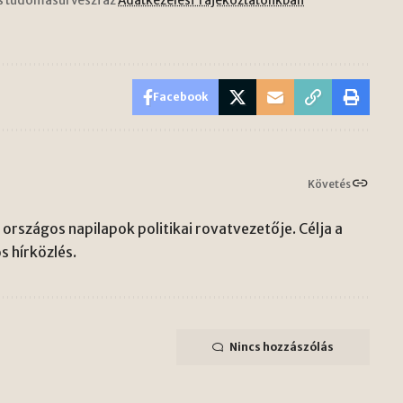
s tudomásul veszi az
Adatkezelési Tájékoztatónkban
Facebook
Követés
országos napilapok politikai rovatvezetője. Célja a
s hírközlés.
Nincs hozzászólás