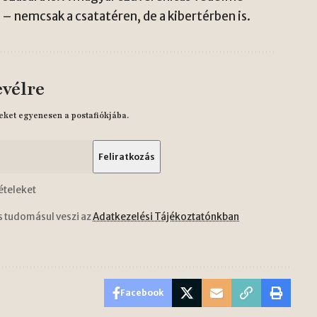
– nemcsak a csatatéren, de a kibertérben is.
evélre
eket egyenesen a postafiókjába.
ételeket
s tudomásul veszi az
Adatkezelési Tájékoztatónkban
Facebook