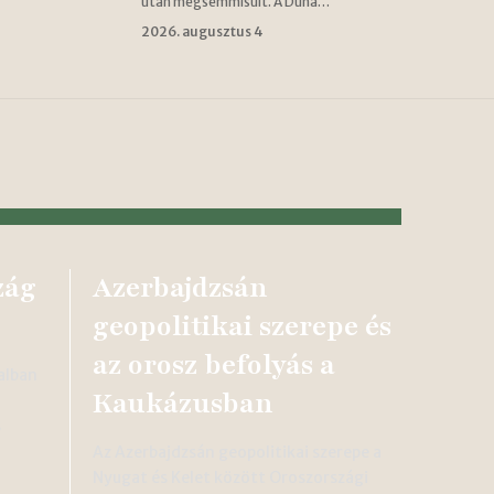
után megsemmisült. A Duna…
2026. augusztus 4
zág
Azerbajdzsán
geopolitikai szerepe és
az orosz befolyás a
alban
Kaukázusban
s
Az Azerbajdzsán geopolitikai szerepe a
Nyugat és Kelet között Oroszországi