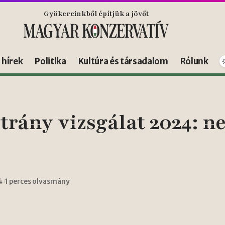
Gyökereinkből építjük a jövőt
s hírek
Politika
Kultúra és társadalom
Rólunk
trány vizsgálat 2024: n
4
1 perces olvasmány