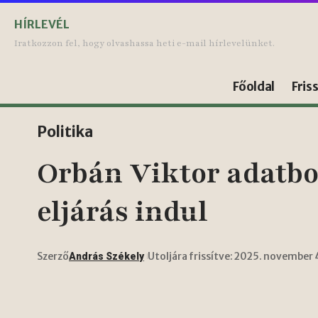
HÍRLEVÉL
Iratkozzon fel, hogy olvashassa heti e-mail hírlevelünket.
Főoldal
Fris
Politika
Orbán Viktor adatbo
eljárás indul
Szerző
Utoljára frissítve: 2025. november 
András Székely