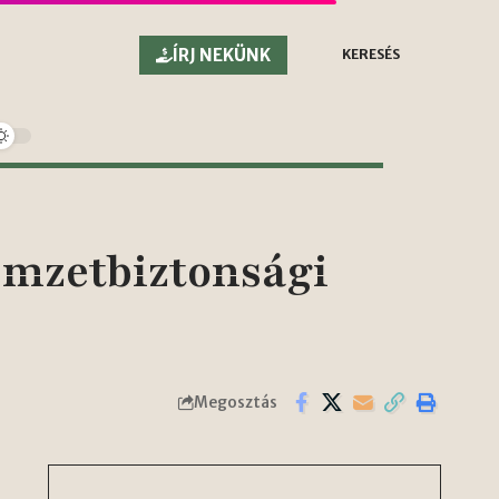
ÍRJ NEKÜNK
KERESÉS
emzetbiztonsági
Megosztás