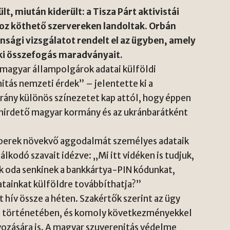
lt, miután kiderült: a Tisza Párt aktivistái
hoz köthető szervereken landoltak. Orbán
nsági vizsgálatot rendelt el az ügyben, amely
ki összefogás maradványait.
magyar állampolgárok adatai külföldi
itás nemzeti érdek” – jelentette ki a
rány különös színezetet kap attól, hogy éppen
hirdető magyar kormány és az ukránbarátként
mberek növekvő aggodalmát személyes adataik
lkodó szavait idézve: „Mi itt vidéken is tudjuk,
uk oda senkinek a bankkártya-PIN kódunkat,
atainkat külföldre továbbíthatja?”
 hív össze a héten. Szakértők szerint az ügy
m történetében, és komoly következményekkel
yozására is. A magyar szuverenitás védelme