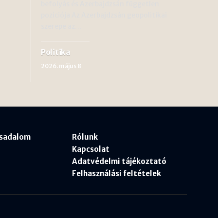
befolyás és Azerbajdzsán független
pozíciója Az Azerbajdzsán geopolitikai
szerepe az…
Politika
2026. május 8
rsadalom
Rólunk
Kapcsolat
Adatvédelmi tájékoztató
Felhasználási feltételek