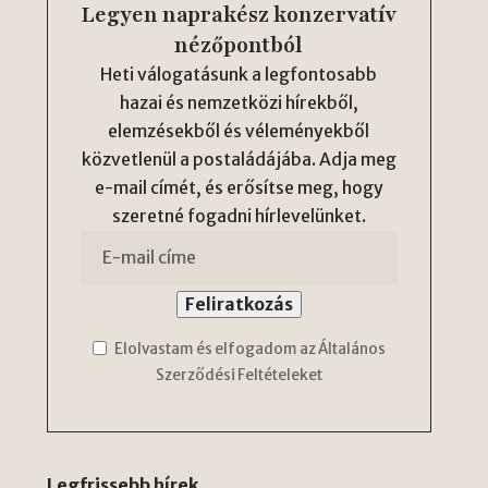
Legyen naprakész konzervatív
nézőpontból
Heti válogatásunk a legfontosabb
hazai és nemzetközi hírekből,
elemzésekből és véleményekből
közvetlenül a postaládájába. Adja meg
e-mail címét, és erősítse meg, hogy
szeretné fogadni hírlevelünket.
Elolvastam és elfogadom az Általános
Szerződési Feltételeket
Legfrissebb hírek