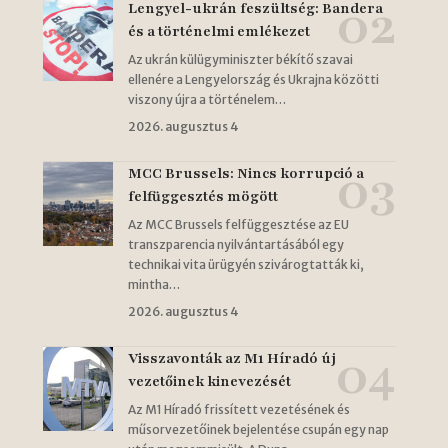
Lengyel-ukrán feszültség: Bandera
és a történelmi emlékezet
Az ukrán külügyminiszter békítő szavai
ellenére a Lengyelország és Ukrajna közötti
viszony újra a történelem…
2026. augusztus 4
MCC Brussels: Nincs korrupció a
felfüggesztés mögött
Az MCC Brussels felfüggesztése az EU
transzparencia nyilvántartásából egy
technikai vita ürügyén szivárogtatták ki,
mintha…
2026. augusztus 4
Visszavonták az M1 Híradó új
vezetőinek kinevezését
Az M1 Híradó frissített vezetésének és
műsorvezetőinek bejelentése csupán egy nap