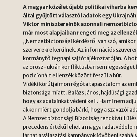
A magyar közélet újabb politikai viharba kerü
által gyűjtött választói adatok egy Ukrajná
Viktor miniszterelnök azonnali nemzetbizto
már most alapjaiban rengeti meg az ellenzé
„Nemzetbiztonsági kérdésről van szó, amikor 
szerverekre kerülnek. Az információs szuveren
kormányfő tegnapi sajtótájékoztatóján. A bot
az orosz-ukrán konfliktusban semlegességet 
pozicionált ellenzék között feszül a húr.
Vidéki körútjaimon régóta tapasztalom az e
biztonsága miatt. Balázs János, hajdúsági gazdá
hogy az adatainkat védeni kell. Ha mi nem adj
akkor miért gondolja bárki, hogy a szavazói ad
A Nemzetbiztonsági Bizottság rendkívüli ülést
precedens értékű lehet a magyar adatvédele
járhat a választási kampányok jövőbeni szabál