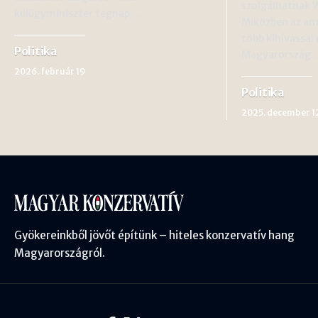
szolgálhatnak 
külügyminiszter tegnap…
Miközben az ame
több kihívással
Politika
Magyarország
2026. február 19
Politika
2025. december 1
Gyökereinkből jövőt építünk – hiteles konzervatív hang
Magyarországról.