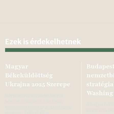
Ezek is érdekelhetnek
Magyar
Budapest
Békeküldöttség
nemzetbi
Ukrajna 2025 Szerepe
stratégia
Washing
Magyarország újra a béke hangját
képviseli, miközben a világ feszült
A magyar nemze
figyelemmel követi az ukrajnai háború
konzervatív sik
alakulását. Szijjártó Péter