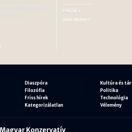
Washington számára.
rikai külpolitika egyre
Politika
 néz szembe,
2025. október 1
…
2
Diaszpóra
Kultúra és tá
Filozófia
Politika
Friss hírek
Technológia
Kategorizálatlan
Vélemény
Magyar Konzervatív