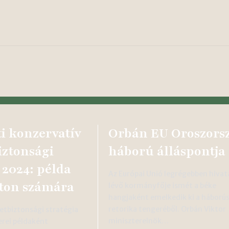
i konzervatív
Orbán EU Oroszors
ztonsági
háború álláspontja
 2024: példa
Az Európai Unió legrégebben hivat
ton számára
lévő kormányfője ismét a béke
hangjaként emelkedik ki a háború
retorika tengeréből. Orbán Viktor
tbiztonsági stratégia
miniszterelnök…
erei példaként