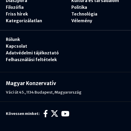
Diaszpóra
Kultúra és társadalom
Filozófia
Politika
Friss hírek
Technológia
Kategorizálatlan
Vélemény
Rólunk
Kapcsolat
Adatvédelmi tájékoztató
Felhasználási feltételek
Magyar Konzervatív
Váci út 45., 1134 Budapest, Magyarország
Kövessen minket: