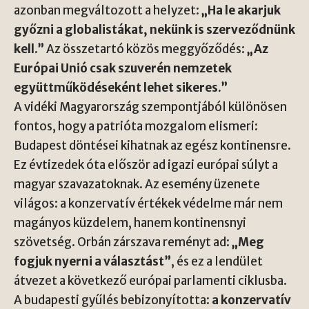
azonban megváltozott a helyzet:
„Ha le akarjuk
győzni a globalistákat, nekünk is szerveződnünk
kell.”
Az összetartó közös meggyőződés:
„Az
Európai Unió csak szuverén nemzetek
együttműködéseként lehet sikeres.”
A vidéki Magyarország szempontjából különösen
fontos, hogy a patrióta mozgalom elismeri:
Budapest döntései kihatnak az egész kontinensre.
Ez évtizedek óta először ad igazi európai súlyt a
magyar szavazatoknak. Az esemény üzenete
világos: a konzervatív értékek védelme már nem
magányos küzdelem, hanem kontinensnyi
szövetség. Orbán zárszava reményt ad:
„Meg
fogjuk nyerni a választást”
, és ez a lendület
átvezet a következő európai parlamenti ciklusba.
A budapesti gyűlés bebizonyította:
a konzervatív