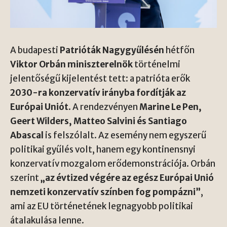
A budapesti
Patrióták Nagygyűlésén
hétfőn
Viktor Orbán miniszterelnök
történelmi
jelentőségű kijelentést tett: a patrióta erők
2030-ra konzervatív irányba fordítják az
Európai Uniót
. A rendezvényen
Marine Le Pen,
Geert Wilders, Matteo Salvini és Santiago
Abascal
is felszólalt. Az esemény nem egyszerű
politikai gyűlés volt, hanem egy kontinensnyi
konzervatív mozgalom erődemonstrációja. Orbán
szerint
„az évtized végére az egész Európai Unió
nemzeti konzervatív színben fog pompázni”
,
ami az EU történetének legnagyobb politikai
átalakulása lenne.