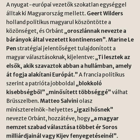
A nyugat-európai vezetők szokatlan egységgel
álltak ki Magyarország mellett.
Geert Wilders
holland politikus magyarul köszöntötte a
közönséget, és Orbánt
„oroszlánnak nevezte a
bárányok által vezetett kontinensen”
.
Marine Le
Pen
stratégiai jelentőséget tulajdonított a
magyar választásoknak, kijelentve:
„Ti lesztek az
elsők, akik szavaztok abban a hullámban, amely
át fogja alakítani Európát.”
A francia politikus
szerint a patrióta jobboldal
„blokkoló
kisebbségből” „minősített többséggé”
válhat
Brüsszelben.
Matteo Salvini
olasz
miniszterelnök-helyettes
„igazi hősnek”
nevezte Orbánt, hozzátéve, hogy
„a magyar
nemzet szabad választása többet ér Soros
milliárdjainál vagy Kijev fenyegetéseinél”
.