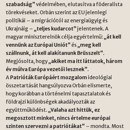
szabadság”
védelmében, elutasítva a föderalista
törekvéseket. Orbán szerint az EU jelenlegi
politikái – a migrációtól az energiaügyig és
Ukrajnáig –
„teljes kudarcot”
jelentenek. A
magyar miniszterelnök célja egyértelmű:
„át kell
vennünk az Európai Uniót”
és
„meg kell
szállnunk, át kell alakítanunk Brüsszelt”
.
Megjósolta, hogy
„akiket ma itt láttatok, három
év múlva Európa vezetői lesznek”
.
A
Patrióták Európáért mozgalom
ideológiai
összetartását hangsúlyozva Orbán elismerte,
hogy korábban a történelmi tapasztalatok és
földrajzi különbségek akadályozták az
együttműködést.
„Valaha azt hittük, ez
megosztott minket, nincs értelme európai
szinten szervezni a patriótákat”
– mondta. Most