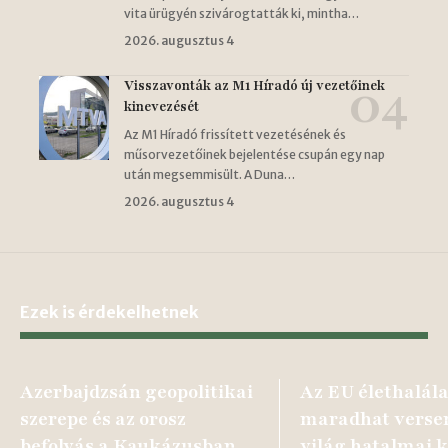
vita ürügyén szivárogtatták ki, mintha…
2026. augusztus 4
Visszavonták az M1 Híradó új vezetőinek
kinevezését
Az M1 Híradó frissített vezetésének és
műsorvezetőinek bejelentése csupán egy nap
után megsemmisült. A Duna…
2026. augusztus 4
Ezek is érdekelhetnek
Azerbajdzsán geopolitikai
Az EU élethalál
szerepe és az orosz
maradhat verse
befolyás a Kaukázusban
világ hatalmai k