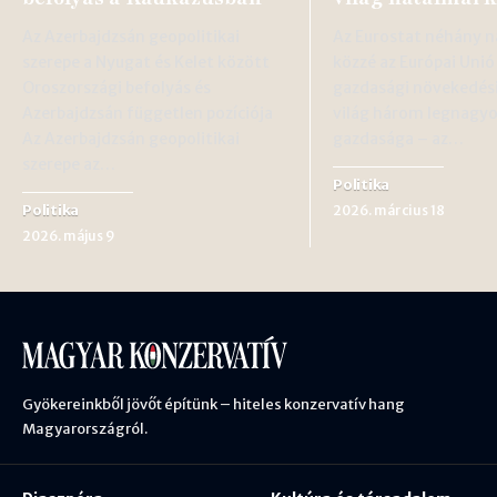
Az Azerbajdzsán geopolitikai
Az Eurostat néhány n
szerepe a Nyugat és Kelet között
közzé az Európai Unió
Oroszországi befolyás és
gazdasági növekedési
Azerbajdzsán független pozíciója
világ három legnagy
Az Azerbajdzsán geopolitikai
gazdasága – az…
szerepe az…
Politika
Politika
2026. március 18
2026. május 9
Gyökereinkből jövőt építünk – hiteles konzervatív hang
Magyarországról.