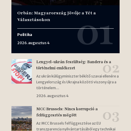
Orbán: Magyarország Jövője a Tét a
Választásokon
Politika
2026. augusztus 4
Lengyel-ukrán feszültség: Bandera és a
történelmi emlékezet
Az ukrán külügyminiszter békítő szavai ellenére a
Lengyelország és Ukrajna közötti viszony újra a
történelem…
2026. augusztus 4
MCC Brussels: Nincs korrupció a
felfüggesztés mögött
Az MCC Brussels felfüggesztése az EU
transzparencia nyilvántartásából egy technikai