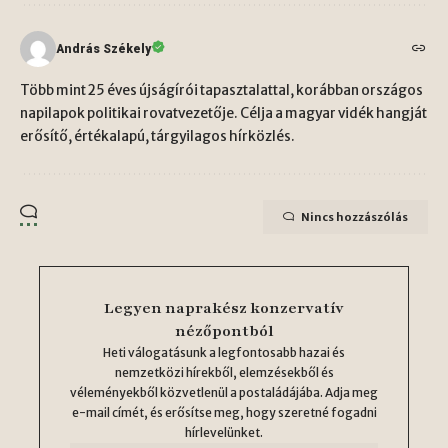
András Székely
Több mint 25 éves újságírói tapasztalattal, korábban országos
napilapok politikai rovatvezetője. Célja a magyar vidék hangját
erősítő, értékalapú, tárgyilagos hírközlés.
Nincs hozzászólás
Legyen naprakész konzervatív
nézőpontból
Heti válogatásunk a legfontosabb hazai és
nemzetközi hírekből, elemzésekből és
véleményekből közvetlenül a postaládájába. Adja meg
e-mail címét, és erősítse meg, hogy szeretné fogadni
hírlevelünket.