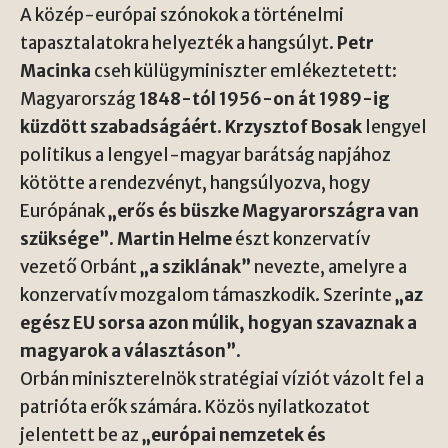
A közép-európai szónokok a történelmi
tapasztalatokra helyezték a hangsúlyt.
Petr
Macinka
cseh külügyminiszter emlékeztetett:
Magyarország
1848-tól 1956-on át 1989-ig
küzdött szabadságáért
.
Krzysztof Bosak
lengyel
politikus a lengyel-magyar barátság napjához
kötötte a rendezvényt, hangsúlyozva, hogy
Európának
„erős és büszke Magyarországra van
szüksége”
.
Martin Helme
észt konzervatív
vezető Orbánt
„a sziklának”
nevezte, amelyre a
konzervatív mozgalom támaszkodik. Szerinte
„az
egész EU sorsa azon múlik, hogyan szavaznak a
magyarok a választáson”
.
Orbán miniszterelnök stratégiai víziót vázolt fel a
patrióta erők számára. Közös nyilatkozatot
jelentett be az
„európai nemzetek és