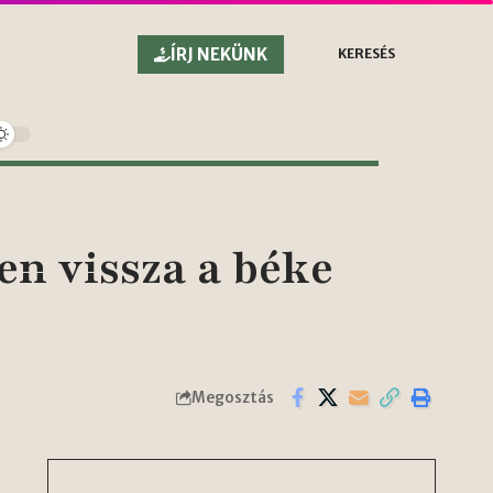
ÍRJ NEKÜNK
KERESÉS
en vissza a béke
Megosztás