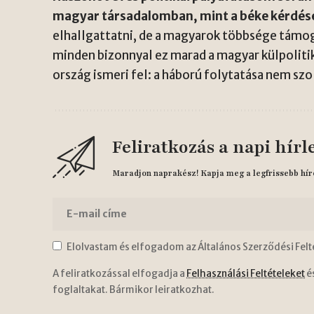
magyar társadalomban, mint a béke kérdés
elhallgattatni, de a magyarok többsége támo
minden bizonnyal ez marad a magyar külpoliti
ország ismeri fel: a háború folytatása nem szo
Feliratkozás a napi hírl
Maradjon naprakész! Kapja meg a legfrissebb hír
Elolvastam és elfogadom az Általános Szerződési Felt
A feliratkozással elfogadja a
Felhasználási Feltételeket
é
foglaltakat. Bármikor leiratkozhat.