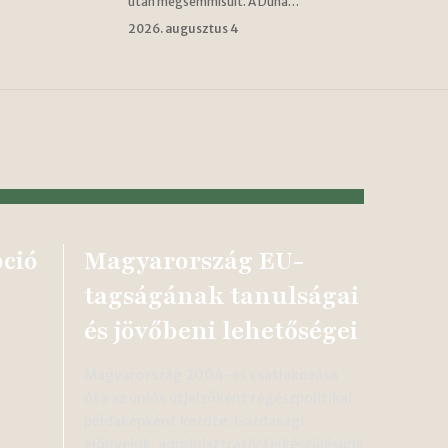
után megsemmisült. A Duna…
2026. augusztus 4
ció
Magyarország EU-
tagságának tanulságai
és jövőbeni lehetőségei
Magyarország 2004-es csatlakozása
óta az uniós útjelzőként régészpolitikai
példaképként kezdte. Gazdasági
előnyeink, adminisztratív felkészülésünk