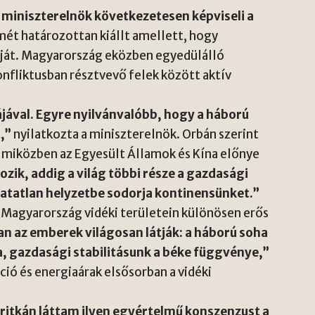
 miniszterelnök következetesen képviseli a
mét határozottan kiállt amellett, hogy
káját. Magyarország eközben egyedülálló
onfliktusban résztvevő felek között aktív
ájával. Egyre nyilvánvalóbb, hogy a háború
,”
nyilatkozta a miniszterelnök. Orbán szerint
 miközben az Egyesült Államok és Kína előnye
zik, addig a világ többi része a gazdasági
hatatlan helyzetbe sodorja kontinensünket.”
y Magyarország vidéki területein különösen erős
an az emberek világosan látják: a háború soha
, gazdasági stabilitásunk a béke függvénye,”
áció és energiaárak elsősorban a vidéki
 ritkán láttam ilyen egyértelmű konszenzust a