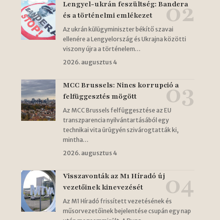
Lengyel-ukrán feszültség: Bandera
és a történelmi emlékezet
Az ukrán külügyminiszter békítő szavai
ellenére a Lengyelország és Ukrajna közötti
viszony újra a történelem…
2026. augusztus 4
MCC Brussels: Nincs korrupció a
felfüggesztés mögött
Az MCC Brussels felfüggesztése az EU
transzparencia nyilvántartásából egy
technikai vita ürügyén szivárogtatták ki,
mintha…
2026. augusztus 4
Visszavonták az M1 Híradó új
vezetőinek kinevezését
Az M1 Híradó frissített vezetésének és
műsorvezetőinek bejelentése csupán egy nap