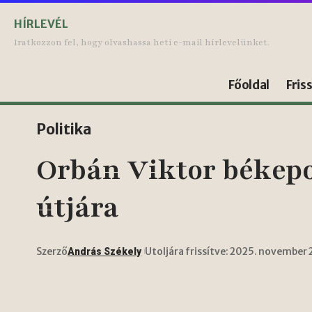
HÍRLEVÉL
Iratkozzon fel, hogy olvashassa heti e-mail hírlevelünket.
Főoldal
Fris
Politika
Orbán Viktor békepol
útjára
Szerző
Utoljára frissítve: 2025. november 
András Székely