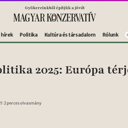
Gyökereinkből építjük a jövőt
s hírek
Politika
Kultúra és társadalom
Rólunk
itika 2025: Európa térj
21
2 perces olvasmány