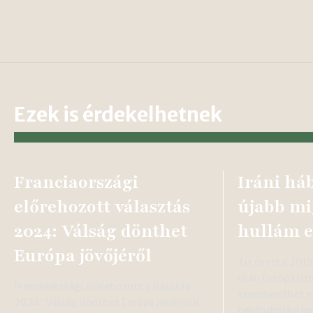
Ezek is érdekelhetnek
Franciaországi
Iráni há
előrehozott választás
újabb mi
2024: Válság dönthet
hullám e
Európa jövőjéről
Tíz évvel a 201
után Európa ism
Franciaországi előrehozott választás
szembesülhet e
2024: Válság dönthet Európa jövőjéről
bevándorlási h