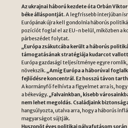
Az ukrajnai háború kezdete óta Orbán Viktor
béke álláspontját.
A legfrissebb interjúban is
Európának újra kell gondolnia háborús politi
pozíciót foglal el az EU-n belül, miközben a k
párbeszédet folytat.
„Európa zsákutcába került a háborús politik
támogatásának stratégiája kudarcot vallott
Európa gazdasági teljesítménye egyre romlik,
növekszik.
„Amíg Európa a háborúval foglalko
fejlődésre koncentrál. Ez hosszú távon tart
A kormányfő felhívta a figyelmet arra is, hog
a békevágy.
„Falvainkban, kisebb városainkb
nem lehet megoldás. Családjaink biztonsága
hangsúlyozta, utalva arra, hogy a háborús infl
magyarságot sújtják.
Huszonöt éves politikai pályafutásom során