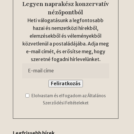
Legyen naprakész konzervatív
nézőpontból
Heti válogatásunk a legfontosabb
hazai és nemzetközi hírekből,
elemzésekből és véleményekből
közvetlenül a postaládájába. Adja meg
e-mail címét, és erősítse meg, hogy
szeretné fogadni hírlevelünket.
Elolvastam és elfogadom az Általános
Szerződési Feltételeket
Legfrissebb hírek