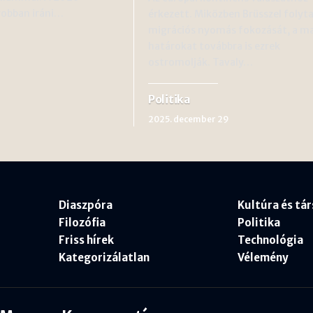
robban iráni…
érkezett. Miközben Brüsszel folyta
migrációs nyomás fokozását, a m
határokat továbbra is ezrek
ostromolják. Tavaly…
Politika
2025. december 29
Diaszpóra
Kultúra és tá
Filozófia
Politika
Friss hírek
Technológia
Kategorizálatlan
Vélemény