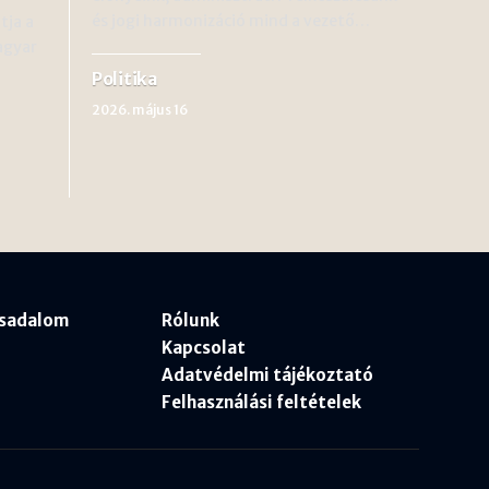
és jogi harmonizáció mind a vezető…
tja a
agyar
Politika
2026. május 16
rsadalom
Rólunk
Kapcsolat
Adatvédelmi tájékoztató
Felhasználási feltételek