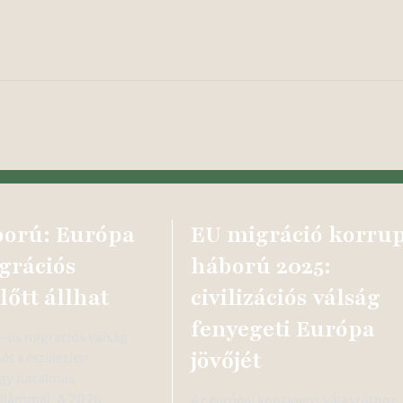
ború: Európa
EU migráció korrup
grációs
háború 2025:
lőtt állhat
civilizációs válság
fenyegeti Európa
5-ös migrációs válság
jövőjét
ét készületlen
gy hatalmas
ullámmal. A 2026
Az európai kontinens válaszúthoz