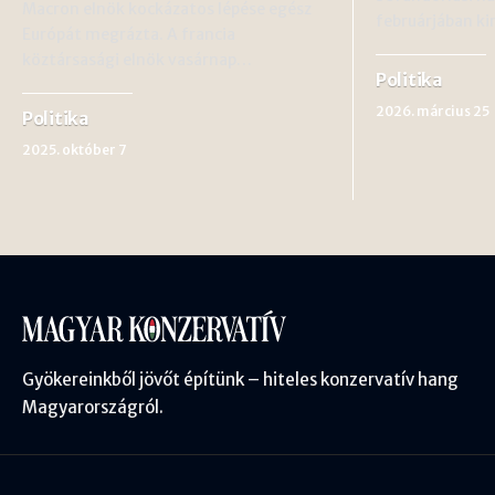
Macron elnök kockázatos lépése egész
februárjában ki
Európát megrázta. A francia
köztársasági elnök vasárnap…
Politika
2026. március 25
Politika
2025. október 7
Gyökereinkből jövőt építünk – hiteles konzervatív hang
Magyarországról.