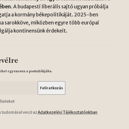
ében.
A budapesti liberális sajtó ugyan próbálja
gatja a kormány békepolitikáját. 2025-ben
ka sarokköve, miközben egyre több európai
lgálja kontinensünk érdekeit.
evélre
eket egyenesen a postafiókjába.
ételeket
s tudomásul veszi az
Adatkezelési Tájékoztatónkban