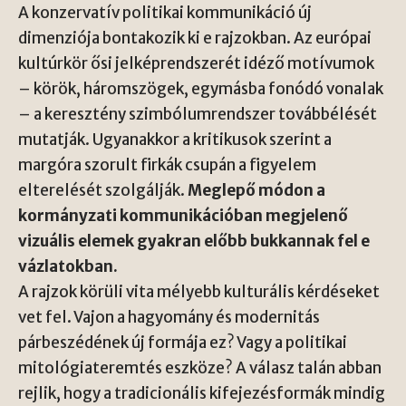
A konzervatív politikai kommunikáció új
dimenziója bontakozik ki e rajzokban. Az európai
kultúrkör ősi jelképrendszerét idéző motívumok
– körök, háromszögek, egymásba fonódó vonalak
– a keresztény szimbólumrendszer továbbélését
mutatják. Ugyanakkor a kritikusok szerint a
margóra szorult firkák csupán a figyelem
elterelését szolgálják.
Meglepő módon a
kormányzati kommunikációban megjelenő
vizuális elemek gyakran előbb bukkannak fel e
vázlatokban.
A rajzok körüli vita mélyebb kulturális kérdéseket
vet fel. Vajon a hagyomány és modernitás
párbeszédének új formája ez? Vagy a politikai
mitológiateremtés eszköze? A válasz talán abban
rejlik, hogy a tradicionális kifejezésformák mindig