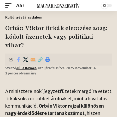
Aa
Kultúra és társadalom
Orbán Viktor firkák elemzése 2025:
kódolt üzenetek vagy politikai
vihar?
Szerző
Utoljára frissítve: 2025. november 14
Júlia Kovács
2 perces olvasmány
A miniszterelnöki jegyzetfüzetek margóira vetett
firkák sokszor többet árulnak el, mint a hivatalos
kommunikáció.
Orbán Viktor rajzai különösen
nagy érdeklődésre tartanak számot
, hiszen