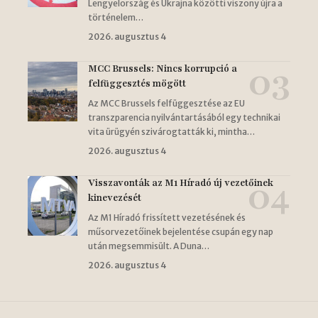
Lengyelország és Ukrajna közötti viszony újra a
történelem…
2026. augusztus 4
MCC Brussels: Nincs korrupció a
felfüggesztés mögött
Az MCC Brussels felfüggesztése az EU
transzparencia nyilvántartásából egy technikai
vita ürügyén szivárogtatták ki, mintha…
2026. augusztus 4
Visszavonták az M1 Híradó új vezetőinek
kinevezését
Az M1 Híradó frissített vezetésének és
műsorvezetőinek bejelentése csupán egy nap
után megsemmisült. A Duna…
2026. augusztus 4