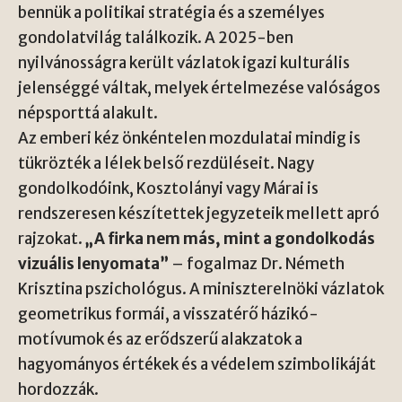
bennük a politikai stratégia és a személyes
gondolatvilág találkozik. A 2025-ben
nyilvánosságra került vázlatok igazi kulturális
jelenséggé váltak, melyek értelmezése valóságos
népsporttá alakult.
Az emberi kéz önkéntelen mozdulatai mindig is
tükrözték a lélek belső rezdüléseit. Nagy
gondolkodóink, Kosztolányi vagy Márai is
rendszeresen készítettek jegyzeteik mellett apró
rajzokat.
„A firka nem más, mint a gondolkodás
vizuális lenyomata”
– fogalmaz Dr. Németh
Krisztina pszichológus. A miniszterelnöki vázlatok
geometrikus formái, a visszatérő házikó-
motívumok és az erődszerű alakzatok a
hagyományos értékek és a védelem szimbolikáját
hordozzák.