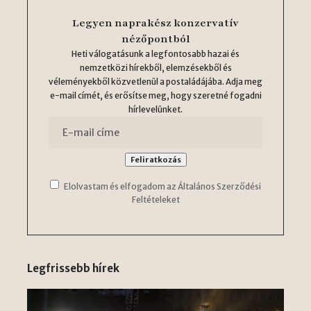
Legyen naprakész konzervatív
nézőpontból
Heti válogatásunk a legfontosabb hazai és
nemzetközi hírekből, elemzésekből és
véleményekből közvetlenül a postaládájába. Adja meg
e-mail címét, és erősítse meg, hogy szeretné fogadni
hírlevelünket.
Elolvastam és elfogadom az Általános Szerződési
Feltételeket
Legfrissebb hírek