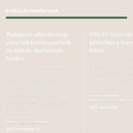
Ezek is érdekelhetnek
Budapesti albérletárak
ETO FC Győr tö
2025: lakástámogatások
győzelme a Fere
és Airbnb-korlátozás
felett
hatása
A mérkőzés jelentősé
közösségi váltás A t
A budapesti albérletárak régóta
pillanat Az ETO FC Gy
nyomasztják a fővárosban élők
győzelme a Ferencvár
mindennapjait. Az utóbbi
nem…
hónapokban azonban
figyelemreméltó változás
Kultúra és társadalom
körvonalazódik: a bérleti díjak
2026. április 20
mérséklődni…
Kultúra és társadalom
2025. november 12