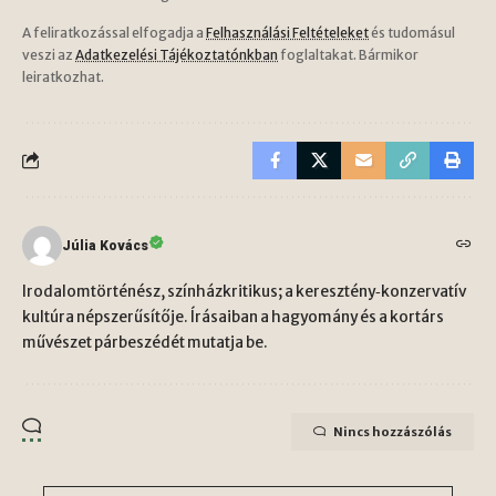
A feliratkozással elfogadja a
Felhasználási Feltételeket
és tudomásul
veszi az
Adatkezelési Tájékoztatónkban
foglaltakat. Bármikor
leiratkozhat.
Júlia Kovács
Irodalomtörténész, színházkritikus; a keresztény‑konzervatív
kultúra népszerűsítője. Írásaiban a hagyomány és a kortárs
művészet párbeszédét mutatja be.
Nincs hozzászólás