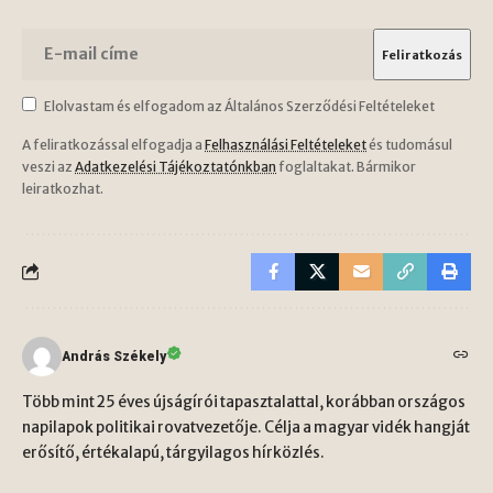
Elolvastam és elfogadom az Általános Szerződési Feltételeket
A feliratkozással elfogadja a
Felhasználási Feltételeket
és tudomásul
veszi az
Adatkezelési Tájékoztatónkban
foglaltakat. Bármikor
leiratkozhat.
András Székely
Több mint 25 éves újságírói tapasztalattal, korábban országos
napilapok politikai rovatvezetője. Célja a magyar vidék hangját
erősítő, értékalapú, tárgyilagos hírközlés.