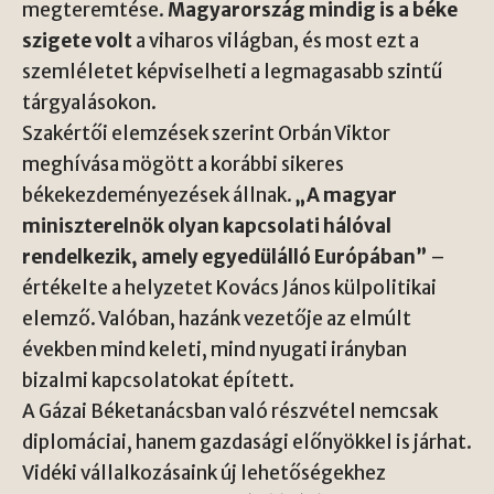
megteremtése.
Magyarország mindig is a béke
szigete volt
a viharos világban, és most ezt a
szemléletet képviselheti a legmagasabb szintű
tárgyalásokon.
Szakértői elemzések szerint Orbán Viktor
meghívása mögött a korábbi sikeres
békekezdeményezések állnak.
„A magyar
miniszterelnök olyan kapcsolati hálóval
rendelkezik, amely egyedülálló Európában”
–
értékelte a helyzetet Kovács János külpolitikai
elemző. Valóban, hazánk vezetője az elmúlt
években mind keleti, mind nyugati irányban
bizalmi kapcsolatokat épített.
A Gázai Béketanácsban való részvétel nemcsak
diplomáciai, hanem gazdasági előnyökkel is járhat.
Vidéki vállalkozásaink új lehetőségekhez