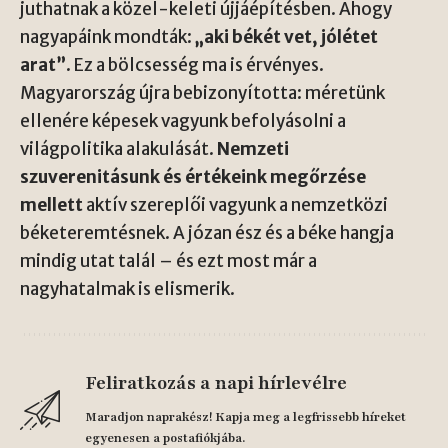
juthatnak a közel-keleti újjáépítésben. Ahogy
nagyapáink mondták:
„aki békét vet, jólétet
arat”
. Ez a bölcsesség ma is érvényes.
Magyarország újra bebizonyította: méretünk
ellenére képesek vagyunk befolyásolni a
világpolitika alakulását.
Nemzeti
szuverenitásunk és értékeink megőrzése
mellett
aktív szereplői vagyunk a nemzetközi
béketeremtésnek. A józan ész és a béke hangja
mindig utat talál – és ezt most már a
nagyhatalmak is elismerik.
Feliratkozás a napi hírlevélre
Maradjon naprakész! Kapja meg a legfrissebb híreket
egyenesen a postafiókjába.