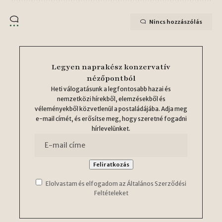
Nincs hozzászólás
Legyen naprakész konzervatív
nézőpontból
Heti válogatásunk a legfontosabb hazai és
nemzetközi hírekből, elemzésekből és
véleményekből közvetlenül a postaládájába. Adja meg
e-mail címét, és erősítse meg, hogy szeretné fogadni
hírlevelünket.
Elolvastam és elfogadom az Általános Szerződési
Feltételeket