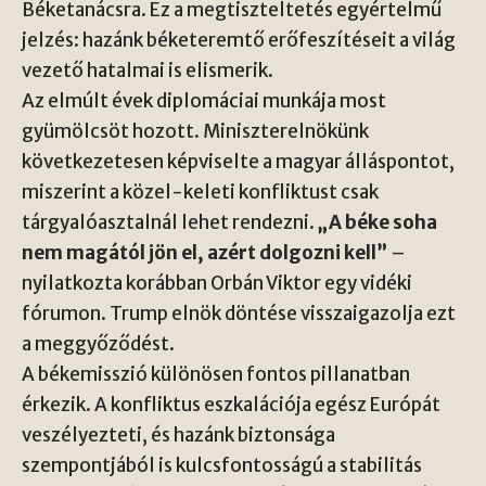
Béketanácsra. Ez a megtiszteltetés egyértelmű
jelzés: hazánk béketeremtő erőfeszítéseit a világ
vezető hatalmai is elismerik.
Az elmúlt évek diplomáciai munkája most
gyümölcsöt hozott. Miniszterelnökünk
következetesen képviselte a magyar álláspontot,
miszerint a közel-keleti konfliktust csak
tárgyalóasztalnál lehet rendezni.
„A béke soha
nem magától jön el, azért dolgozni kell”
–
nyilatkozta korábban Orbán Viktor egy vidéki
fórumon. Trump elnök döntése visszaigazolja ezt
a meggyőződést.
A békemisszió különösen fontos pillanatban
érkezik. A konfliktus eszkalációja egész Európát
veszélyezteti, és hazánk biztonsága
szempontjából is kulcsfontosságú a stabilitás