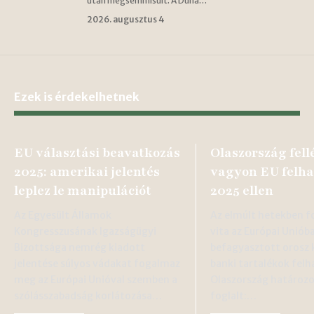
után megsemmisült. A Duna…
2026. augusztus 4
Ezek is érdekelhetnek
EU választási beavatkozás
Olaszország fell
2025: amerikai jelentés
vagyon EU felha
leplez le manipulációt
2025 ellen
Az Egyesült Államok
Az elmúlt hetekben f
Kongresszusának Igazságügyi
vita az Európai Uniób
Bizottsága nemrég kiadott
befagyasztott orosz 
jelentése súlyos vádakat fogalmaz
banki tartalékok felh
meg az Európai Unióval szemben a
Olaszország határozo
szólásszabadság korlátozása…
foglalt:…