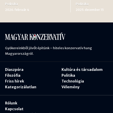
Politika
Politika
2026. február 4
2025. december 15
Gyökereinkből jövőt építünk – hiteles konzervatív hang
Magyarországról.
Diaszpóra
Kultúra és társadalom
Filozófia
Politika
Friss hírek
Technológia
Kategorizálatlan
Vélemény
Rólunk
Kapcsolat