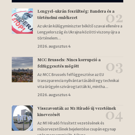
Lengyel-ukrán feszültség: Bandera és a
történelmi emlékezet
Az ukrán külügyminiszter békítő szavai ellenére a
Lengyelország és Ukrajna közötti viszony újra a
történelem…
2026. augusztus 4
MCC Brussels: Nincs korrupció a
felfüggesztés mögött
Az MCC Brussels felfüggesztése az EU
transzparencia nyilvántartásából egy technikai
vita ürügyén szivárogtatták ki, mintha…
2026. augusztus 4
Visszavonták az M1 Híradó új vezetőinek
kinevezését
Az M1 Híradó frissített vezetésének és
műsorvezetőinek bejelentése csupán egy nap