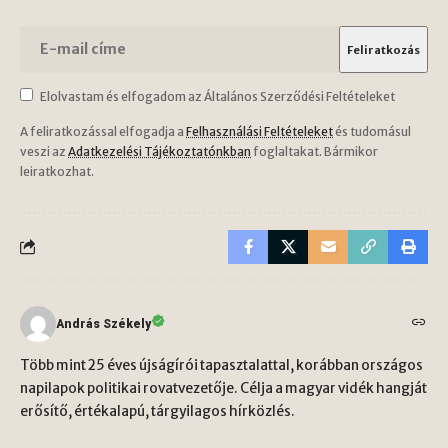
Elolvastam és elfogadom az Általános Szerződési Feltételeket
A feliratkozással elfogadja a
Felhasználási Feltételeket
és tudomásul
veszi az
Adatkezelési Tájékoztatónkban
foglaltakat. Bármikor
leiratkozhat.
András Székely
Több mint 25 éves újságírói tapasztalattal, korábban országos
napilapok politikai rovatvezetője. Célja a magyar vidék hangját
erősítő, értékalapú, tárgyilagos hírközlés.