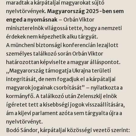
maradtak a kárpátaljai magyarokat sújtó
nyelvtörvények.
Magyarország 2025-ben sem
enged a nyomásnak
– Orbán Viktor
miniszterelnök világossá tette, hogy a nemzeti
érdekek nem képezhetik alku tárgyát.
A müncheni biztonsági konferencián lezajlott
személyes találkozó során Orbán Viktor
határozottan képviselte a magyar álláspontot.
„Magyarország támogatja Ukrajna területi
integritását, de nem fogadjuk el a kárpátaljai
magyarok jogainak csorbítását” – nyilatkozta a
kormányfő. A találkozó után Zelenszkij elnök
ígéretet tett a kisebbségi jogok visszaállítására,
ám a kijevi parlament azóta sem tárgyalta újra a
nyelvtörvényt.
Bodó Sándor, kárpátaljai közösségi vezető szerint: