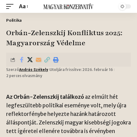
Aa
Politika
Orbán-Zelenszkij Konfliktus 2025:
Magyarország Védelme
Szerző
Utoljára frissítve: 2026. február 16
András Székely
2 perces olvasmány
Az Orbán-Zelenszkij találkozó
az elmúlt hét
legfeszültebb politikai eseménye volt, mely újra
reflektorfénybe helyezte hazánk határozott
álláspontját. Zelenszkij magyar kisebbségi jogokra
tett ígéretei ellenére továbbra is érvényben