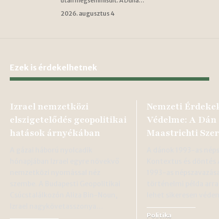
után megsemmisült. A Duna…
2026. augusztus 4
Ezek is érdekelhetnek
Izrael nemzetközi
Nemzeti Érdeke
elszigetelődés geopolitikai
Védelme: A Dán 
hatások árnyékában
Maastrichti Sze
A gázai háború nyolcadik
A dánok 1993-as nép
hónapjában Izrael egyre növekvő
Kontextus és döntés
nemzetközi nyomással néz
1993-as népszavazás
szembe. A Budapesti Geopolitikai
történelmi példa arr
Csúcstalálkozón Aliza Bin-Noun,
lehet sikeresen véde
Izrael nagykövetasszonya…
Politika