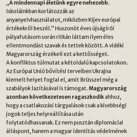
„
A mindennapi életünk egyre nehezebb
.
Iskoláinkban korlátozzák az
anyanyelvhasználatot, miközben Kijev európai
értékekről beszél.” Huszonöt éves újságírói
pályafutásom során ritkán láttam ilyen éles
ellentmondást szavak és tettek között. A vidéki
Magyarország érzékeli ezt a kettősséget.
A konfliktus túlmutat a kétoldalú kapcsolatokon.
Az Európai Unió bővítési terveiben Ukrajna
kiemelt helyet foglal el, amit Brüsszel még a
szabályok lazításával is támogat.
Magyarország
azonban következetesen ragaszkodik
ahhoz,
hogy a csatlakozási tárgyalások csak a kisebbségi
jogok teljes helyreállítása után
folytatódhassanak. Ez nem pusztán diplomáciai
álláspont, hanem a magyar identitás védelmének