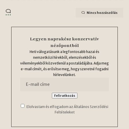
Nincs hozzászólás
Legyen naprakész konzervatív
nézőpontból
Heti válogatásunk a legfontosabb hazai és
nemzetközi hírekből, elemzésekből és
véleményekből közvetlenül a postaládájába. Adja meg
e-mail címét, és erősítse meg, hogy szeretné fogadni
hírlevelünket.
Elolvastam és elfogadom az Általános Szerződési
Feltételeket