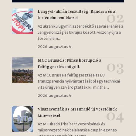
Lengyel-ukrán feszültség: Bandera és a
történelmi emlékezet
Az ukrán külügyminiszter békítő szavai ellenére a
Lengyelország és Ukrajna közötti viszony újra a
történelem…
2026. augusztus 4
MCC Brussels: Nincs korrupció a
felfüggesztés mögött
Az MCC Brussels felfüggesztése az EU
transzparencia nyilvántartásából egy technikai
vita ürügyén szivárogtatták ki, mintha…
2026. augusztus 4
Visszavonták az M1 Híradó új vezetőinek
kinevezését
Az M1 Híradó frissített vezetésének és
műsorvezetőinek bejelentése csupán egy nap