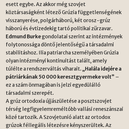
esett egybe. Az akkor még szovjet
köztársaságként létező Grúzia függetlenségének
visszanyerése, polgárháború, két orosz-grúz
háború és évtizedekig tartó politikai zűrzavar.
Edmund Burke
gondolatai szerint az intézmények
folytonossága döntő jelentőségű a társadalmi
stabilitáshoz. Ilia patriarcha személyében Grúzia
olyan intézményi kontinuitást talált, amely
túlélte a rendszerváltás viharait.
„Halála idejére a
pátriárkának 50 000 keresztgyermeke volt”
–
ez a szám önmagában is jelzi egyedülálló
társadalmi szerepét.
A grúz ortodoxia újjászületése a posztszovjet
térség legfigyelemreméltóbb vallási reneszánszai
közé tartozik. A Szovjetunió alatt az ortodox
grúzok féllegális létezésre kényszerültek. Az