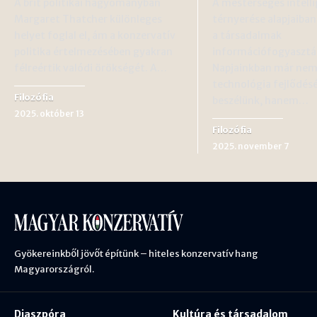
A brit politikai hagyományban
A mesterséges intelli
Margaret Thatcher különleges
térnyerése alapjaiban
helyet foglal el, ám a konzervatív
a társadalmak
politika értelmezésében gyakran
információfogyasztás
félreértik valódi örökségét. A…
Napjainkban már nem
technológia fejlődésé
Filozófia
beszélünk, hanem…
2025. október 13
Filozófia
2025. november 7
Gyökereinkből jövőt építünk – hiteles konzervatív hang
Magyarországról.
Diaszpóra
Kultúra és társadalom