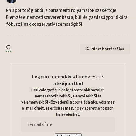
PhD politológiából, a parlamenti folyamatok szakértője.
Elemzései nemzeti szuverenitásra, kül‑ és gazdaságpolitikára
fókuszálnak konzervatív szemszögből.
Nincs hozzászólás
Legyen naprakész konzervatív
nézőpontból
Heti válogatásunk a legfontosabb hazai és
nemzetközi hírekből, elemzésekből és
véleményekből közvetlenül a postaládájába. Adja meg
e-mail címét, és erősítse meg, hogy szeretné fogadni
hírlevelünket.