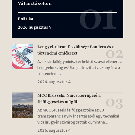
Választásokon
Politika
2026. augusztus 4
Lengyel-ukrán feszültség: Bandera és a
történelmi emlékezet
Az ukrán külügyminiszter békítő szavai ellenére a
Lengyelország és Ukrajna közötti viszony újra a
történelem…
2026. augusztus 4
MCC Brussels: Nincs korrupció a
felfüggesztés mögött
Az MCC Brussels felfüggesztése az EU
transzparencia nyilvántartásából egy technikai
vita ürügyén szivárogtatták ki, mintha…
2026. augusztus 4