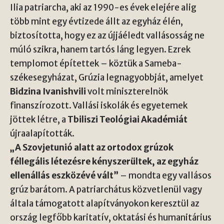
Ilia patriarcha, aki az 1990-es évek elejére alig
több mint egy évtizede állt az egyház élén,
biztosította, hogy ez az újjáéledt vallásosság ne
múló szikra, hanem tartós láng legyen. Ezrek
templomot építettek – köztük a Sameba-
székesegyházat, Grúzia legnagyobbját, amelyet
Bidzina Ivanishvili
volt miniszterelnök
finanszírozott. Vallási iskolák és egyetemek
jöttek létre, a
Tbiliszi Teológiai Akadémiát
újraalapították.
„A Szovjetunió alatt az ortodox grúzok
féllegális létezésre kényszerültek, az egyház
ellenállás eszközévé vált”
– mondta egy vallásos
grúz barátom. A patriarchátus közvetlenül vagy
általa támogatott alapítványokon keresztül az
ország legfőbb karitatív, oktatási és humanitárius