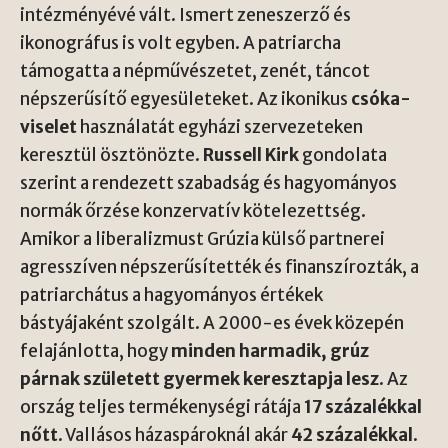
intézményévé vált. Ismert zeneszerző és
ikonográfus is volt egyben. A patriarcha
támogatta a népművészetet, zenét, táncot
népszerűsítő egyesületeket. Az ikonikus
csóka-
viselet
használatát egyházi szervezeteken
keresztül ösztönözte.
Russell Kirk
gondolata
szerint a rendezett szabadság és hagyományos
normák őrzése konzervatív kötelezettség.
Amikor a liberalizmust Grúzia külső partnerei
agresszíven népszerűsítették és finanszírozták, a
patriarchátus a hagyományos értékek
bástyájaként szolgált. A 2000-es évek közepén
felajánlotta, hogy
minden harmadik, grúz
párnak született gyermek keresztapja lesz
. Az
ország teljes termékenységi rátája
17 százalékkal
nőtt
. Vallásos házaspároknál akár
42 százalékkal
.