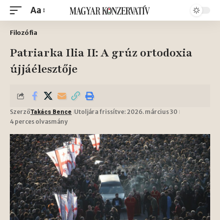
Aa
Filozófia
Patriarka Ilia II: A grúz ortodoxia
újjáélesztője
Szerző
Utoljára frissítve: 2026. március 30
Takács Bence
4 perces olvasmány