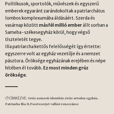
Politikusok, sportolók, művészek és egyszerű
emberek egyaránt zarándokoltak a patriarchátus
lombos komplexumába áldásáért. Szerda és
vasárnap között
másfél millió ember
állt sorban a
Sameba-székesegyház körül, hogy végső
tiszteletét tegye.
Ilia patriarcha kettős felelősségét így értette:
egyszerre volt az egyház vezetője és a nemzet
pásztora. Öröksége egyházának erejében és népe
hitében él tovább.
Ez most minden grúz
öröksége.
CÍMKÉZVE:
Grúz nemzeti identitás
Grúz ortodox egyház
Patriarka Ilia II
Posztszovjet vallási reneszánsz