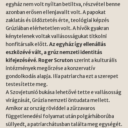
egyház nem volt nyíltan betiltva, részvétel benne
azonban erősen ellenjavallt volt. A papokat
zaklatás és üldöztetés érte, teológiai képzés
Grúziában elérhetetlen volt. A hívők gyakran
kénytelenek voltak vallásosságukat titkolni
honfitársaik előtt.
Az egyház így ellenállás
eszközévé vált, a grúz nemzeti identitás
kifejezésévé.
Roger Scruton
szerint a kulturális
intézmények megőrzése a konzervatív
gondolkodás alapja. Ilia patriarcha ezt a szerepet
testesítette meg.
A Szovjetunió bukása lehetővé tette e vallásosság
virágzását, Grúzia nemzeti öntudata mellett.
Amikor az ország röviddel a zűrzavaros
függetlenedési folyamat után polgárháborúba
süllyedt, a patriarchátusban találta meg egységét.