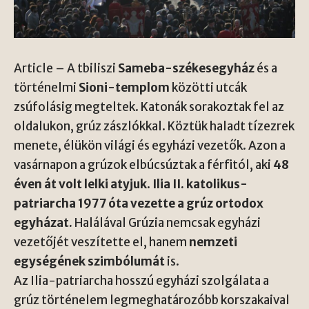
Article – A tbiliszi
Sameba-székesegyház
és a
történelmi
Sioni-templom
közötti utcák
zsúfolásig megteltek. Katonák sorakoztak fel az
oldalukon, grúz zászlókkal. Köztük haladt tízezrek
menete, élükön világi és egyházi vezetők. Azon a
vasárnapon a grúzok elbúcsúztak a férfitól, aki
48
éven át volt lelki atyjuk
.
Ilia II. katolikus-
patriarcha 1977 óta vezette a grúz ortodox
egyházat.
Halálával Grúzia nemcsak egyházi
vezetőjét veszítette el, hanem
nemzeti
egységének szimbólumát
is.
Az Ilia-patriarcha hosszú egyházi szolgálata a
grúz történelem legmeghatározóbb korszakaival