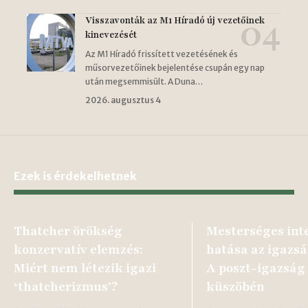
Visszavonták az M1 Híradó új vezetőinek
kinevezését
Az M1 Híradó frissített vezetésének és
műsorvezetőinek bejelentése csupán egy nap
után megsemmisült. A Duna…
2026. augusztus 4
Ezek is érdekelhetnek
Thatcher örökség
Mesterséges inte
konzervatív elemzés:
hatása az igazsá
Miért nem létezik igazi
A poszt-igazság
‘thatcherizmus’?
küszöbén