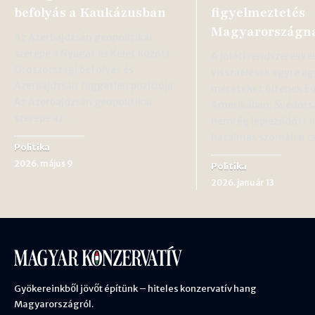
befolyás a Kaukázusban
figyelmeztetés
Magyarországn
Az Azerbajdzsán geopolitikai
szerepe a Nyugat és Kelet között
A jóléti rendszerekkel
Oroszországi befolyás és
visszaélések egyre a
Azerbajdzsán független pozíciója
méreteket öltenek E
Az Azerbajdzsán geopolitikai
Amerikában. Svédors
szerepe az…
nemrég lepleződött l
hatalmas szomáliai c
Politika
2026. május 9
Politika
2026. január 13
Gyökereinkből jövőt építünk – hiteles konzervatív hang
Magyarországról.