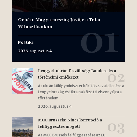
Orbán: Magyarország Jövője a Tét a
Választásokon
Politika
2026. augusztus 4
Lengyel-ukrán feszültség: Bandera és a
történelmi emlékezet
Az ukrán külügyminiszter békítő szavai ellenére a
Lengyelország és Ukrajna közötti viszony újra a
történelem…
2026. augusztus 4
MCC Brussels: Nincs korrupció a
felfüggesztés mögött
Az MCC Brussels felfüggesztése az EU