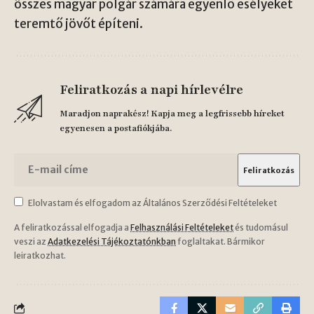
összes magyar polgár számára egyenlő esélyeket
teremtő jövőt építeni.
Feliratkozás a napi hírlevélre
Maradjon naprakész! Kapja meg a legfrissebb híreket
egyenesen a postafiókjába.
Elolvastam és elfogadom az Általános Szerződési Feltételeket
A feliratkozással elfogadja a
Felhasználási Feltételeket
és tudomásul
veszi az
Adatkezelési Tájékoztatónkban
foglaltakat. Bármikor
leiratkozhat.