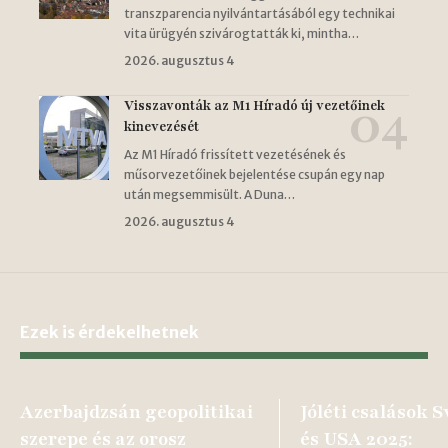
transzparencia nyilvántartásából egy technikai
vita ürügyén szivárogtatták ki, mintha…
2026. augusztus 4
Visszavonták az M1 Híradó új vezetőinek
kinevezését
Az M1 Híradó frissített vezetésének és
műsorvezetőinek bejelentése csupán egy nap
után megsemmisült. A Duna…
2026. augusztus 4
Ezek is érdekelhetnek
Azerbajdzsán geopolitikai
Jóléti csalások 
szerepe és az orosz
és USA 2025: