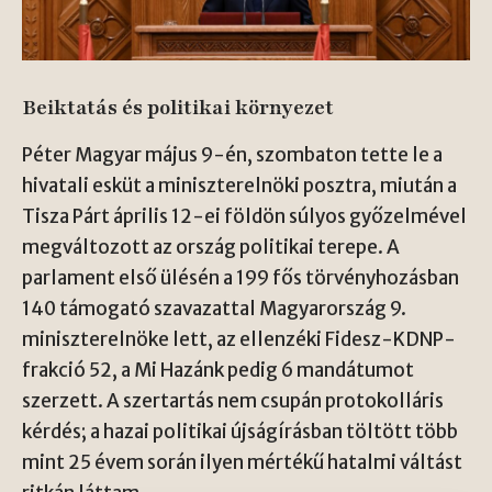
Beiktatás és politikai környezet
Péter Magyar május 9-én, szombaton tette le a
hivatali esküt a miniszterelnöki posztra, miután a
Tisza Párt április 12-ei földön súlyos győzelmével
megváltozott az ország politikai terepe. A
parlament első ülésén a 199 fős törvényhozásban
140 támogató szavazattal Magyarország 9.
miniszterelnöke lett, az ellenzéki Fidesz-KDNP-
frakció 52, a Mi Hazánk pedig 6 mandátumot
szerzett. A szertartás nem csupán protokolláris
kérdés; a hazai politikai újságírásban töltött több
mint 25 évem során ilyen mértékű hatalmi váltást