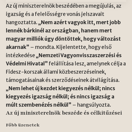
Az új miniszterelnök beszédében a megújulás, az
igazság és a felelősségre vonás jelszavait
hangoztatta.
„Nem azért vagyok itt, mert jobb
lennék bárkinél az országban, hanem mert
magyar milliók úgy döntöttek, hogy változást
akarnak”
– mondta. Kijelentette, hogy első
intézkedése
„Nemzeti Vagyonvisszaszerzési és
Védelmi Hivatal”
felállítása lesz, amelynek célja a
Fidesz-korszak állami közbeszerzéseinek,
támogatásainak és szerződéseinek átvilágítása.
„Nem lehet új kezdet kiegyezés nélkül; nincs
kiegyezés igazság nélkül; és nincs igazság a
múlt szembenézés nélkül”
– hangsúlyozta.
Az új miniszterelnök beszéde és célkitűzései
Főbb üzenetek