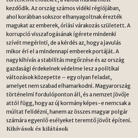
kezdődik. Az ország számos vidéki régiójában,
ahol korábban sokszor elhanyagoltnak érezték
magukat az emberek, óriási várakozás született. A
korrupció visszafogásának ígérete mindenki
szívét megérinti, de a kérdés az, hogy a javulás
mikor éri el a mindennapi emberek portáját. A
nagy kihívás a stabilitás megőrzése és az ország
gazdasági érdekeinek védelme lesz a politikai
változások közepette – egy olyan feladat,
amelyet nem szabad elhamarkodni. Magyarország
történelmi fordulóponton áll, és a nemzet jövője
attól függ, hogy az új kormány képes-e nemcsak a
múltat felidézni, hanem az összes magyar polgár
számára egyenlő esélyeket teremtő jövőt építeni.
Kihívások és kilátások