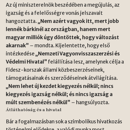
Az új miniszterelnök beszédében a megújulás, az
igazság és a felelősségre vonás jelszavait
hangoztatta.
„Nem azért vagyok itt, mert jobb
lennék bárkinél az országban, hanem mert
magyar milliók úgy döntöttek, hogy változást
akarnak”
– mondta. Kijelentette, hogy első
intézkedése
„Nemzeti Vagyonvisszaszerzési és
Védelmi Hivatal”
felállítása lesz, amelynek célja a
Fidesz-korszak állami közbeszerzéseinek,
támogatásainak és szerződéseinek átvilágítása.
„Nem lehet új kezdet kiegyezés nélkül; nincs
kiegyezés igazság nélkül; és nincs igazság a
múlt szembenézés nélkül”
– hangsúlyozta.
Átláthatóság és a hivatal
Bár a fogalmazásban sok a szimbolikus hivatkozás
történelmi elődekre, a valódi munka most