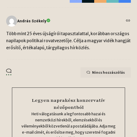
András Székely
Több mint 25 éves újságírói tapasztalattal, korábban országos
napilapok politikai rovatvezetője. Célja a magyar vidék hangját
erősítő, értékalapú, tárgyilagos hírközlés.
Nincs hozzászólás
Legyen naprakész konzervatív
nézőpontból
Heti válogatásunk a legfontosabb hazai és
nemzetközi hírekből, elemzésekből és
véleményekből közvetlenül a postaládájába. Adja meg
e-mail címét, és erősítse meg, hogy szeretné fogadni