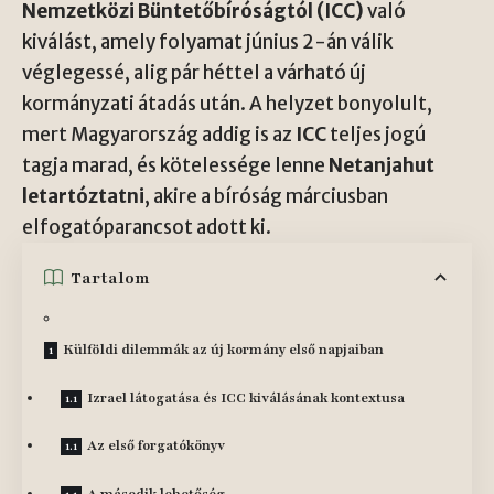
Nemzetközi Büntetőbíróságtól (ICC)
való
kiválást, amely folyamat június 2-án válik
véglegessé, alig pár héttel a várható új
kormányzati átadás után. A helyzet bonyolult,
mert Magyarország addig is az
ICC
teljes jogú
tagja marad, és kötelessége lenne
Netanjahut
letartóztatni
, akire a bíróság márciusban
elfogatóparancsot adott ki.
Tartalom
Külföldi dilemmák az új kormány első napjaiban
Izrael látogatása és ICC kiválásának kontextusa
Az első forgatókönyv
A második lehetőség