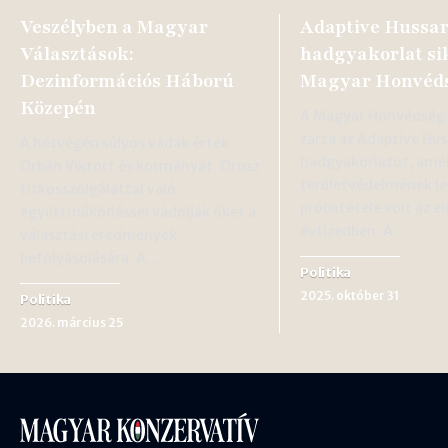
Veszélyben a Magyar
Adaptive Hussar
Választások:
hadgyakorlat si
Dezinformációs Háború
Magyar Honvéd
Közepén
A Magyar Honvédség 
zárta az Adaptive Hu
A hétvégén súlyos vádak érték
hadgyakorlatot, ame
Orbán Viktort és kormányát. Orosz
területvédelmének le
titkosszolgálattal való
próbatétele volt az e
együttműködéssel vádolják őket a
évtizedben. A…
választási eredmények
befolyásolására. A…
Politika
2025. október 31
Politika
2026. március 25