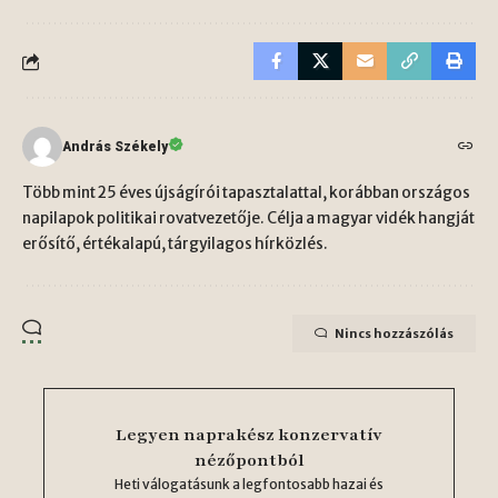
András Székely
Több mint 25 éves újságírói tapasztalattal, korábban országos
napilapok politikai rovatvezetője. Célja a magyar vidék hangját
erősítő, értékalapú, tárgyilagos hírközlés.
Nincs hozzászólás
Legyen naprakész konzervatív
nézőpontból
Heti válogatásunk a legfontosabb hazai és