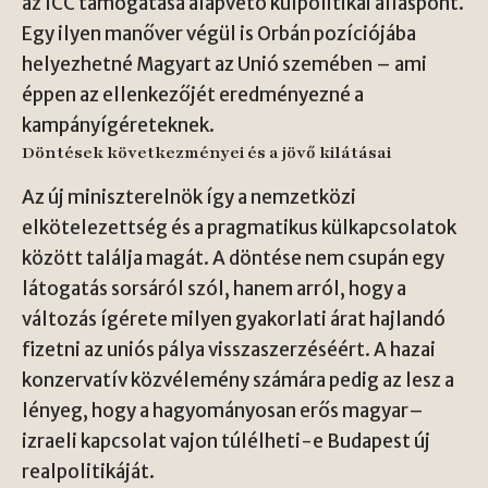
az ICC támogatása alapvető külpolitikai álláspont.
Egy ilyen manőver végül is Orbán pozíciójába
helyezhetné Magyart az Unió szemében – ami
éppen az ellenkezőjét eredményezné a
kampányígéreteknek.
Döntések következményei és a jövő kilátásai
Az új miniszterelnök így a nemzetközi
elkötelezettség és a pragmatikus külkapcsolatok
között találja magát. A döntése nem csupán egy
látogatás sorsáról szól, hanem arról, hogy a
változás ígérete milyen gyakorlati árat hajlandó
fizetni az uniós pálya visszaszerzéséért. A hazai
konzervatív közvélemény számára pedig az lesz a
lényeg, hogy a hagyományosan erős magyar–
izraeli kapcsolat vajon túlélheti-e Budapest új
realpolitikáját.