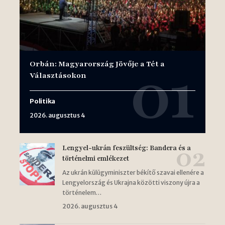
Orbán: Magyarország Jövője a Tét a
Választásokon
Politika
2026. augusztus 4
Lengyel-ukrán feszültség: Bandera és a
történelmi emlékezet
Az ukrán külügyminiszter békítő szavai ellenére a
Lengyelország és Ukrajna közötti viszony újra a
történelem…
2026. augusztus 4