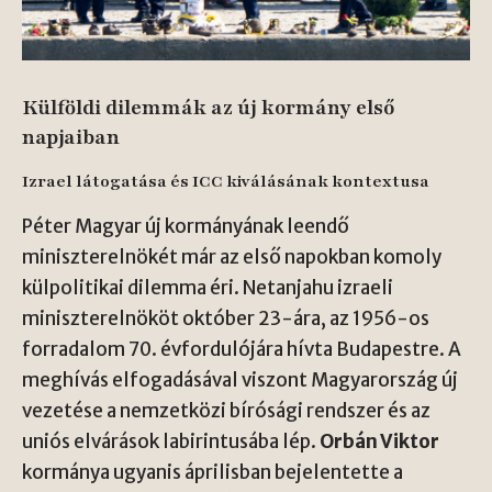
Külföldi dilemmák az új kormány első
napjaiban
Izrael látogatása és ICC kiválásának kontextusa
Péter Magyar új kormányának leendő
miniszterelnökét már az első napokban komoly
külpolitikai dilemma éri. Netanjahu izraeli
miniszterelnököt október 23-ára, az 1956-os
forradalom 70. évfordulójára hívta Budapestre. A
meghívás elfogadásával viszont Magyarország új
vezetése a nemzetközi bírósági rendszer és az
uniós elvárások labirintusába lép.
Orbán Viktor
kormánya ugyanis áprilisban bejelentette a