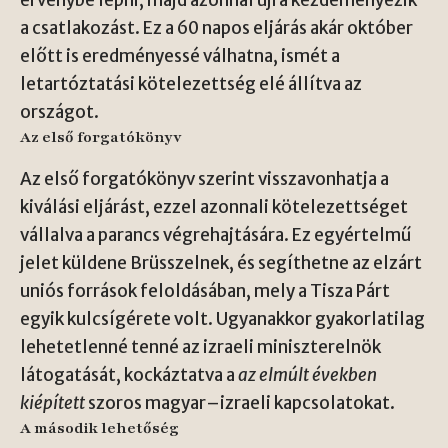
érvénybe lépni, majd azonnal újra kezdeményezik
a csatlakozást. Ez a 60 napos eljárás akár október
előtt is eredményessé válhatna, ismét a
letartóztatási kötelezettség elé állítva az
országot.
Az első forgatókönyv
Az első forgatókönyv szerint visszavonhatja a
kiválási eljárást, ezzel azonnali kötelezettséget
vállalva a parancs végrehajtására. Ez egyértelmű
jelet küldene Brüsszelnek, és segíthetne az elzárt
uniós források feloldásában, mely a Tisza Párt
egyik kulcsígérete volt. Ugyanakkor gyakorlatilag
lehetetlenné tenné az izraeli miniszterelnök
látogatását, kockáztatva a
az elmúlt években
kiépített
szoros magyar–izraeli kapcsolatokat.
A második lehetőség