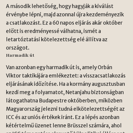
A második lehetőség, hogy hagyják a kiválást
érvénybe lépni, majd azonnal újra kezdeményezik
a csatlakozást. Ez a 60 napos eljárás akár október
előtt is eredményessé válhatna, ismét a
letartóztatási kötelezettség elé állítva az
országot.
Harmadik út
Van azonban egy harmadik út is, amely Orbán
Viktor taktikájára emlékeztet: a visszacsatlakozás
eljárásának időzítése. Ha a kormány augusztusban
kezdi meg a folyamatot, Netanjahu biztonságban
látogathatna Budapestre októberben, miközben
Magyarország jelezni tudná elkötelezettségét az
ICC és az uniós értékek iránt. Ez a lépés azonban
kétértelmű üzenet lenne Brüsszel számára, ahol