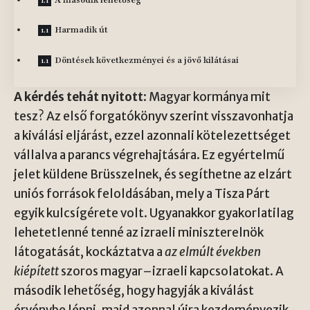
Harmadik út
Döntések következményei és a jövő kilátásai
A kérdés tehát nyitott
: Magyar kormánya mit
tesz? Az első forgatókönyv szerint visszavonhatja
a kiválási eljárást, ezzel azonnali kötelezettséget
vállalva a parancs végrehajtására. Ez egyértelmű
jelet küldene Brüsszelnek, és segíthetne az elzárt
uniós források feloldásában, mely a Tisza Párt
egyik kulcsígérete volt. Ugyanakkor gyakorlatilag
lehetetlenné tenné az izraeli miniszterelnök
látogatását, kockáztatva a
az elmúlt években
kiépített
szoros magyar–izraeli kapcsolatokat. A
második lehetőség, hogy hagyják a kiválást