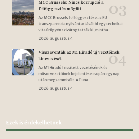
MCC Brussels: Nincs korrupció a
felfüggesztés mögött
Az MCC Brussels felfüggesztése az EU
transzparencia nyilvántartásából egy technikai
vita ürügyén szivárogtatták ki, mintha…
2026. augusztus 4
Visszavonták az M1 Híradó új vezetőinek
kinevezését
Az M1 Híradó frissített vezetésének és
műsorvezetőinek bejelentése csupán egy nap
után megsemmisült. A Duna…
2026. augusztus 4
Ezek is érdekelhetnek