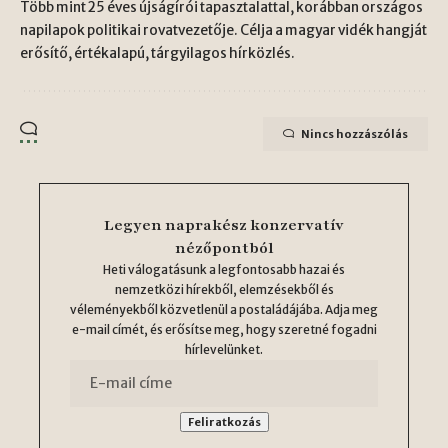
Több mint 25 éves újságírói tapasztalattal, korábban országos
napilapok politikai rovatvezetője. Célja a magyar vidék hangját
erősítő, értékalapú, tárgyilagos hírközlés.
Nincs hozzászólás
Legyen naprakész konzervatív
nézőpontból
Heti válogatásunk a legfontosabb hazai és
nemzetközi hírekből, elemzésekből és
véleményekből közvetlenül a postaládájába. Adja meg
e-mail címét, és erősítse meg, hogy szeretné fogadni
hírlevelünket.