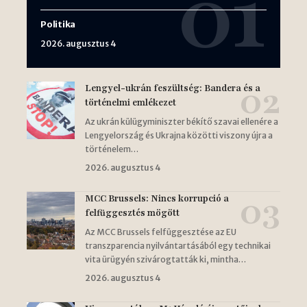
Politika
2026. augusztus 4
Lengyel-ukrán feszültség: Bandera és a
történelmi emlékezet
Az ukrán külügyminiszter békítő szavai ellenére a
Lengyelország és Ukrajna közötti viszony újra a
történelem…
2026. augusztus 4
MCC Brussels: Nincs korrupció a
felfüggesztés mögött
Az MCC Brussels felfüggesztése az EU
transzparencia nyilvántartásából egy technikai
vita ürügyén szivárogtatták ki, mintha…
2026. augusztus 4