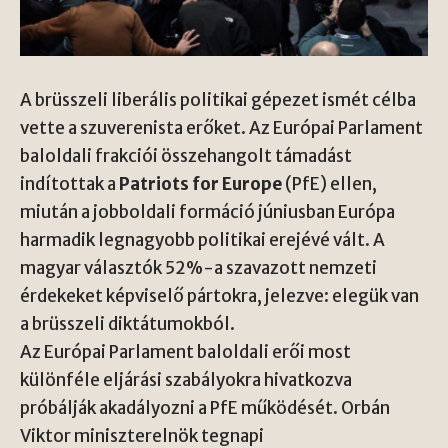
A brüsszeli liberális politikai gépezet ismét célba
vette a szuverenista erőket. Az Európai Parlament
baloldali frakciói összehangolt támadást
indítottak a
Patriots for Europe
(PfE) ellen,
miután a jobboldali formáció júniusban Európa
harmadik legnagyobb politikai erejévé vált. A
magyar választók 52%-a szavazott nemzeti
érdekeket képviselő pártokra, jelezve: elegük van
a brüsszeli diktátumokból.
Az Európai Parlament baloldali erői most
különféle eljárási szabályokra hivatkozva
próbálják akadályozni a PfE működését.
Orbán
Viktor
miniszterelnök tegnapi