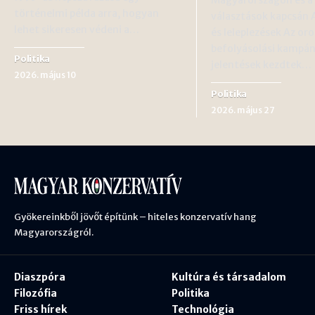
történelmi példa arra, hogyan
választások kapcsán 
lehet sikeresen védeni a…
és leleplezések Az oro
befolyásolási kampá
Politika
jelentések kezdtek…
2026. május 10
Politika
2026. május 27
Gyökereinkből jövőt építünk – hiteles konzervatív hang
Magyarországról.
Diaszpóra
Kultúra és társadalom
Filozófia
Politika
Friss hírek
Technológia