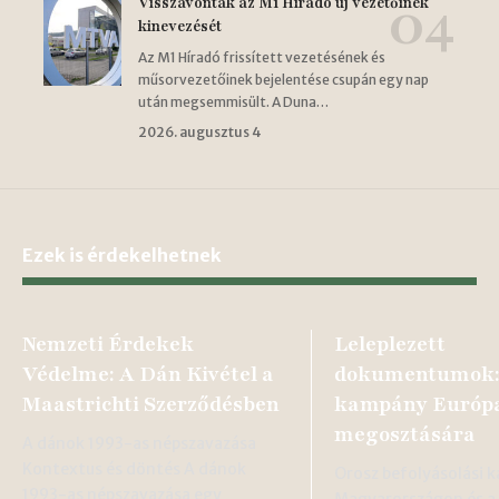
Visszavonták az M1 Híradó új vezetőinek
kinevezését
Az M1 Híradó frissített vezetésének és
műsorvezetőinek bejelentése csupán egy nap
után megsemmisült. A Duna…
2026. augusztus 4
Ezek is érdekelhetnek
Nemzeti Érdekek
Leleplezett
Védelme: A Dán Kivétel a
dokumentumok:
Maastrichti Szerződésben
kampány Európ
megosztására
A dánok 1993-as népszavazása
Kontextus és döntés A dánok
Orosz befolyásolási
1993-as népszavazása egy
Magyarországon és a