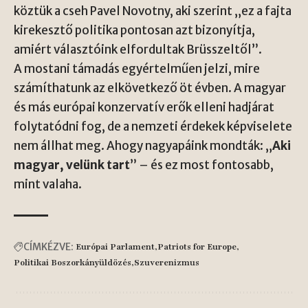
köztük a cseh
Pavel Novotny
, aki szerint „ez a fajta
kirekesztő politika pontosan azt bizonyítja,
amiért választóink elfordultak Brüsszeltől”.
A mostani támadás egyértelműen jelzi, mire
számíthatunk az elkövetkező öt évben. A magyar
és más európai konzervatív erők elleni hadjárat
folytatódni fog, de a nemzeti érdekek képviselete
nem állhat meg. Ahogy nagyapáink mondták: „
Aki
magyar, velünk tart
” – és ez most fontosabb,
mint valaha.
CÍMKÉZVE:
Európai Parlament
Patriots for Europe
Politikai Boszorkányüldözés
Szuverenizmus