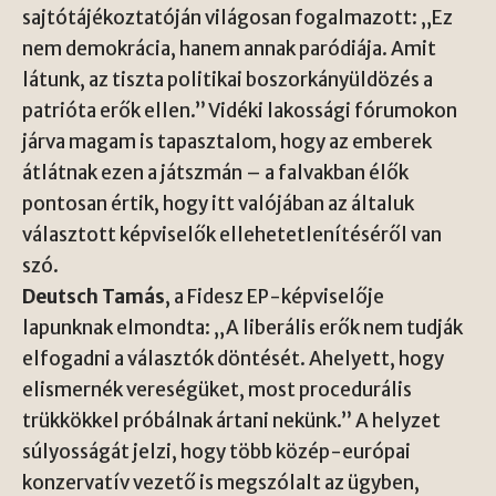
sajtótájékoztatóján világosan fogalmazott: „Ez
nem demokrácia, hanem annak paródiája. Amit
látunk, az tiszta politikai boszorkányüldözés a
patrióta erők ellen.” Vidéki lakossági fórumokon
járva magam is tapasztalom, hogy az emberek
átlátnak ezen a játszmán – a falvakban élők
pontosan értik, hogy itt valójában az általuk
választott képviselők ellehetetlenítéséről van
szó.
Deutsch Tamás
, a Fidesz EP-képviselője
lapunknak elmondta: „A liberális erők nem tudják
elfogadni a választók döntését. Ahelyett, hogy
elismernék vereségüket, most procedurális
trükkökkel próbálnak ártani nekünk.” A helyzet
súlyosságát jelzi, hogy több közép-európai
konzervatív vezető is megszólalt az ügyben,