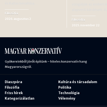
és Kallas bevallása…
vizsgálják az emberi l
alapvető kérdéseit. 
Filozófia
2026. augusztus 2
Filozófia
2025. november 22
Gyökereinkből jövőt építünk – hiteles konzervatív hang
Magyarországról.
Diaszpóra
Kultúra és társadalom
Filozófia
Politika
Friss hírek
Technológia
Kategorizálatlan
Vélemény