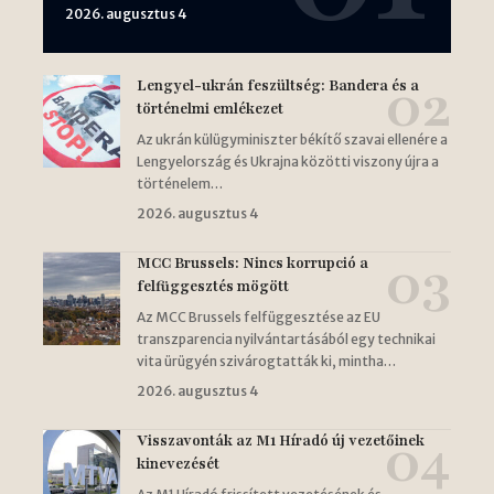
2026. augusztus 4
Lengyel-ukrán feszültség: Bandera és a
történelmi emlékezet
Az ukrán külügyminiszter békítő szavai ellenére a
Lengyelország és Ukrajna közötti viszony újra a
történelem…
2026. augusztus 4
MCC Brussels: Nincs korrupció a
felfüggesztés mögött
Az MCC Brussels felfüggesztése az EU
transzparencia nyilvántartásából egy technikai
vita ürügyén szivárogtatták ki, mintha…
2026. augusztus 4
Visszavonták az M1 Híradó új vezetőinek
kinevezését