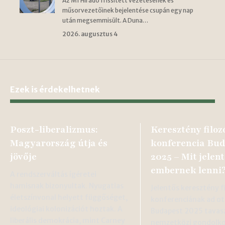
Az M1 Híradó frissített vezetésének és
műsorvezetőinek bejelentése csupán egy nap
után megsemmisült. A Duna…
2026. augusztus 4
Ezek is érdekelhetnek
Poszt-liberalizmus:
Keresztény filoz
Magyarország útja és
konferencia Bud
jövője
2025 – Mit jelent
embernek lenni
A rendszerváltás ígéretei
hamisnak bizonyultak. Nyugatias
Jelentős keresztény fi
életszínvonal helyett függőséget,
konferenciának ad o
ideológiai kolonizációt hoztak. A
Budapest 2025 tavasz
liberális demokrácia, mint Carney
nemzetközi gondolk