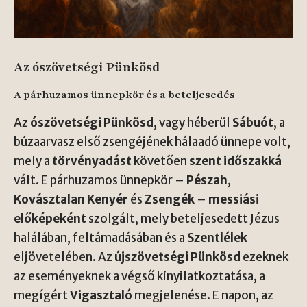
Az ószövetségi Pünkösd
A párhuzamos ünnepkör és a beteljesedés
Az
ószövetségi Pünkösd
, vagy héberül
Sábuót
, a
búzaarvasz első zsengéjének hálaadó ünnepe volt,
mely a
törvényadást
követően
szent időszakká
vált. E párhuzamos ünnepkör –
Pészah
,
Kovásztalan Kenyér
és
Zsengék
–
messiási
előképeként
szolgált, mely beteljesedett Jézus
halálában, feltámadásában és a
Szentlélek
eljövetelében. Az
újszövetségi Pünkösd
ezeknek
az eseményeknek a végső kinyilatkoztatása, a
megígért
Vigasztaló
megjelenése. E napon, az