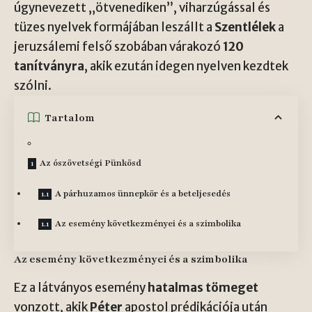
úgynevezett „ötvenediken”, viharzúgással és
tüzes nyelvek formájában leszállt a
Szentlélek
a
jeruzsálemi felső szobában várakozó
120
tanítványra
, akik ezután idegen nyelven kezdtek
szólni.
Tartalom
Az ószövetségi Pünkösd
A párhuzamos ünnepkör és a beteljesedés
Az esemény következményei és a szimbolika
Az esemény következményei és a szimbolika
Ez a látványos esemény
hatalmas tömeget
vonzott, akik
Péter
apostol prédikációja után