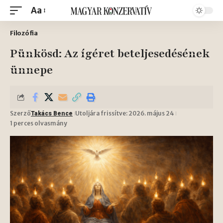
Aa
Filozófia
Pünkösd: Az ígéret beteljesedésének
ünnepe
Szerző
Utoljára frissítve: 2026. május 24
Takács Bence
1 perces olvasmány