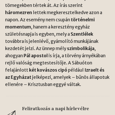
tömegekben tértek át. Az írás szerint
háromezren
lettek megkeresztelkedve azon a
napon. Az esemény nem csupán
történelmi
momentum
, hanem a keresztény egyház
születésnapja is egyben, mely a
Szentlélek
továbbra is jelenlévő, gyámolító munkájának
kezdetét jelzi. Az ünnep mély
szimbolikája
,
ahogyan
Pál apostol
is írja, a törvény árnyékában
rejlő valóság megtestesítője. A Sábuóton
felajánlott
két kovászos cipó
például
Izraelt és
az Egyházat
jelképezi, amelyek – bűnös állapotuk
ellenére – Krisztusban eggyé váltak.
Feliratkozás a napi hírlevélre