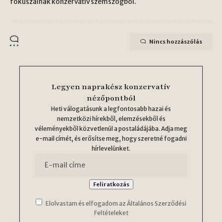
fókuszálnak konzervatív szemszögből.
Nincs hozzászólás
Legyen naprakész konzervatív
nézőpontból
Heti válogatásunk a legfontosabb hazai és
nemzetközi hírekből, elemzésekből és
véleményekből közvetlenül a postaládájába. Adja meg
e-mail címét, és erősítse meg, hogy szeretné fogadni
hírlevelünket.
Elolvastam és elfogadom az Általános Szerződési
Feltételeket