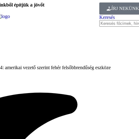
nkből építjük a jövőt
ÍRJ NEKÜNK
Keresés
4: amerikai vezető szerint fehér felsőbbrendűség eszköze