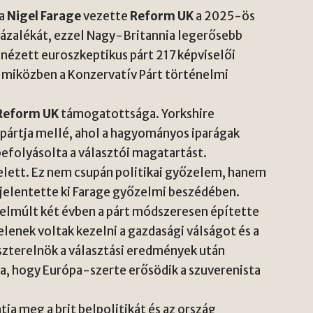
 a
Nigel Farage
vezette
Reform UK
a 2025-ös
zázalékát, ezzel Nagy-Britannia legerősebb
lenézett euroszkeptikus párt 217 képviselői
 miközben a Konzervatív Párt történelmi
Reform UK
támogatottsága. Yorkshire
 pártja mellé, ahol a hagyományos iparágak
efolyásolta a választói magatartást.
felett. Ez nem csupán politikai győzelem, hanem
 jelentette ki Farage győzelmi beszédében.
 elmúlt két évben a párt módszeresen építette
lenek voltak kezelni a gazdasági válságot és a
szterelnök a választási eredmények után
lja, hogy Európa-szerte erősödik a szuverenista
ja meg a brit belpolitikát és az ország