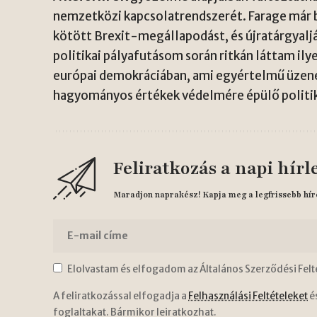
nemzetközi kapcsolatrendszerét. Farage már b
kötött Brexit-megállapodást, és újratárgyalj
politikai pályafutásom során ritkán láttam i
európai demokráciában, ami egyértelmű üzenet
hagyományos értékek védelmére épülő politi
Feliratkozás a napi hírl
Maradjon naprakész! Kapja meg a legfrissebb hír
Elolvastam és elfogadom az Általános Szerződési Felt
A feliratkozással elfogadja a
Felhasználási Feltételeket
é
foglaltakat. Bármikor leiratkozhat.