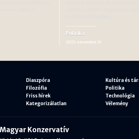
y történelmi példa arra,
nemcsak Amerika, de minden szuv
ikeresen védeni a…
nemzet számára. Washington úja
kormányzati leállása,…
Politika
2025. november 10
Diaszpóra
Kultúra és tá
Filozófia
Politika
Friss hírek
Technológia
Kategorizálatlan
Vélemény
Magyar Konzervatív