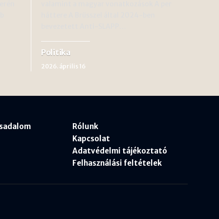
erén
valamint a magyar vonatkozások A per
bb
háttere A Brüsszel által 2024-ben
bevezetett Anti-SLAPP…
Politika
2026. április 16
rsadalom
Rólunk
Kapcsolat
Adatvédelmi tájékoztató
Felhasználási feltételek