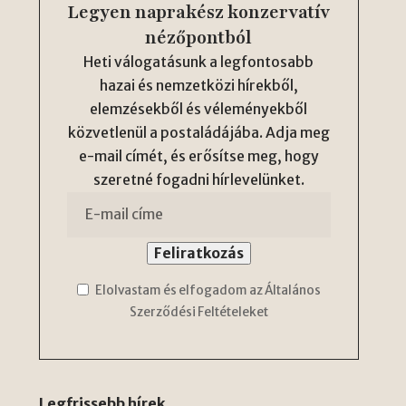
Legyen naprakész konzervatív
nézőpontból
Heti válogatásunk a legfontosabb
hazai és nemzetközi hírekből,
elemzésekből és véleményekből
közvetlenül a postaládájába. Adja meg
e-mail címét, és erősítse meg, hogy
szeretné fogadni hírlevelünket.
Elolvastam és elfogadom az Általános
Szerződési Feltételeket
Legfrissebb hírek