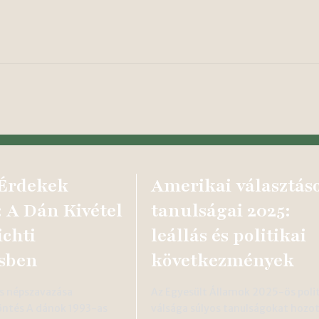
 Érdekek
Amerikai választás
 A Dán Kivétel
tanulságai 2025:
ichti
leállás és politikai
sben
következmények
s népszavazása
Az Egyesült Államok 2025-ös polit
öntés A dánok 1993-as
válsága súlyos tanulságokat hozo