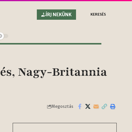
ÍRJ NEKÜNK
KERESÉS
rés, Nagy-Britannia
Megosztás