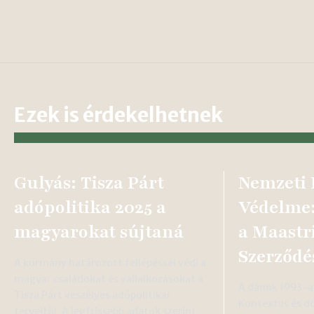
Ezek is érdekelhetnek
Gulyás: Tisza Párt
Nemzeti
adópolitika 2025 a
Védelme:
magyarokat sújtaná
a Maastr
Szerződé
A kormány határozott fellépéssel védi a
magyar családokat és vállalkozásokat a
A dánok 1993-a
Tisza Párt veszélyes adópolitikai
Kontextus és d
terveitől. A legfrissebb adatok szerint…