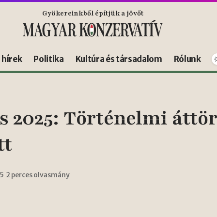
Gyökereinkből építjük a jövőt
s hírek
Politika
Kultúra és társadalom
Rólunk
s 2025: Történelmi áttö
tt
15
2 perces olvasmány