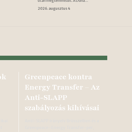
után megsemmisült. A Duna…
2026. augusztus 4
ok
Greenpeace kontra
Energy Transfer – Az
Anti-SLAPP
szabályozás kihívásai
ikai
Anti-SLAPP irányelv Brüsszelben és a
tt
Greenpeace–Energy Transfer-per,