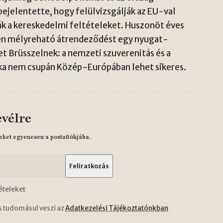
ejelentette, hogy felülvizsgálják az EU-val
ák a kereskedelmi feltételeket. Huszonöt éves
lyen mélyreható átrendeződést egy nyugat-
 Brüsszelnek: a nemzeti szuverenitás és a
ka nem csupán Közép-Európában lehet sikeres.
evélre
eket egyenesen a postafiókjába.
ételeket
s tudomásul veszi az
Adatkezelési Tájékoztatónkban