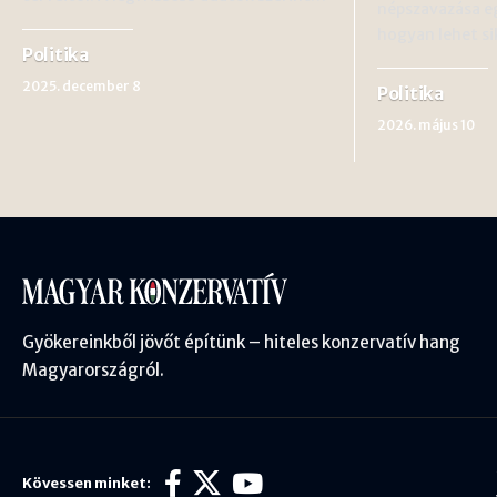
népszavazása eg
hogyan lehet s
Politika
2025. december 8
Politika
2026. május 10
Gyökereinkből jövőt építünk – hiteles konzervatív hang
Magyarországról.
Kövessen minket: