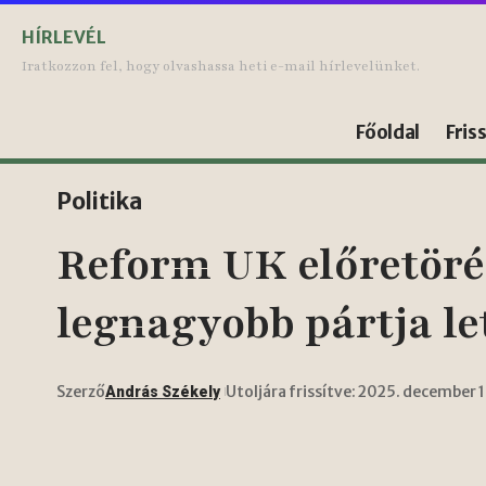
HÍRLEVÉL
Iratkozzon fel, hogy olvashassa heti e-mail hírlevelünket.
Főoldal
Fris
Politika
Reform UK előretöré
legnagyobb pártja le
Szerző
Utoljára frissítve: 2025. december 
András Székely