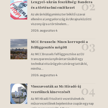
Lengyel-ukrán feszültség: Bandera
és a történelmi emlékezet
Az ukrán külügyminiszter békítő szavai
ellenére a Lengyelország és Ukrajna közötti
viszony újra a történelem…
2026. augusztus 4
MCC Brussels: Nincs korrupció a
felfüggesztés mögött
Az MCC Brussels felfüggesztése az EU
transzparencia nyilvántartásából egy
technikai vita ürügyén szivárogtatták ki,
mintha…
2026. augusztus 4
Visszavonták az M1 Híradó új
vezetőinek kinevezését
Az M1 Híradó frissített vezetésének és
műsorvezetőinek bejelentése csupán egy nap