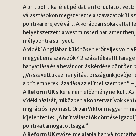
A brit politikai élet példátlan fordulatot vett:
választásokon megszerezte a szavazatok 31 s
politikai erejévé vált. A korábban sokak által 
helyet szerzett a westminsteri parlamentben,
mélypontra süllyedt.
A vidéki Angliában különösen erőteljes volt a
megyében a szavazók 42 százaléka állt Farage
hanyatlása és a bevándorlás kérdése döntően b
„Visszavettük az irányítást országunk jövője 
a brit emberek lázadása az elittel szemben” –
A
Reform UK
sikere nem előzmény nélküli. Az
vidéki bázisát, miközben a konzervatívok képte
migrációs nyomást. Orbán Viktor magyar mini
kijelentette: „A brit választók döntése igazo
politika támogatottsága.”
A
Reform UK
győzelme alapjaiban változtathat