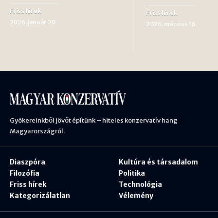
Friss hírek
Friss hírek
2026. január 20
2026. március 16
Gyökereinkből jövőt építünk – hiteles konzervatív hang
Magyarországról.
Diaszpóra
Kultúra és társadalom
Filozófia
Politika
Friss hírek
Technológia
Kategorizálatlan
Vélemény