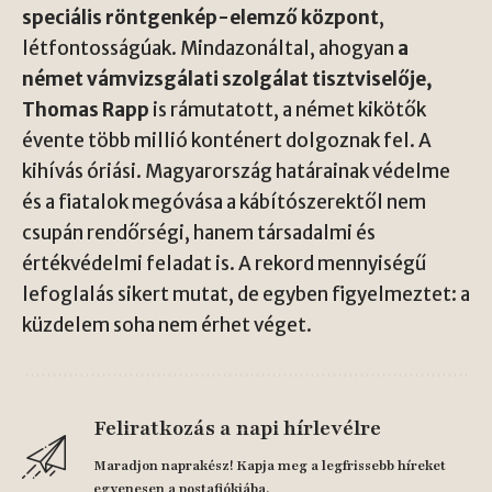
speciális röntgenkép-elemző központ
,
létfontosságúak. Mindazonáltal, ahogyan
a
német vámvizsgálati szolgálat tisztviselője,
Thomas Rapp
is rámutatott, a német kikötők
évente több millió konténert dolgoznak fel. A
kihívás óriási. Magyarország határainak védelme
és a fiatalok megóvása a kábítószerektől nem
csupán rendőrségi, hanem társadalmi és
értékvédelmi feladat is. A rekord mennyiségű
lefoglalás sikert mutat, de egyben figyelmeztet: a
küzdelem soha nem érhet véget.
Feliratkozás a napi hírlevélre
Maradjon naprakész! Kapja meg a legfrissebb híreket
egyenesen a postafiókjába.