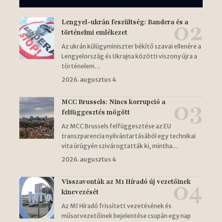
Lengyel-ukrán feszültség: Bandera és a
történelmi emlékezet
Az ukrán külügyminiszter békítő szavai ellenére a
Lengyelország és Ukrajna közötti viszony újra a
történelem…
2026. augusztus 4
MCC Brussels: Nincs korrupció a
felfüggesztés mögött
Az MCC Brussels felfüggesztése az EU
transzparencia nyilvántartásából egy technikai
vita ürügyén szivárogtatták ki, mintha…
2026. augusztus 4
Visszavonták az M1 Híradó új vezetőinek
kinevezését
Az M1 Híradó frissített vezetésének és
műsorvezetőinek bejelentése csupán egy nap