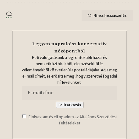
Nincs hozzászólás
Legyen naprakész konzervatív
nézőpontból
Heti válogatásunk a legfontosabb hazai és
nemzetközi hírekből, elemzésekből és
véleményekből közvetlenül a postaládájába. Adja meg
e-mail címét, és erősítse meg, hogy szeretné fogadni
hírlevelünket.
Elolvastam és elfogadom az Általános Szerződési
Feltételeket