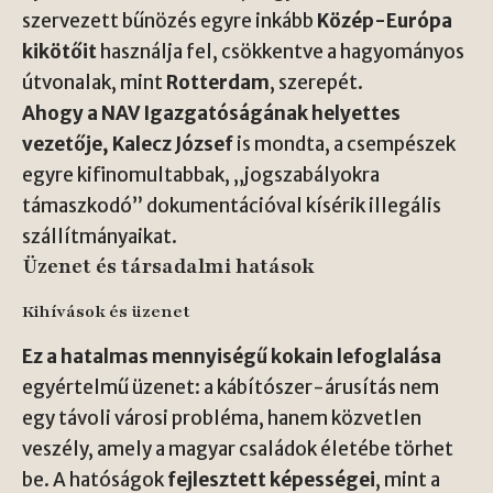
szervezett bűnözés egyre inkább
Közép-Európa
kikötőit
használja fel, csökkentve a hagyományos
útvonalak, mint
Rotterdam
, szerepét.
Ahogy a NAV Igazgatóságának helyettes
vezetője, Kalecz József
is mondta, a csempészek
egyre kifinomultabbak, „jogszabályokra
támaszkodó” dokumentációval kísérik illegális
szállítmányaikat.
Üzenet és társadalmi hatások
Kihívások és üzenet
Ez a hatalmas mennyiségű kokain lefoglalása
egyértelmű üzenet: a kábítószer-árusítás nem
egy távoli városi probléma, hanem közvetlen
veszély, amely a magyar családok életébe törhet
be. A hatóságok
fejlesztett képességei
, mint a