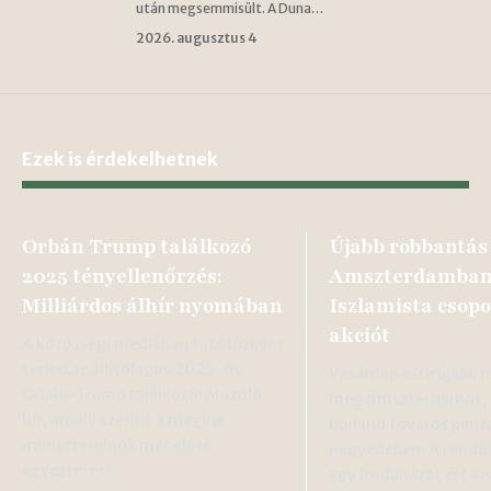
után megsemmisült. A Duna…
2026. augusztus 4
Ezek is érdekelhetnek
Orbán Trump találkozó
Újabb robbantás
2025 tényellenőrzés:
Amszterdamban
Milliárdos álhír nyomában
Iszlamista csopo
akciót
A közösségi médiában futótűzként
terjed az állítólagos 2025-ös
Vasárnap este újabb 
Orbán-Trump találkozóról szóló
meg Amszterdamot, e
hír, amely szerint a magyar
holland főváros pénz
miniszterelnök már előre
negyedében. A rendőr
egyeztetett…
egy irodaházat ért k