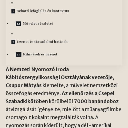
Rekord lefoglalás és kontextus
Művelet részletei
Üzenet és társadalmi hatások
Kihívások és üzenet
A Nemzeti Nyomozó Iroda
Kábítószergyilkossági Osztályának vezetője,
Csupor Mátyás
kiemelte, a művelet nemzetközi
összefogás eredménye.
Az ellenőrzés a Csepel
Szabadkikötőben
körülbelül
7000 banándoboz
átvizsgálását igényelte, mielőtt a műanyagfilmbe
csomagolt kokaint megtalálták volna. A
nyomozás során kiderült, hogy a dél-amerikai