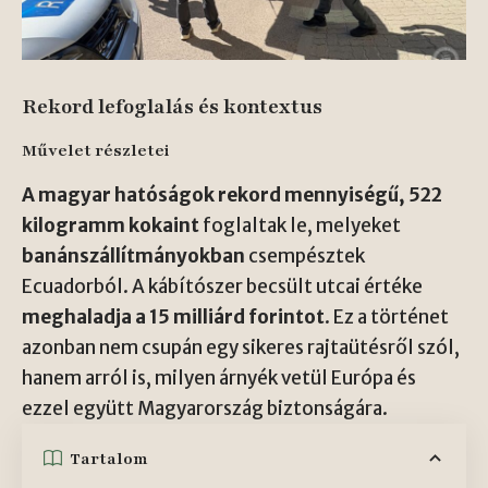
Rekord lefoglalás és kontextus
Művelet részletei
A magyar hatóságok rekord mennyiségű, 522
kilogramm kokaint
foglaltak le, melyeket
banánszállítmányokban
csempésztek
Ecuadorból. A kábítószer becsült utcai értéke
meghaladja a 15 milliárd forintot
. Ez a történet
azonban nem csupán egy sikeres rajtaütésről szól,
hanem arról is, milyen árnyék vetül Európa és
ezzel együtt Magyarország biztonságára.
Tartalom