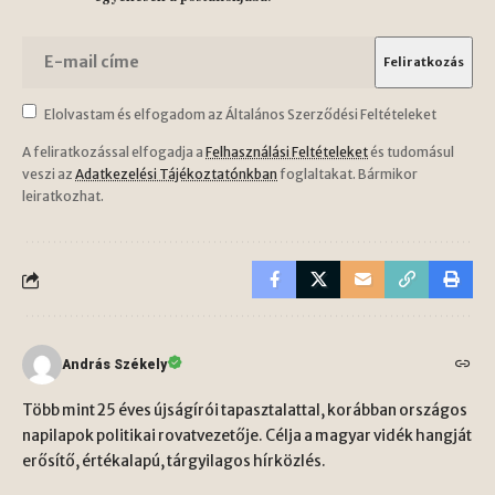
Elolvastam és elfogadom az Általános Szerződési Feltételeket
A feliratkozással elfogadja a
Felhasználási Feltételeket
és tudomásul
veszi az
Adatkezelési Tájékoztatónkban
foglaltakat. Bármikor
leiratkozhat.
András Székely
Több mint 25 éves újságírói tapasztalattal, korábban országos
napilapok politikai rovatvezetője. Célja a magyar vidék hangját
erősítő, értékalapú, tárgyilagos hírközlés.