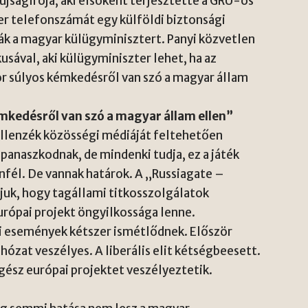
újságírója, aki elsőként terjesztette a GRU-ös
éter telefonszámát egy külföldi biztonsági
sák a magyar külügyminisztert. Panyi közvetlen
kusával, aki külügyminiszter lehet, ha az
kor súlyos kémkedésről van szó a magyar állam
kémkedésről van szó a magyar állam ellen”
z ellenzék közösségi médiáját feltehetően
anaszkodnak, de mindenki tudja, ez a játék
lenfél. De vannak határok. A „Russiagate –
rjuk, hogy tagállami titkosszolgálatok
urópai projekt öngyilkossága lenne.
i események kétszer ismétlődnek. Először
ózat veszélyes. A liberális elit kétségbeesett.
ész európai projektet veszélyeztetik.