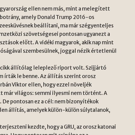
Magyarország ellen nem más, mint a melegített
e-botrány, amely Donald Trump 2016-os
zeesküvésnek beállítani, ma már szégyenteljes
nemzetközi szövetségesei pontosan ugyanezt a
sztások előtt. A vidéki magyarok, akik nap mint
lóságával szembesülnek, joggal nézik értetlenül
k állítólag leleplező riport volt. Szijjártó
írták le benne. Az állítás szerint orosz
bán Viktor ellen, hogy ezzel növeljék
t már világos: semmi ilyesmi nem történt. A
. De pontosan ez a cél: nem bizonyítékok
len állítás, amelyek külön-külön súlytalanok,
terjeszteni kezdte, hogy a GRU, az orosz katonai