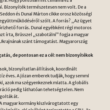
ra. Hogy pontosan mit csinálna ez a
. Bizonyíték természetesen nem volt. De a
 Seddon és Dunai Márton cikke orosz közösségi
 együttműködéséről szólt. A forrás? „Az ügyet
rizhető forrás. Dunai egyébként régi motoros
zt írta, Brüsszel „szabotálni” fogja a magyar
Ukrajnának szánt támogatást. Magyarország
gatás, de pontosan ez a cél: nem bizonyítékok
ok, bizonyítatlan állítások, koordinált
íz éves. A józan emberek tudják, hogy semmi
eki, azok ma szégyenkeznek miatta. A globális
eneráció pedig láthatóan tehetségtelen. Nem
golták át.
A magyar kormány kiszivárogtatott egy