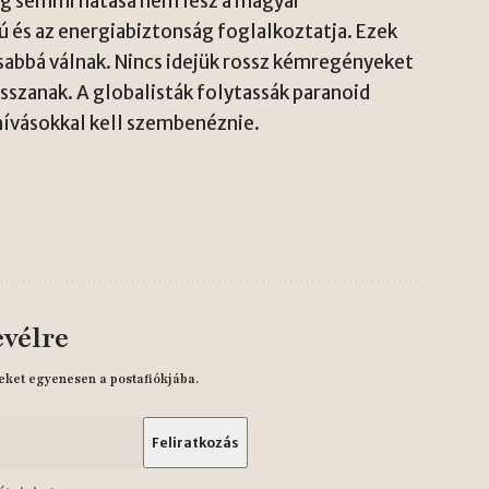
g semmi hatása nem lesz a magyar
ú és az energiabiztonság foglalkoztatja. Ezek
sabbá válnak. Nincs idejük rossz kémregényeket
szanak. A globalisták folytassák paranoid
hívásokkal kell szembenéznie.
evélre
eket egyenesen a postafiókjába.