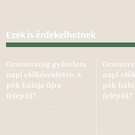
Ezek is érdekelhetnek
Oroszország győzelem
Oroszors
napi előkészületei: A
napi elők
pók hálója újra
pók háló
felépül?
felépül?
Orosz Győzelem nap rendkívüli
Orosz Győzelem
biztonsági intézkedései A Pókháló
biztonsági inté
hadművelet és a pszichológiai hatás Az
hadművelet és a
orosz Győzelem nap rendkívüli
orosz Győzelem 