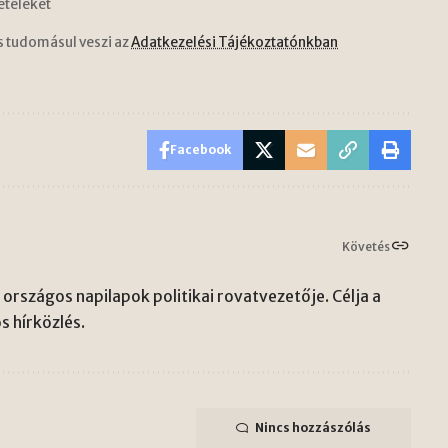
ételeket
s tudomásul veszi az
Adatkezelési Tájékoztatónkban
Facebook
Követés
országos napilapok politikai rovatvezetője. Célja a
s hírközlés.
Nincs hozzászólás