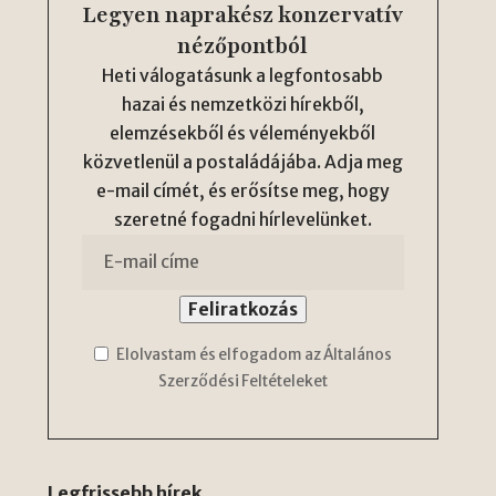
Legyen naprakész konzervatív
nézőpontból
Heti válogatásunk a legfontosabb
hazai és nemzetközi hírekből,
elemzésekből és véleményekből
közvetlenül a postaládájába. Adja meg
e-mail címét, és erősítse meg, hogy
szeretné fogadni hírlevelünket.
Elolvastam és elfogadom az Általános
Szerződési Feltételeket
Legfrissebb hírek