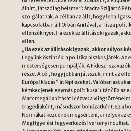
hangfelvételt. Ezen Panyi Szabolcs, a VSquare 
álhírt, látszólag beismeri: átadta Szijjártó P
szolgálatnak. A célban az állt, hogy lehallgas
kapcsolatban áll Orbán Anitával, a Tisza politi
ellenzék nyer. Ha ezek az állítások igazak, ak
ellen.
„Ha ezek az állítások igazak, akkor súlyos 
Legyünk őszinték: a politika piszkos játék. A
mesterségesen pumpálják. A Fidesz-szavazók p
része. A cél, hogy jobban játsszuk, mint az el
Európai kiadás” átlépi ezeket. Valóban azt aka
kémkedjenek egymás politikusai után? Ez az e
Marx megállapítását idézve: a világtörténelm
tragédiaként, másodszor bohózatként. Ez a boh
Normákat kezdenek megsérteni, amelyek az eg
Megfigyelési fegyverkezési verseny indulhat.