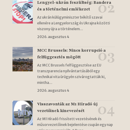
Lengyel-ukrán feszültség: Bandera
és a történelmi emlékezet
Az ukrán külügyminiszter békítő szavai
ellenére a Lengyelország és Ukrajna közötti
viszony újra a történelem…
2026. augusztus 4
MCC Brussels: Nincs korrupció a
felfüggesztés mögött
Az MCC Brussels felfüggesztése az EU
transzparencia nyilvántartásából egy
technikai vita ürügyén szivárogtatták ki,
mintha…
2026. augusztus 4
Visszavonták az M1 Híradó új
vezetőinek kinevezését
Az M1 Híradó frissített vezetésének és
műsorvezetőinek bejelentése csupán egy nap