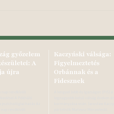
zág győzelem
Kaczyński válsága:
észületei: A
Figyelmeztetés
ja újra
Orbánnak és a
Fidesznek
 nap rendkívüli
A lengyel Jobb és Igazságot (PiS) a
zkedései A Pókháló
legnagyobb belső válság éveken át
 pszichológiai hatás Az
kormányzása után. Jarosław Kaczy
nap rendkívüli
pártelnök Mateusz Morawiecki…