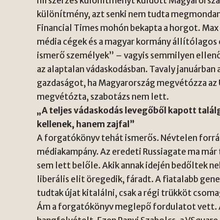
hírszerzés különítményt küldött Magyarország
különítmény, azt senki nem tudta megmondani
Financial Times mohón bekapta a horgot. Max
média cégek és a magyar kormány állítólagos
ismerő személyek” – vagyis semmilyen ellenő
az alaptalan vádaskodásban. Tavaly januárban a
gazdaságot, ha Magyarország megvétózza az 
megvétózta, szabotázs nem lett.
„A teljes vádaskodás levegőből kapott talál
kellenek, hanem zajfal”
A forgatókönyv tehát ismerős. Névtelen forrás
médiakampány. Az eredeti Russiagate ma már t
sem lett belőle. Akik annak idején bedőltek n
liberális elit öregedik, fáradt. A fiatalabb g
tudtak újat kitalálni, csak a régi trükköt csoma
Ám a forgatókönyv meglepő fordulatot vett. 