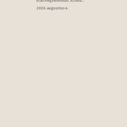
után megsemmisült. A Duna…
2026. augusztus 4