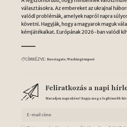
A legszomorúbb, hogy mindennek valószínűle
választásokra. Az embereket az ukrajnai hábor
valódi problémák, amelyek napról napra súlyo
követni. Hagyják, hogy a magyarok maguk válas
kémjátékaikat. Európának 2026-ban valódi ki
CÍMKÉZVE:
Russiagate
Washingtonpost
Feliratkozás a napi hírl
Maradjon naprakész! Kapja meg a legfrissebb hír