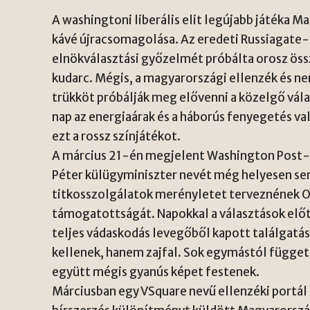
A washingtoni liberális elit legújabb játéka 
kávé újracsomagolása. Az eredeti Russiagat
elnökválasztási győzelmét próbálta orosz öss
kudarc. Mégis, a magyarországi ellenzék és 
trükköt próbálják meg elővenni a közelgő vála
nap az energiaárak és a háborús fenyegetés va
ezt a rossz színjátékot.
A március 21-én megjelent Washington Post-cik
Péter külügyminiszter nevét még helyesen sem 
titkosszolgálatok merényletet terveznének Or
támogatottságát. Napokkal a választások előt
teljes vádaskodás levegőből kapott találgatás
kellenek, hanem zajfal. Sok egymástól függet
együtt mégis gyanús képet festenek.
Márciusban egy VSquare nevű ellenzéki portál 