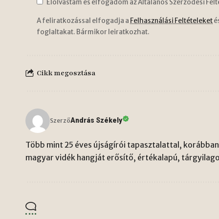
Elolvastam és elfogadom az Általános Szerződési Felt
A feliratkozással elfogadja a
Felhasználási Feltételeket
é
foglaltakat. Bármikor leiratkozhat.
Cikk megosztása
András Székely
Szerző
Több mint 25 éves újságírói tapasztalattal, korábban 
magyar vidék hangját erősítő, értékalapú, tárgyilago