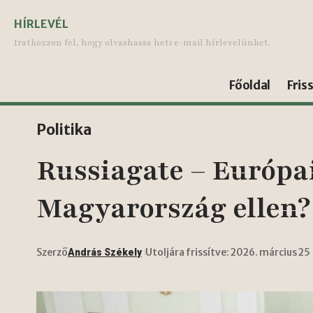
HÍRLEVÉL
Iratkozzon fel, hogy olvashassa heti e-mail hírlevelünket.
Főoldal
Fris
Politika
Russiagate – Európai
Magyarország ellen?
Szerző
Utoljára frissítve: 2026. március 25
András Székely