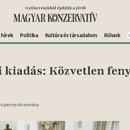
Gyökereinkből építjük a jövőt
s hírek
Politika
Kultúra és társadalom
Rólunk
 kiadás: Közvetlen fen
4 perces olvasmány