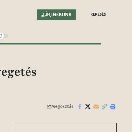
ÍRJ NEKÜNK
KERESÉS
yegetés
Megosztás