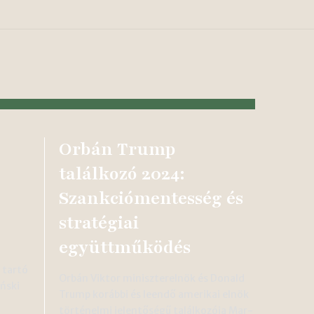
Orbán Trump
találkozó 2024:
Szankciómentesség és
stratégiai
együttműködés
 tartó
Orbán Viktor miniszterelnök és Donald
ński
Trump korábbi és leendő amerikai elnök
történelmi jelentőségű találkozója Mar-