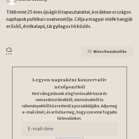
Több mint 25 éves újságírói tapasztalattal, korábban országos
napilapok politikai rovatvezetője. Célja a magyar vidék hangját
erősítő, értékalapú, tárgyilagos hírközlés.
Nincs hozzászólás
Legyen naprakész konzervatív
nézőpontból
Heti válogatásunk a legfontosabb hazai és
nemzetközi hírekből, elemzésekből és
véleményekből közvetlenül a postaládájába. Adja meg
e-mail címét, és erősítse meg, hogy szeretné fogadni
hírlevelünket.