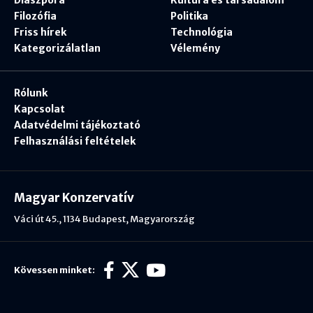
Diaszpóra
Kultúra és társadalom
Filozófia
Politika
Friss hírek
Technológia
Kategorizálatlan
Vélemény
Rólunk
Kapcsolat
Adatvédelmi tájékoztató
Felhasználási feltételek
Magyar Konzervatív
Váci út 45., 1134 Budapest, Magyarország
Kövessen minket: