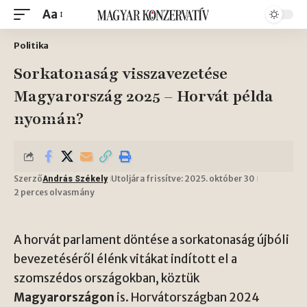
Aa
Politika
Sorkatonaság visszavezetése
Magyarország 2025 – Horvát példa
nyomán?
Szerző
Utoljára frissítve: 2025. október 30
András Székely
2 perces olvasmány
A horvát parlament döntése a sorkatonaság újbóli
bevezetéséről élénk vitákat indított el a
szomszédos országokban, köztük
Magyarországon
is. Horvátországban 2024