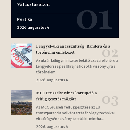
Választásokon
Politika
2026. augusztus 4
Lengyel-ukrán feszültség: Bandera és a
történelmi emlékezet
Az ukrán külügyminiszter békítő szavai ellenére a
Lengyelország és Ukrajna közötti viszony újra a
történelem…
2026. augusztus 4
MCC Brussels: Nincs korrupció a
felfüggesztés mögött
Az MCC Brussels felfüggesztése az EU
transzparencia nyilvántartásából egy technikai
vita ürügyén szivárogtatták ki, mintha…
2026. augusztus 4