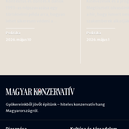
Kontextus és döntés A dánok
Kinevezések és a pro
1993-as népszavazása egy
Megtisztelt olvasóink
történelmi példa arra, hogyan
a hír, hogy ismert nev
lehet sikeresen védeni a…
szakemberek alkotjá
Politika
Politika
2026. május 10
2026. május 1
Gyökereinkből jövőt építünk – hiteles konzervatív hang
Magyarországról.