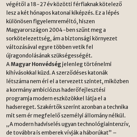
végétől a 18-27 év közötti férfiaknak kötelező
lesz a két hónapos katonai kiképzés. Ez a lépés
különösen figyelemreméltó, hiszen
Magyarországon 2004-ben szűnt meg a
sorkötelezettség, ám a biztonsági környezet
változásával egyre többen vetik fel
újragondolásának szükségességét.
A
Magyar Honvédség
jelenleg történelmi
kihívásokkal küzd. A szerződéses katonák
létszáma nem éri el a tervezett szintet, miközben
a kormány ambiciózus haderőfejlesztési
programja modern eszközökkel látja el a
hadsereget. Szakértők szerint azonban a technika
mit sem ér megfelelő személyi állomány nélkül.
„A modern hadviselés ugyan technológiaintenzív,
de továbbra is emberek vívják a háborúkat” –