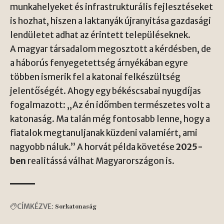
munkahelyeket és infrastrukturális fejlesztéseket
is hozhat, hiszen a laktanyák újranyitása gazdasági
lendületet adhat az érintett településeknek.
A magyar társadalom megosztott a kérdésben, de
a háborús fenyegetettség árnyékában egyre
többen ismerik fel a katonai felkészültség
jelentőségét. Ahogy egy békéscsabai nyugdíjas
fogalmazott: „Az én időmben természetes volt a
katonaság. Ma talán még fontosabb lenne, hogy a
fiatalok megtanuljanak küzdeni valamiért, ami
nagyobb náluk.” A horvát példa követése
2025-
ben
realitássá válhat Magyarországon is.
CÍMKÉZVE:
Sorkatonaság