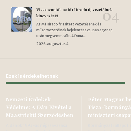
Visszavonták az M1 Híradó új vezetőinek
kinevezését
Az M1 Híradó frissített vezetésének és
műsorvezetőinek bejelentése csupán egy nap
után megsemmisült. A Duna…
2026. augusztus 4
Ezek is érdekelhetnek
Nemzeti Érdekek
Péter Magyar b
Védelme: A Dán Kivétel a
Tisza-kormányá
Maastrichti Szerződésben
miniszteri csapa
A dánok 1993-as népszavazása
Kormányzati állapot é