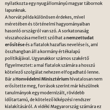
nyilatkozta egy nyugállományú magyar tábornok
lapunknak.
A horvát példa különösen érdekes, mivel
méretében és történelmi hagyományaiban
hasonló országról van szó. A sorkatonaság
visszahozása mellett szólhat a
nemzettudat
erősítése
és a fiatalok hazafias nevelése is, ami
összhangban áll a kormány értékalapú
politikájával. Ugyanakkor számos szakértő
figyelmeztet: a mai fiatalok számára a hosszú
kötelező szolgálat nehezen elfogadható lenne.
Bár a
Honvédelmi Minisztérium
hivatalosan nem
erősítette meg, források szerint már készülnek
tanulmányok egy modernizált, rövidebb
időtartamú, de kötelező kiképzési rendszer
kialakításáról. A vidéki Magyarország számára ez