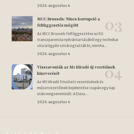
2026. augusztus 4
MCC Brussels: Nincs korrupció a
felfüggesztés mögött
Az MCC Brussels felfüggesztése az EU
transzparencia nyilvántartásából egy technikai
vita ürügyén szivárogtatták ki, mintha…
2026. augusztus 4
Visszavonták az M1 Híradó új vezetőinek
kinevezését
Az M1 Híradó frissített vezetésének és
műsorvezetőinek bejelentése csupán egy nap
után megsemmisült. A Duna…
2026. augusztus 4