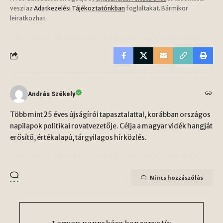
veszi az
Adatkezelési Tájékoztatónkban
foglaltakat. Bármikor
leiratkozhat.
András Székely
Több mint 25 éves újságírói tapasztalattal, korábban országos
napilapok politikai rovatvezetője. Célja a magyar vidék hangját
erősítő, értékalapú, tárgyilagos hírközlés.
Nincs hozzászólás
Legyen naprakész konzervatív