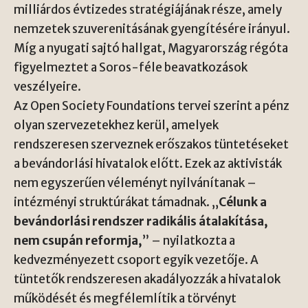
milliárdos évtizedes stratégiájának része, amely
nemzetek szuverenitásának gyengítésére irányul.
Míg a nyugati sajtó hallgat, Magyarország régóta
figyelmeztet a Soros-féle beavatkozások
veszélyeire.
Az Open Society Foundations tervei szerint a pénz
olyan szervezetekhez kerül, amelyek
rendszeresen szerveznek erőszakos tüntetéseket
a bevándorlási hivatalok előtt. Ezek az aktivisták
nem egyszerűen véleményt nyilvánítanak –
intézményi struktúrákat támadnak. „
Célunk a
bevándorlási rendszer radikális átalakítása,
nem csupán reformja,
” – nyilatkozta a
kedvezményezett csoport egyik vezetője. A
tüntetők rendszeresen akadályozzák a hivatalok
működését és megfélemlítik a törvényt