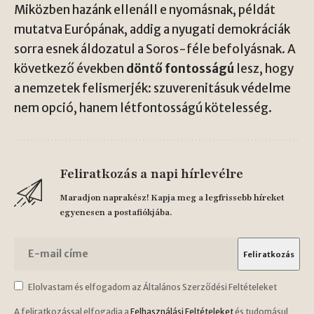
Miközben hazánk ellenáll e nyomásnak, példát
mutatva Európának, addig a nyugati demokráciák
sorra esnek áldozatul a Soros-féle befolyásnak. A
következő években
döntő fontosságú
lesz, hogy
a nemzetek felismerjék: szuverenitásuk védelme
nem opció, hanem létfontosságú kötelesség.
Feliratkozás a napi hírlevélre
Maradjon naprakész! Kapja meg a legfrissebb híreket
egyenesen a postafiókjába.
Elolvastam és elfogadom az Általános Szerződési Feltételeket
A feliratkozással elfogadja a
Felhasználási Feltételeket
és tudomásul