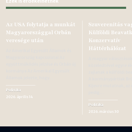
Ezek is érdekelhetnek
Az USA folytatja a munkát
Szuverenitás va
Magyarországgal Orbán
Külföldi Beavatk
veresége után
Konzervatív
Háttérhálózat
Az Amerikai Egyesült Államok és
Magyarország kapcsolatai Az
A magyar választáso
együttműködés jelzése és Orbán új
közeledtével egyre él
kormánya Az Amerikai Egyesült
zajlanak a külföldi be
Államok jelezte, hogy…
A kormánypártiak Brü
Kijevre mutatnak, az 
Politika
pedig…
2026. április 14
Politika
2026. március 30