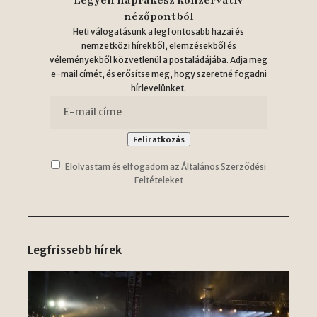
nézőpontból
Heti válogatásunk a legfontosabb hazai és
nemzetközi hírekből, elemzésekből és
véleményekből közvetlenül a postaládájába. Adja meg
e-mail címét, és erősítse meg, hogy szeretné fogadni
hírlevelünket.
Elolvastam és elfogadom az Általános Szerződési
Feltételeket
Legfrissebb hírek