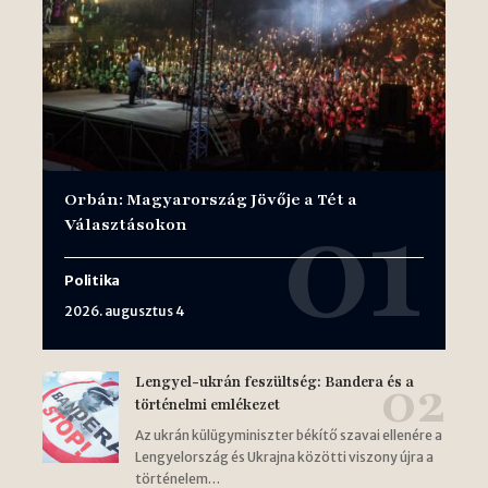
Orbán: Magyarország Jövője a Tét a
Választásokon
Politika
2026. augusztus 4
Lengyel-ukrán feszültség: Bandera és a
történelmi emlékezet
Az ukrán külügyminiszter békítő szavai ellenére a
Lengyelország és Ukrajna közötti viszony újra a
történelem…