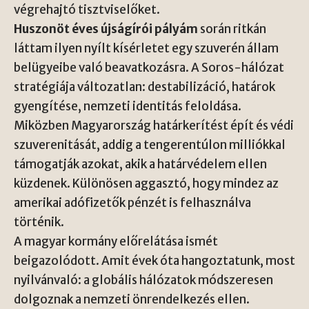
végrehajtó tisztviselőket.
Huszonöt éves újságírói pályám
során ritkán
láttam ilyen nyílt kísérletet egy szuverén állam
belügyeibe való beavatkozásra. A Soros-hálózat
stratégiája változatlan: destabilizáció, határok
gyengítése, nemzeti identitás feloldása.
Miközben Magyarország határkerítést épít és védi
szuverenitását, addig a tengerentúlon milliókkal
támogatják azokat, akik a határvédelem ellen
küzdenek. Különösen aggasztó, hogy mindez az
amerikai adófizetők pénzét is felhasználva
történik.
A magyar kormány előrelátása ismét
beigazolódott. Amit évek óta hangoztatunk, most
nyilvánvaló: a globális hálózatok módszeresen
dolgoznak a nemzeti önrendelkezés ellen.