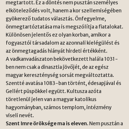
megtartott. Ez a döntés nem pusztán személyes
elköteleződés volt, hanem a kor szellemiségében
gyökerező tudatos választás. Önfegyelme,
önmegtartóztatása ma is megszólítja a fiatalokat.
Különösen jelentős ez olyan korban, amikor a
fogyasztói társadalom az azonnali kielégülést és
az önmegtagadás hiányát hirdeti értékként.
A vadkanvadászaton bekövetkezett halála 1031-
ben nem csak a dinasztia jövőjét, de az egész
magyar kereszténység sorsát megváltoztatta.
Szentté avatása 1083-ban történt, édesapjával és
Gellért püspökkel együtt. Kultusza azóta
töretlenül jelen van a magyar katolikus
hagyományban, számos templom, intézmény
viseli nevét.
Szent Imre öröksége ma is eleven.
Nem pusztán a