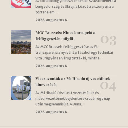
Az ukrán külügyminiszter békítő szavai ellenére a
Lengyelország és Ukrajna közötti viszony újra a
történelem…
2026. augusztus 4
MCC Brussels: Nincs korrupció a
felfüggesztés mögött
Az MCC Brussels felfüggesztése az EU
transzparencia nyilvántartásából egy technikai
vita ürügyén szivárogtatták ki, mintha…
2026. augusztus 4
Visszavonták az M1 Híradó új vezetőinek
kinevezését
Az M1 Híradó frissített vezetésének és
műsorvezetőinek bejelentése csupán egy nap
után megsemmisült. A Duna…
2026. augusztus 4