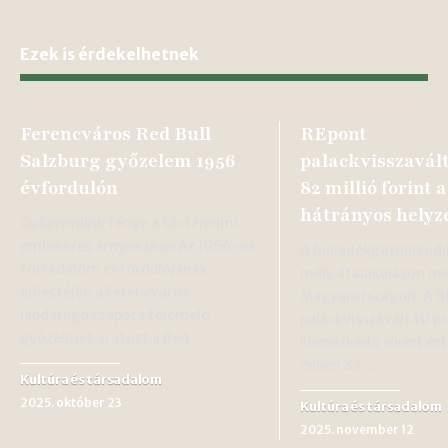
Ezek is érdekelhetnek
Ferencváros Red Bull
REpont
Salzburg győzelem 1956
palackvisszavált
évfordulón
82 millió forint
hátrányos hely
Győzelmünk fénye a történelmi
emlékezés árnyékában Az 1956-os
A hulladékgazdálkodá
forradalom évfordulójának
mély átalakuláson me
előestéjén a Ferencváros
Magyarországon. A R
labdarúgó csapata felemelő
palackvisszaváltási 
győzelmet aratott a Red…
kiemelkedő sikert ért 
évben 82…
Kultúra és társadalom
2025. október 23
Kultúra és társadalom
2025. november 12