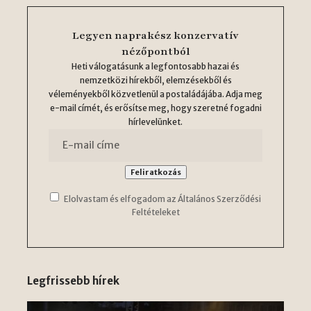
Legyen naprakész konzervatív
nézőpontból
Heti válogatásunk a legfontosabb hazai és
nemzetközi hírekből, elemzésekből és
véleményekből közvetlenül a postaládájába. Adja meg
e-mail címét, és erősítse meg, hogy szeretné fogadni
hírlevelünket.
Elolvastam és elfogadom az Általános Szerződési
Feltételeket
Legfrissebb hírek