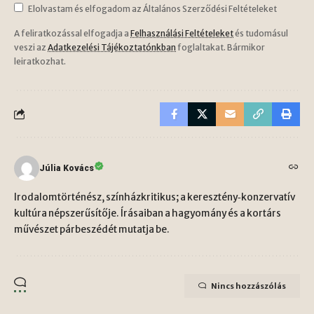
Elolvastam és elfogadom az Általános Szerződési Feltételeket
A feliratkozással elfogadja a
Felhasználási Feltételeket
és tudomásul
veszi az
Adatkezelési Tájékoztatónkban
foglaltakat. Bármikor
leiratkozhat.
Júlia Kovács
Irodalomtörténész, színházkritikus; a keresztény‑konzervatív
kultúra népszerűsítője. Írásaiban a hagyomány és a kortárs
művészet párbeszédét mutatja be.
Nincs hozzászólás