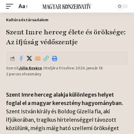
Aa
Kultúra és társadalom
Szent Imre herceg élete és öröksége:
Az ifjúság védőszentje
Szerző
Utoljára frissítve: 2026. január 18
Júlia Kovács
2 perces olvasmány
Szent Imre herceg alakja különleges helyet
foglal el a magyar keresztény hagyományban.
Szent István király és Boldog Gizella fia, aki
ifjúkorában, tragikus hirtelenséggel távozott
közülünk, mégis máig ható szellemi örökséget