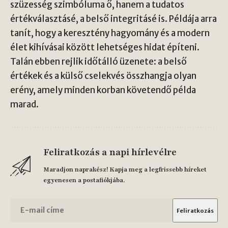
szüzesség szimbóluma ő, hanem a tudatos
értékválasztásé, a belső integritásé is. Példája arra
tanít, hogy a keresztény hagyomány és a modern
élet kihívásai között lehetséges hidat építeni.
Talán ebben rejlik időtálló üzenete: a belső
értékek és a külső cselekvés összhangja olyan
erény, amely minden korban követendő példa
marad.
Feliratkozás a napi hírlevélre
Maradjon naprakész! Kapja meg a legfrissebb híreket
egyenesen a postafiókjába.