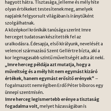
hagyott hátra. Tisztasága, jelleme és mély hite
olyan értékeket testesítenek meg, amelyek
napjaink felgyorsult világában is iránytűként
szolgálhatnak.
A középkori krónikák tanúsága szerint Imre
herceget tudatosan készítették fel az
uralkodásra. Édesapja, első királyunk, nevelését a
velencei származású Szent Gellértre bízta, aki a
kor legmagasabb szintű műveltségét adta át neki.
„Imre herceg példája azt mutatja, hogy a
műveltség és a mély hit nem egymást kizáró
értékek, hanem egymást erősítő erények”
–
fogalmazott nemrégiben Erdő Péter bíboros egy
ünnepi szentmisén.
Imre herceg legismertebb erénye a tisztaság
fogadalma volt,
melyet házasságában is