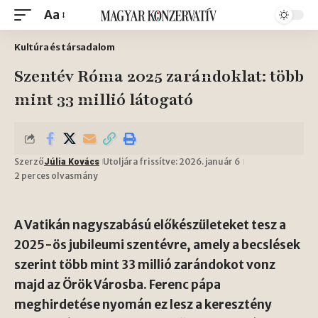
Aa
Kultúra és társadalom
Szentév Róma 2025 zarándoklat: több
mint 33 millió látogató
Szerző
Utoljára frissítve: 2026. január 6
Júlia Kovács
2 perces olvasmány
A Vatikán nagyszabású előkészületeket tesz a
2025-ös jubileumi szentévre, amely a becslések
szerint több mint 33 millió zarándokot vonz
majd az Örök Városba. Ferenc pápa
meghirdetése nyomán ez lesz a keresztény