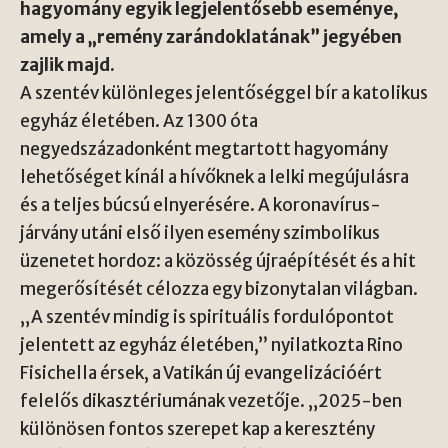
hagyomány egyik legjelentősebb eseménye,
amely a „remény zarándoklatának” jegyében
zajlik majd.
A szentév különleges jelentőséggel bír a katolikus
egyház életében. Az 1300 óta
negyedszázadonként megtartott hagyomány
lehetőséget kínál a hívőknek a lelki megújulásra
és a teljes búcsú elnyerésére. A koronavírus-
járvány utáni első ilyen esemény szimbolikus
üzenetet hordoz: a közösség újraépítését és a hit
megerősítését célozza egy bizonytalan világban.
„A szentév mindig is spirituális fordulópontot
jelentett az egyház életében,” nyilatkozta Rino
Fisichella érsek, a Vatikán új evangelizációért
felelős dikasztériumának vezetője. „2025-ben
különösen fontos szerepet kap a keresztény