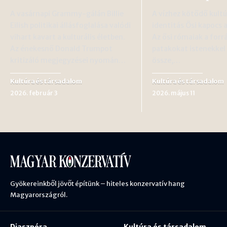
A vasárnapi Grammy-gálán Billie
A vízhez kötődő kultú
Eilish politikai állásfoglalása valódi
identitás Ősi kapocs 
vihart kavart a kulturális életben.
Az ősi rómaiak a forr
Az énekesnő Donald Trumpot
patakokat istenekkel
kritizáló megjegyzései nyomán…
össze,…
Kultúra és társadalom
Kultúra és társadalom
2026. február 3
2026. május 11
Gyökereinkből jövőt építünk – hiteles konzervatív hang
Magyarországról.