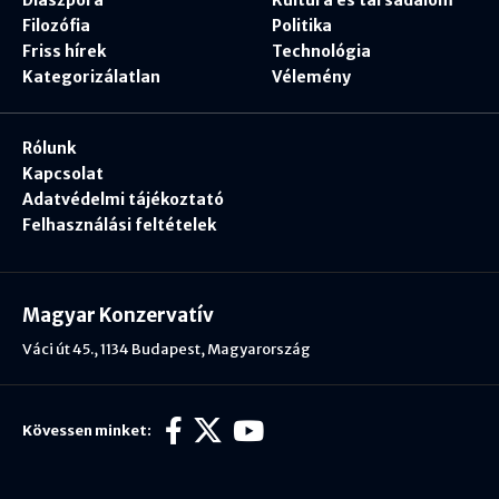
Diaszpóra
Kultúra és társadalom
Filozófia
Politika
Friss hírek
Technológia
Kategorizálatlan
Vélemény
Rólunk
Kapcsolat
Adatvédelmi tájékoztató
Felhasználási feltételek
Magyar Konzervatív
Váci út 45., 1134 Budapest, Magyarország
Kövessen minket: