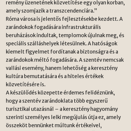
remény üzenetének közvetítése egy olyan korban,
amely szomjazik a transzcendenciára.”
Róma városa is jelentős fejlesztésekbe kezdett. A
zarándokok fogadására infrastrukturális
beruházások indultak, templomok újulnak meg, és
speciális szálláshelyek létesülnek. A hatóságok
kiemelt figyelmet fordítanak a biztonságra és a
zarándokok méltó fogadására. A szentév nemcsak
vallási esemény, hanem lehetőség a keresztény
kultúra bemutatására és a hiteles értékek
közvetítésére is.
A készülődés közepette érdemes felidéznünk,
hogy a szentév zarándoklata több egyszerű
turisztikai utazásnál – a keresztény hagyomány
szerinti személyes lelki megújulás útja ez, amely
összeköt bennünket múltunk értékeivel,