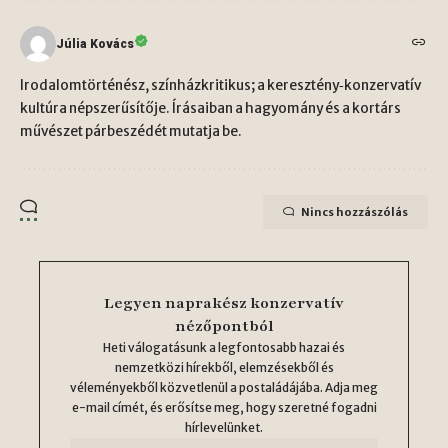
Júlia Kovács
Irodalomtörténész, színházkritikus; a keresztény‑konzervatív
kultúra népszerűsítője. Írásaiban a hagyomány és a kortárs
művészet párbeszédét mutatja be.
Nincs hozzászólás
Legyen naprakész konzervatív
nézőpontból
Heti válogatásunk a legfontosabb hazai és
nemzetközi hírekből, elemzésekből és
véleményekből közvetlenül a postaládájába. Adja meg
e-mail címét, és erősítse meg, hogy szeretné fogadni
hírlevelünket.