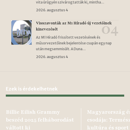
vita ürügyén szivárogtatták ki, mintha…
2026. augusztus 4
Visszavonták az M1 Híradó új vezetőinek
kinevezését
Az M1 Híradó frissített vezetésének és
műsorvezetőinek bejelentése csupán egy nap
után megsemmisült. A Duna…
2026. augusztus 4
Ezek is érdekelhetnek
Billie Eilish Grammy
Magyarország és
beszéd 2025 felháborodást
csodája: Termész
váltott ki
kultúra és sport