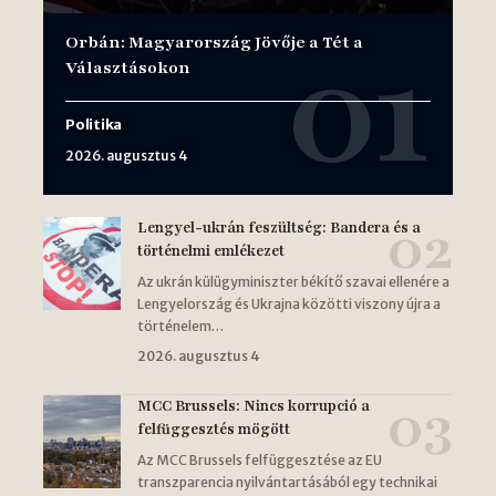
Orbán: Magyarország Jövője a Tét a
Választásokon
Politika
2026. augusztus 4
Lengyel-ukrán feszültség: Bandera és a
történelmi emlékezet
Az ukrán külügyminiszter békítő szavai ellenére a
Lengyelország és Ukrajna közötti viszony újra a
történelem…
2026. augusztus 4
MCC Brussels: Nincs korrupció a
felfüggesztés mögött
Az MCC Brussels felfüggesztése az EU
transzparencia nyilvántartásából egy technikai