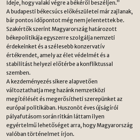
Ideje, hogy valaki végre a békéről beszéljen.”
A budapesti békecsúcs előkészületei már zajlanak,
bár pontos időpontot még nem jelentettek be.
Szakértők szerint Magyarország határozott
békepolitikája egyszerre szolgálja nemzeti
érdekeinket és a szélesebb konzervatív
értékrendet, amely az élet védelmét és a
stabilitást helyezi előtérbe a konfliktussal
szemben.
A kezdeményezés sikere alapvetően
változtathatja meg hazánk nemzetközi
megítélését és megerősítheti szerepünket az
európai politikában. Huszonöt éves újságírói
pályafutásom során ritkán láttam ilyen
egyértelmű lehetőséget arra, hogy
Magyarország
valóban történelmet írjon.