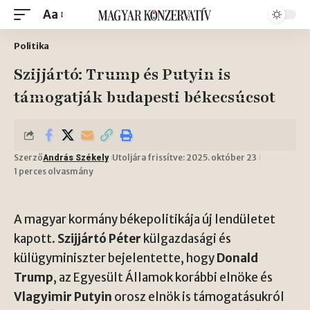
Aa
Politika
Szijjártó: Trump és Putyin is
támogatják budapesti békecsúcsot
Szerző
Utoljára frissítve: 2025. október 23
András Székely
1 perces olvasmány
A magyar kormány békepolitikája új lendületet
kapott.
Szijjártó Péter
külgazdasági és
külügyminiszter bejelentette, hogy
Donald
Trump
, az Egyesült Államok korábbi elnöke és
Vlagyimir Putyin
orosz elnök is támogatásukról