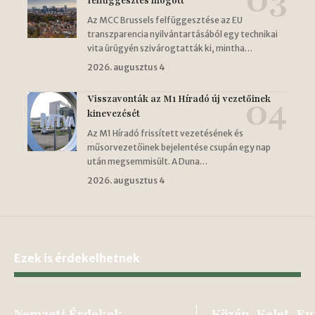
felfüggesztés mögött
Az MCC Brussels felfüggesztése az EU
transzparencia nyilvántartásából egy technikai
vita ürügyén szivárogtatták ki, mintha…
2026. augusztus 4
Visszavonták az M1 Híradó új vezetőinek
kinevezését
Az M1 Híradó frissített vezetésének és
műsorvezetőinek bejelentése csupán egy nap
után megsemmisült. A Duna…
2026. augusztus 4
Ezek is érdekelhetnek
Nemzeti Érdekek
Közép-Kelet-Eu