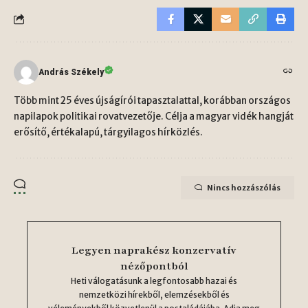
András Székely
Több mint 25 éves újságírói tapasztalattal, korábban országos
napilapok politikai rovatvezetője. Célja a magyar vidék hangját
erősítő, értékalapú, tárgyilagos hírközlés.
Nincs hozzászólás
Legyen naprakész konzervatív
nézőpontból
Heti válogatásunk a legfontosabb hazai és
nemzetközi hírekből, elemzésekből és