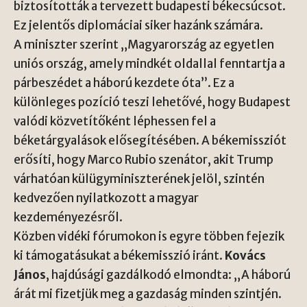
biztosították a tervezett budapesti békecsúcsot.
Ez jelentős diplomáciai siker hazánk számára.
A miniszter szerint „Magyarország az egyetlen
uniós ország, amely mindkét oldallal fenntartja a
párbeszédet a háború kezdete óta”. Ez a
különleges pozíció teszi lehetővé, hogy Budapest
valódi közvetítőként léphessen fel a
béketárgyalások elősegítésében. A békemissziót
erősíti, hogy
Marco Rubio
szenátor, akit Trump
várhatóan külügyminiszterének jelöl, szintén
kedvezően nyilatkozott a magyar
kezdeményezésről.
Közben vidéki fórumokon is egyre többen fejezik
ki támogatásukat a békemisszió iránt.
Kovács
János
, hajdúsági gazdálkodó elmondta: „A háború
árát mi fizetjük meg a gazdaság minden szintjén.