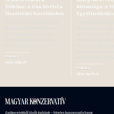
Védelme: A Dán Kivétel a
Biztonsága: A V
Maastrichti Szerződésben
Együttműködés 
A dánok 1993-as népszavazása
A Közép-Kelet-európa
Kontextus és döntés A dánok
stratégiai fontossága
1993-as népszavazása egy
védelmi kiadásai és
történelmi példa arra, hogyan
modernizációja A Kö
lehet sikeresen védeni a…
európai térség straté
fontossága vitathata
Politika
különösen az orosz-
2026. május 9
Politika
2026. április 11
Gyökereinkből jövőt építünk – hiteles konzervatív hang