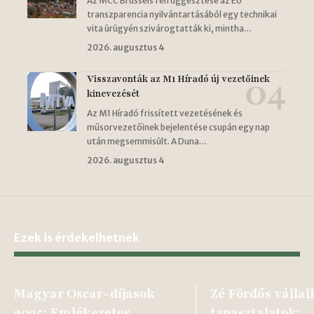
Az MCC Brussels felfüggesztése az EU
transzparencia nyilvántartásából egy technikai
vita ürügyén szivárogtatták ki, mintha…
2026. augusztus 4
Visszavonták az M1 Híradó új vezetőinek
kinevezését
Az M1 Híradó frissített vezetésének és
műsorvezetőinek bejelentése csupán egy nap
után megsemmisült. A Duna…
2026. augusztus 4
Ezek is érdekelhetnek
Magyar Oscar-díjasok
Zé Fördős vállal
2025: Emlékezetes
tapasztalatok: