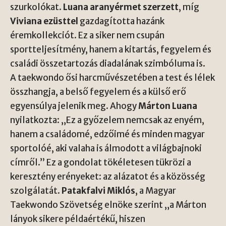
szurkolókat.
Luana aranyérmet szerzett
, míg
Viviana ezüsttel
gazdagította hazánk
éremkollekciót. Ez a siker nem csupán
sportteljesítmény, hanem a kitartás, fegyelem és
családi összetartozás diadalának szimbóluma is.
A taekwondo ősi harcművészetében a test és lélek
összhangja, a belső fegyelem és a külső erő
egyensúlya jelenik meg. Ahogy
Márton Luana
nyilatkozta: „Ez a győzelem nemcsak az enyém,
hanem a családomé, edzőimé és minden magyar
sportolóé, aki valaha is álmodott a világbajnoki
címről.” Ez a gondolat tökéletesen tükrözi a
keresztény erényeket: az alázatot és a közösség
szolgálatát.
Patakfalvi Miklós
, a Magyar
Taekwondo Szövetség elnöke szerint „a Márton
lányok sikere példaértékű, hiszen