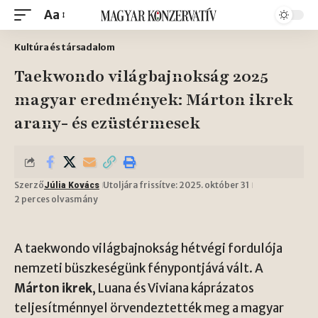
Aa
Kultúra és társadalom
Taekwondo világbajnokság 2025
magyar eredmények: Márton ikrek
arany- és ezüstérmesek
Szerző
Utoljára frissítve: 2025. október 31
Júlia Kovács
2 perces olvasmány
A taekwondo világbajnokság hétvégi fordulója
nemzeti büszkeségünk fénypontjává vált. A
Márton ikrek
, Luana és Viviana káprázatos
teljesítménnyel örvendeztették meg a magyar