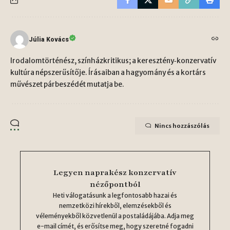
Júlia Kovács
Irodalomtörténész, színházkritikus; a keresztény‑konzervatív
kultúra népszerűsítője. Írásaiban a hagyomány és a kortárs
művészet párbeszédét mutatja be.
Nincs hozzászólás
Legyen naprakész konzervatív
nézőpontból
Heti válogatásunk a legfontosabb hazai és
nemzetközi hírekből, elemzésekből és
véleményekből közvetlenül a postaládájába. Adja meg
e-mail címét, és erősítse meg, hogy szeretné fogadni