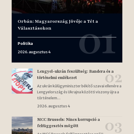
Orbán: Magyarország Jövője a Tét a
Választásokon
Politika
2026. augusztus 4
Lengyel-ukrán feszültség: Bandera és a
történelmi emlékezet
Az ukrán külügyminiszter békítő szavai ellenére a
Lengyelország és Ukrajna közötti viszony újra a
történelem…
2026. augusztus 4
MCC Brussels: Nincs korrupció a
felfüggesztés mögött