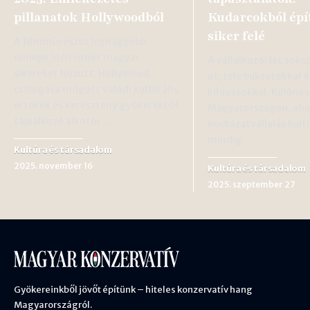
pillanatok Hollywoodból
Kudarcokból épí
siker felé
A filmművészet legnagyobb
ünnepe idén ismét magyar
A vállalkozói lét sok
sikereket hozott. Hollywood
út, tele buktatókkal é
csillogása mögött valódi kulturális
kihívásokkal. Különös
értékek és keresztény gyökerekből
Magyarországon, aho
táplálkozó alkotói…
kockázatvállalás kult
mindig…
Kultúra és társadalom
2025. november 16
Kultúra és társadalom
2025. szeptember 27
Gyökereinkből jövőt építünk – hiteles konzervatív hang
Magyarországról.