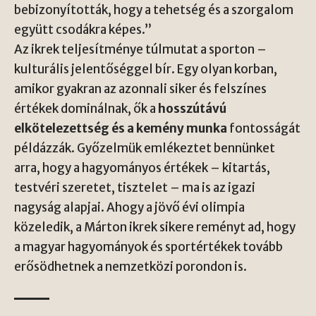
bebizonyították, hogy a tehetség és a szorgalom
együtt csodákra képes.”
Az ikrek teljesítménye túlmutat a sporton –
kulturális jelentőséggel bír. Egy olyan korban,
amikor gyakran az azonnali siker és felszínes
értékek dominálnak, ők a
hosszútávú
elkötelezettség és a kemény munka
fontosságát
példázzák. Győzelmük emlékeztet bennünket
arra, hogy a hagyományos értékek – kitartás,
testvéri szeretet, tisztelet – ma is az igazi
nagyság alapjai. Ahogy a jövő évi olimpia
közeledik, a Márton ikrek sikere reményt ad, hogy
a magyar hagyományok és sportértékek tovább
erősödhetnek a nemzetközi porondon is.