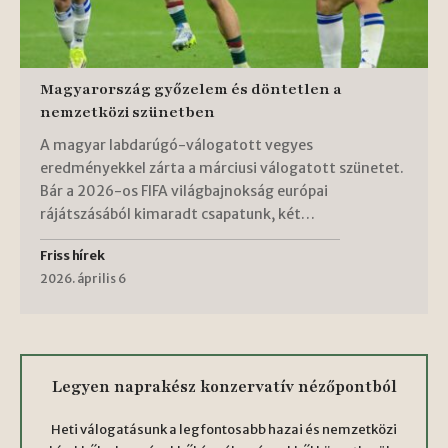
Magyarország győzelem és döntetlen a
nemzetközi szünetben
A magyar labdarúgó-válogatott vegyes
eredményekkel zárta a márciusi válogatott szünetet.
Bár a 2026-os FIFA világbajnokság európai
rájátszásából kimaradt csapatunk, két…
Friss hírek
2026. április 6
Legyen naprakész konzervatív nézőpontból
Heti válogatásunk a legfontosabb hazai és nemzetközi