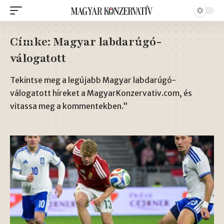
Címke:
Magyar labdarúgó-
válogatott
Tekintse meg a legújabb Magyar labdarúgó-
válogatott híreket a MagyarKonzervativ.com, és
vitassa meg a kommentekben.”