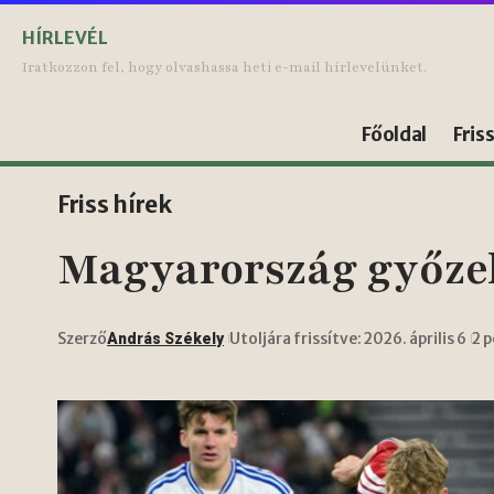
HÍRLEVÉL
Iratkozzon fel, hogy olvashassa heti e-mail hírlevelünket.
Főoldal
Fris
Friss hírek
Magyarország győzel
Szerző
Utoljára frissítve: 2026. április 6
2 
András Székely