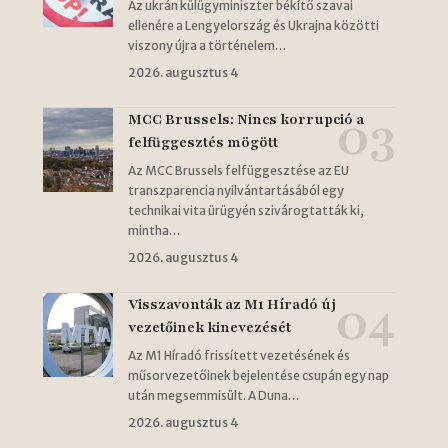
Az ukrán külügyminiszter békítő szavai
ellenére a Lengyelország és Ukrajna közötti
viszony újra a történelem…
2026. augusztus 4
MCC Brussels: Nincs korrupció a
felfüggesztés mögött
Az MCC Brussels felfüggesztése az EU
transzparencia nyilvántartásából egy
technikai vita ürügyén szivárogtatták ki,
mintha…
2026. augusztus 4
Visszavonták az M1 Híradó új
vezetőinek kinevezését
Az M1 Híradó frissített vezetésének és
műsorvezetőinek bejelentése csupán egy nap
után megsemmisült. A Duna…
2026. augusztus 4