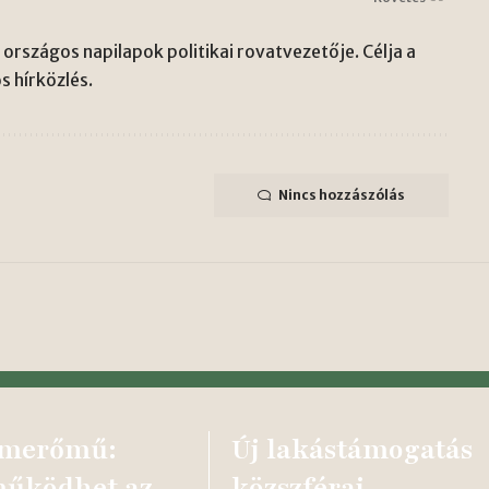
országos napilapok politikai rovatvezetője. Célja a
s hírközlés.
Nincs hozzászólás
omerőmű:
Új lakástámogatás
működhet az
közszférai