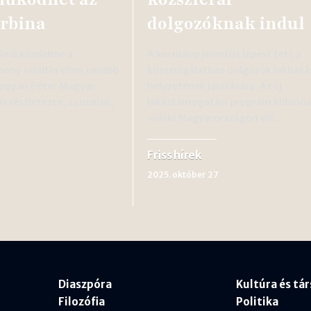
urbina
dolgozóknak indul
őmű küzdelme a
A kormány jelentős lépést tett a
sony vízállás ellen tovább
közszolgálatban dolgozók lakhatá
hogyan Péter Magyar
helyzetének javítására. Az új
s részletezte, az utolsó,
lakástámogatási program különös
vidéki Magyarországon élő…
Friss hírek
3
2025. október 27
Diaszpóra
Kultúra és tá
Filozófia
Politika