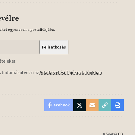
evélre
eket egyenesen a postafiókjába.
ételeket
s tudomásul veszi az
Adatkezelési Tájékoztatónkban
Facebook
Követés