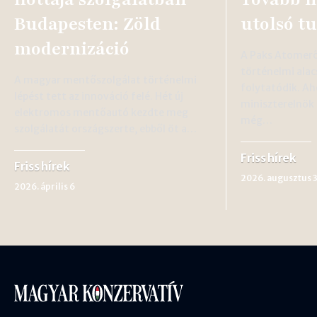
Budapesten: Zöld
utolsó t
modernizáció
A Paks Atomer
történelmi alac
A magyar mentőszolgálat történelmi
folytatódik. A
lépést tett az innováció felé. Hét új
miniszterelnök i
elektromos mentőautó kezdte meg
még…
szolgálatát országszerte, ebből öt a…
Friss hírek
Friss hírek
2026. augusztus 
2026. április 6