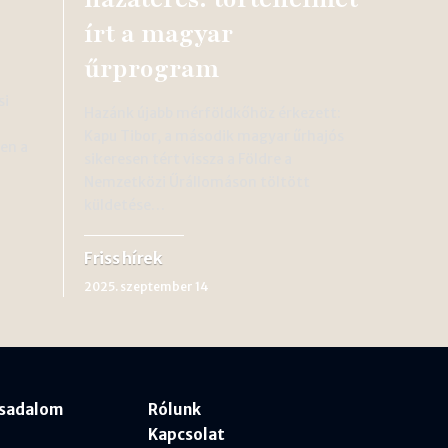
írt a magyar
űrprogram
si
Hazánk újabb mérföldkőhöz érkezett:
Kapu Tibor, a második magyar űrhajós
en a
sikeresen tért vissza a Földre a
Nemzetközi Űrállomáson töltött
küldetése…
Friss hírek
2025. szeptember 14
rsadalom
Rólunk
Kapcsolat