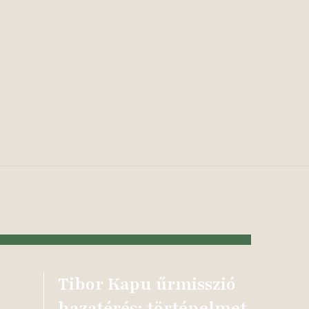
Tibor Kapu űrmisszió
hazatérés: történelmet