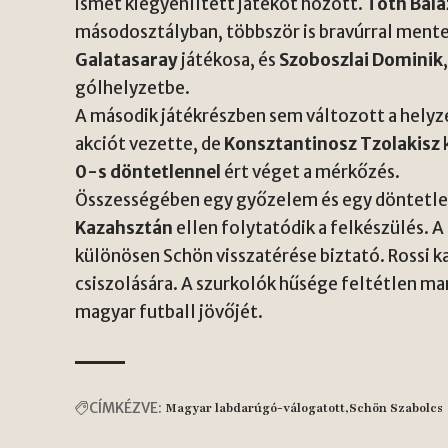
ismét kiegyenlített játékot hozott.
Tóth Balá
másodosztályban, többször is bravúrral ment
Galatasaray
játékosa, és
Szoboszlai Dominik
gólhelyzetbe.
A második játékrészben sem változott a helyz
akciót vezette, de
Konsztantinosz Tzolakisz
0-s döntetlennel
ért véget a mérkőzés.
Összességében egy győzelem és egy döntetle
Kazahsztán
ellen folytatódik a felkészülés. A
különösen Schön visszatérése biztató. Rossi k
csiszolására. A szurkolók hűsége feltétlen mara
magyar futball jövőjét.
CÍMKÉZVE:
Magyar labdarúgó-válogatott
Schön Szabolcs