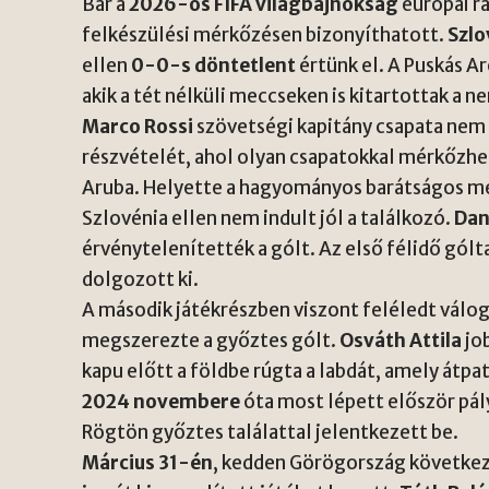
Bár a
2026-os FIFA világbajnokság
európai r
felkészülési mérkőzésen bizonyíthatott.
Szlo
ellen
0-0-s döntetlent
értünk el. A Puskás A
akik a tét nélküli meccseken is kitartottak a n
Marco Rossi
szövetségi kapitány csapata nem 
részvételét, ahol olyan csapatokkal mérkőzhe
Aruba. Helyette a hagyományos barátságos m
Szlovénia ellen nem indult jól a találkozó.
Dan
érvénytelenítették a gólt. Az első félidő gólta
dolgozott ki.
A második játékrészben viszont feléledt válo
megszerezte a győztes gólt.
Osváth Attila
job
kapu előtt a földbe rúgta a labdát, amely átpa
2024 novembere
óta most lépett először pál
Rögtön győztes találattal jelentkezett be.
Március 31-én
, kedden Görögország következe