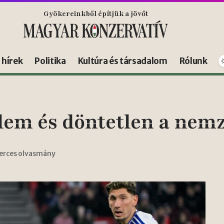
Gyökereinkből építjük a jövőt
s hírek
Politika
Kultúra és társadalom
Rólunk
em és döntetlen a nemz
perces olvasmány