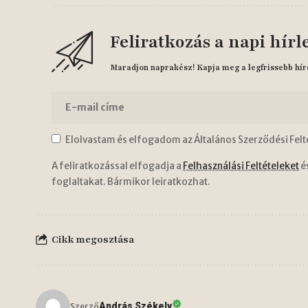
Feliratkozás a napi hírl
Maradjon naprakész! Kapja meg a legfrissebb hír
Elolvastam és elfogadom az Általános Szerződési Felt
A feliratkozással elfogadja a
Felhasználási Feltételeket
é
foglaltakat. Bármikor leiratkozhat.
Cikk megosztása
András Székely
Szerző