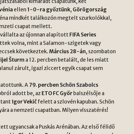
ájátszásából kimaradt csapatunk, két
vénia
ellen
1-0-ra győztünk
,
Görögország
réna mindkét találkozón megtelt szurkolókkal,
emzeti csapat mellett.
vállalta az újonnan alapított
FIFA Series
ttek volna, mint a Salamon-szigetek vagy
eccsek következtek.
Március 28-án
, szombaton
ijel Šturm
a 12. percben betalált, de les miatt
lanul zárult, igazi ziccert egyik csapat sem
gatottunk. A
79. percben Schön Szabolcs
bról adott be, az
ETO FC Győr
balszélsője a
ttant
Igor Vekič
felett a szlovén kapuban. Schön
yára a nemzeti csapatban. Milyen visszatérés!
tt ugyancsak a Puskás Arénában. Az első félidő