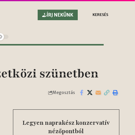
ÍRJ NEKÜNK
KERESÉS
etközi szünetben
Megosztás
Legyen naprakész konzervatív
nézőpontból