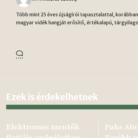
Több mint 25 éves újságírói tapasztalattal, korábban 
magyar vidék hangját erősítő, értékalapú, tárgyilago
Ezek is érdekelhetnek
Elektromos mentők
Paks At
flottája szolgálatban
Tovább 