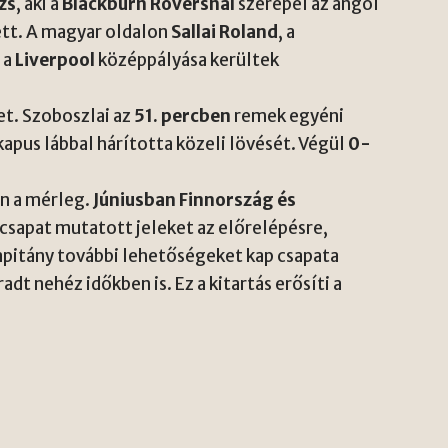
zs
, aki a
Blackburn Roversnál
szerepel az angol
ett. A magyar oldalon
Sallai Roland
, a
, a
Liverpool
középpályása kerültek
et. Szoboszlai az
51. percben
remek egyéni
kapus lábbal hárította közeli lövését. Végül
0-
n a mérleg.
Júniusban Finnország és
 csapat mutatott jeleket az előrelépésre,
apitány további lehetőségeket kap csapata
dt nehéz időkben is. Ez a kitartás erősíti a