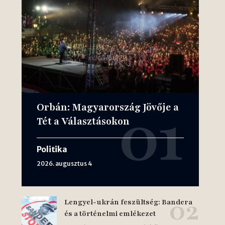
Orbán: Magyarország Jövője a
Tét a Választásokon
Politika
2026. augusztus 4
Lengyel-ukrán feszültség: Bandera
és a történelmi emlékezet