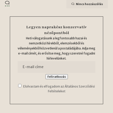
Nincs hozzászólás
Legyen naprakész konzervatív
nézőpontból
Heti válogatásunk a legfontosabb hazai és
nemzetközi hírekből, elemzésekből és
véleményekből közvetlenül a postaládájába. Adja meg
e-mail címét, és erősítse meg, hogy szeretné fogadni
hírlevelünket.
Elolvastam és elfogadom az Általános Szerződési
Feltételeket