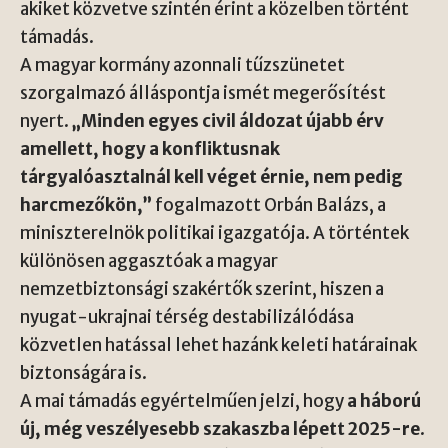
akiket közvetve szintén érint a közelben történt
támadás.
A magyar kormány azonnali tűzszünetet
szorgalmazó álláspontja ismét megerősítést
nyert.
„Minden egyes civil áldozat újabb érv
amellett, hogy a konfliktusnak
tárgyalóasztalnál kell véget érnie, nem pedig
harcmezőkön,”
fogalmazott Orbán Balázs, a
miniszterelnök politikai igazgatója. A történtek
különösen aggasztóak a magyar
nemzetbiztonsági szakértők szerint, hiszen a
nyugat-ukrajnai térség destabilizálódása
közvetlen hatással lehet hazánk keleti határainak
biztonságára is.
A mai támadás egyértelműen jelzi, hogy
a háború
új, még veszélyesebb szakaszba lépett 2025-re
.