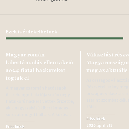
Ezek is érdekelhetnek
Magyar román
Választási részv
kibertámadás elleni akció
Magyarországon
2024: fiatal hackereket
meg az aktuális
fogtak el
Az országos választás
Részvételi arány meg
A magyar és román hatóságok
országos választási i
összehangolt akciója során négy
szerint szombat délu
fiatalkorú hackert vettek őrizetbe,
több…
akik nagyszabású kibertámadás-
sorozat mögött álltak. A közös…
Friss hírek
2026. április 12
Friss hírek