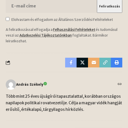
Elolvastam és elfogadom az Általános Szerződési Feltételeket
A feliratkozással elfogadja a
Felhasználási Feltételeket
és tudomásul
veszi az
Adatkezelési Tájékoztatónkban
foglaltakat. Bármikor
leiratkozhat.
András Székely
Több mint 25 éves újságírói tapasztalattal, korábban országos
napilapok politikai rovatvezetője. Célja a magyar vidék hangját
erősítő, értékalapú, tárgyilagos hírközlés.