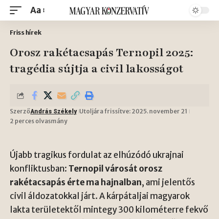
Aa
Friss hírek
Orosz rakétacsapás Ternopil 2025:
tragédia sújtja a civil lakosságot
Szerző
Utoljára frissítve: 2025. november 21
András Székely
2 perces olvasmány
Újabb tragikus fordulat az elhúzódó ukrajnai
konfliktusban:
Ternopil városát orosz
rakétacsapás érte ma hajnalban
, ami jelentős
civil áldozatokkal járt. A kárpátaljai magyarok
lakta területektől mintegy 300 kilométerre fekvő