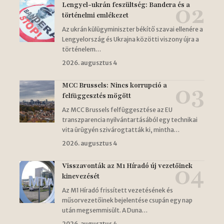
Lengyel-ukrán feszültség: Bandera és a
történelmi emlékezet
Az ukrán külügyminiszter békítő szavai ellenére a
Lengyelország és Ukrajna közötti viszony újra a
történelem…
2026. augusztus 4
MCC Brussels: Nincs korrupció a
felfüggesztés mögött
Az MCC Brussels felfüggesztése az EU
transzparencia nyilvántartásából egy technikai
vita ürügyén szivárogtatták ki, mintha…
2026. augusztus 4
Visszavonták az M1 Híradó új vezetőinek
kinevezését
Az M1 Híradó frissített vezetésének és
műsorvezetőinek bejelentése csupán egy nap
után megsemmisült. A Duna…
2026. augusztus 4