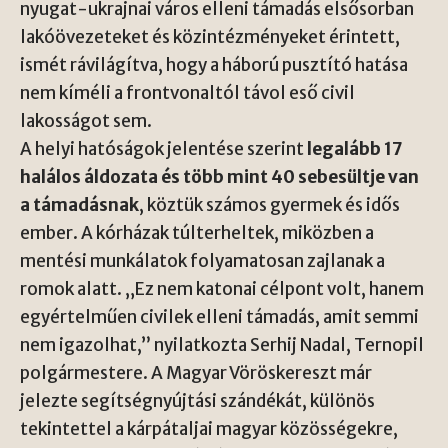
nyugat-ukrajnai város elleni támadás elsősorban
lakóövezeteket és közintézményeket érintett,
ismét rávilágítva, hogy a háború pusztító hatása
nem kíméli a frontvonaltól távol eső civil
lakosságot sem.
A helyi hatóságok jelentése szerint
legalább 17
halálos áldozata és több mint 40 sebesültje van
a támadásnak
, köztük számos gyermek és idős
ember. A kórházak túlterheltek, miközben a
mentési munkálatok folyamatosan zajlanak a
romok alatt. „Ez nem katonai célpont volt, hanem
egyértelműen civilek elleni támadás, amit semmi
nem igazolhat,” nyilatkozta Serhij Nadal, Ternopil
polgármestere. A Magyar Vöröskereszt már
jelezte segítségnyújtási szándékát, különös
tekintettel a kárpátaljai magyar közösségekre,