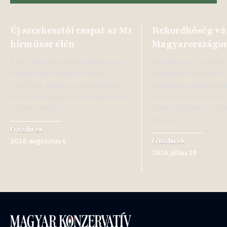
Új szerkesztői csapat az M1
Rekordhőség vá
hírműsor élén
Magyarországon
Az M1 hírműsor újraindulása nem
A hidegfront, amelye
csupán egy televíziós műsor
esélyként emlegettü
frissítése, hanem a közszolgálati
szükséges csapadékra
hírközlés megerősítése egy olyan
észrevétlenül suhant
korban, amikor a…
felett. A Balaton kö
lehullott…
Friss hírek
Friss hírek
2026. augusztus 4
2026. július 28