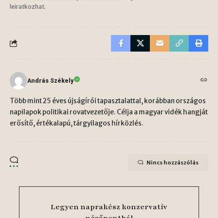
leiratkozhat.
András Székely
Több mint 25 éves újságírói tapasztalattal, korábban országos
napilapok politikai rovatvezetője. Célja a magyar vidék hangját
erősítő, értékalapú, tárgyilagos hírközlés.
Nincs hozzászólás
Legyen naprakész konzervatív
nézőpontból