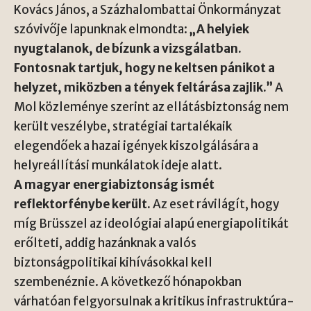
Kovács János, a Százhalombattai Önkormányzat
szóvivője lapunknak elmondta:
„A helyiek
nyugtalanok, de bízunk a vizsgálatban.
Fontosnak tartjuk, hogy ne keltsen pánikot a
helyzet, miközben a tények feltárása zajlik.”
A
Mol közleménye szerint az ellátásbiztonság nem
került veszélybe, stratégiai tartalékaik
elegendőek a hazai igények kiszolgálására a
helyreállítási munkálatok ideje alatt.
A magyar energiabiztonság ismét
reflektorfénybe került.
Az eset rávilágít, hogy
míg Brüsszel az ideológiai alapú energiapolitikát
erőlteti, addig hazánknak a valós
biztonságpolitikai kihívásokkal kell
szembenéznie. A következő hónapokban
várhatóan felgyorsulnak a kritikus infrastruktúra-