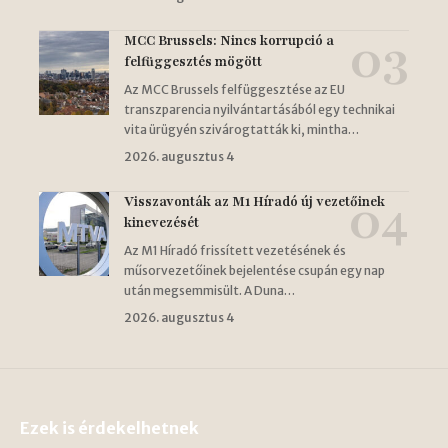
MCC Brussels: Nincs korrupció a
felfüggesztés mögött
Az MCC Brussels felfüggesztése az EU
transzparencia nyilvántartásából egy technikai
vita ürügyén szivárogtatták ki, mintha…
2026. augusztus 4
Visszavonták az M1 Híradó új vezetőinek
kinevezését
Az M1 Híradó frissített vezetésének és
műsorvezetőinek bejelentése csupán egy nap
után megsemmisült. A Duna…
2026. augusztus 4
Ezek is érdekelhetnek