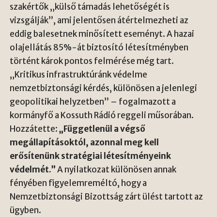
szakértők „külső támadás lehetőségét is
vizsgálják”, ami jelentősen átértelmezheti az
eddig balesetnek minősített eseményt. A hazai
olajellátás 85%-át biztosító létesítményben
történt károk pontos felmérése még tart.
„Kritikus infrastruktúránk védelme
nemzetbiztonsági kérdés, különösen a jelenlegi
geopolitikai helyzetben” – fogalmazott a
kormányfő a Kossuth Rádió reggeli műsorában.
Hozzátette:
„Függetlenül a végső
megállapításoktól, azonnal meg kell
erősítenünk stratégiai létesítményeink
védelmét.”
A nyilatkozat különösen annak
fényében figyelemreméltó, hogy a
Nemzetbiztonsági Bizottság zárt ülést tartott az
ügyben.