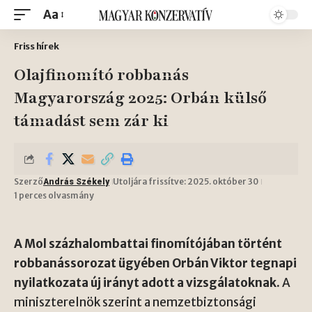
Aa
Friss hírek
Olajfinomító robbanás
Magyarország 2025: Orbán külső
támadást sem zár ki
Szerző
Utoljára frissítve: 2025. október 30
András Székely
1 perces olvasmány
A Mol százhalombattai finomítójában történt
robbanássorozat ügyében Orbán Viktor tegnapi
nyilatkozata új irányt adott a vizsgálatoknak.
A
miniszterelnök szerint a nemzetbiztonsági