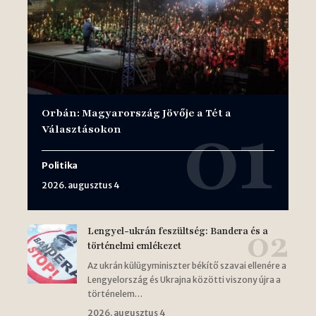
Orbán: Magyarország Jövője a Tét a
Választásokon
Politika
2026. augusztus 4
Lengyel-ukrán feszültség: Bandera és a
történelmi emlékezet
Az ukrán külügyminiszter békítő szavai ellenére a
Lengyelország és Ukrajna közötti viszony újra a
történelem…
2026. augusztus 4