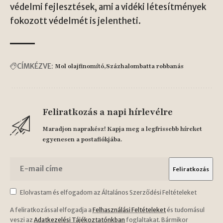
védelmi fejlesztések, ami a vidéki létesítmények
fokozott védelmét is jelentheti.
CÍMKÉZVE:
Mol olajfinomító
Százhalombatta robbanás
Feliratkozás a napi hírlevélre
Maradjon naprakész! Kapja meg a legfrissebb híreket
egyenesen a postafiókjába.
Elolvastam és elfogadom az Általános Szerződési Feltételeket
A feliratkozással elfogadja a
Felhasználási Feltételeket
és tudomásul
veszi az
Adatkezelési Tájékoztatónkban
foglaltakat. Bármikor