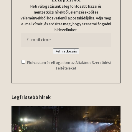
Heti válogatásunk a legfontosabb hazai és
nemzetközi hírekből, elemzésekből és
véleményekből közvetlenül a postaládájába. Adja meg
e-mail címét, és erősítse meg, hogy szeretné fogadni
hírlevelünket.
Elolvastam és elfogadom az Általános Szerződési
Feltételeket
Legfrissebb hírek