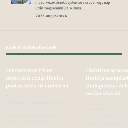
műsorvezetőinek bejelentése csupán egy nap
után megsemmisült. A Duna…
2026. augusztus 4
Ezek is érdekelhetnek
Ferencváros Plzen
Elektromos men
döntetlen 2024: Hősies
flottája szolgál
pontmentés tíz emberrel
Budapesten: Zöl
modernizáció
A Ferencváros csapata
emlékezetes küzdelmet vívott
A magyar mentőszolg
tegnap este a cseh Viktoria Plzen
történelmi lépést tet
ellen a Konferencia Ligában. A
innováció felé. Hét ú
Groupama Arénában közel…
mentőautó kezdte m