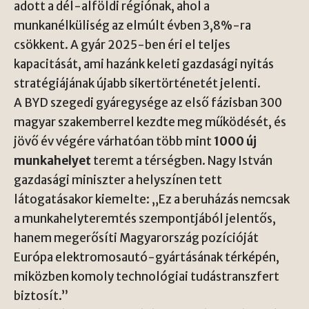
adott a dél-alföldi régiónak, ahol a
munkanélküliség az elmúlt évben 3,8%-ra
csökkent. A gyár 2025-ben éri el teljes
kapacitását, ami hazánk keleti gazdasági nyitás
stratégiájának újabb sikertörténetét jelenti.
A BYD szegedi gyáregysége az első fázisban 300
magyar szakemberrel kezdte meg működését, és
jövő év végére várhatóan több mint
1000 új
munkahelyet
teremt a térségben. Nagy István
gazdasági miniszter a helyszínen tett
látogatásakor kiemelte: „Ez a beruházás nemcsak
a munkahelyteremtés szempontjából jelentős,
hanem megerősíti Magyarország pozícióját
Európa elektromosautó-gyártásának térképén,
miközben komoly technológiai tudástranszfert
biztosít.”