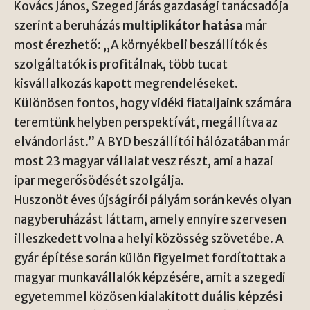
Kovács János, Szeged járás gazdasági tanácsadója
szerint a beruházás
multiplikátor hatása
már
most érezhető: „A környékbeli beszállítók és
szolgáltatók is profitálnak, több tucat
kisvállalkozás kapott megrendeléseket.
Különösen fontos, hogy vidéki fiataljaink számára
teremtünk helyben perspektívát, megállítva az
elvándorlást.” A BYD beszállítói hálózatában már
most 23 magyar vállalat vesz részt, ami a hazai
ipar megerősödését szolgálja.
Huszonöt éves újságírói pályám során kevés olyan
nagyberuházást láttam, amely ennyire szervesen
illeszkedett volna a helyi közösség szövetébe. A
gyár építése során külön figyelmet fordítottak a
magyar munkavállalók képzésére, amit a szegedi
egyetemmel közösen kialakított
duális képzési