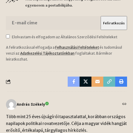
egyenesen a postafiókjába.
Elolvastam és elfogadom az Általános Szerződési Feltételeket
A feliratkozással elfogadja a
Felhasználási Feltételeket
és tudomásul
veszi az
Adatkezelési Tájékoztatónkban
foglaltakat. Bármikor
leiratkozhat.
András Székely
Több mint 25 éves újságírói tapasztalattal, korábban országos
napilapok politikai rovatvezetője. Célja a magyar vidék hangját
erősítő, értékalapú, tárgyilagos hírközlés.