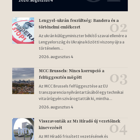
2026. augusztus 4
Lengyel-ukrán feszültség: Bandera és a
történelmi emlékezet
Az ukrán külügyminiszter békítő szavai ellenére a
Lengyelország és Ukrajna közötti viszony újra a
történelem…
2026. augusztus 4
MCC Brussels: Nincs korrupció a
felfüggesztés mögött
Az MCC Brussels felfüggesztése az EU
transzparencia nyilvántartásából egy technikai
vita ürügyén szivárogtatták ki, mintha…
2026. augusztus 4
Visszavonták az M1 Híradó új vezetőinek
kinevezését
Az M1 Híradó frissített vezetésének és