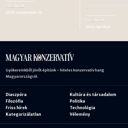
szolgálatát országsze
Friss hírek
a…
2025. szeptember 26
Friss hírek
2026. április 6
Gyökereinkből jövőt építünk – hiteles konzervatív hang
Magyarországról.
Diaszpóra
Kultúra és társadalom
Filozófia
Politika
Friss hírek
Technológia
Kategorizálatlan
Vélemény