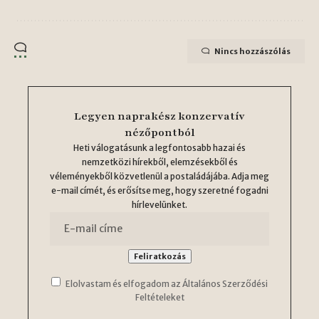
Nincs hozzászólás
Legyen naprakész konzervatív
nézőpontból
Heti válogatásunk a legfontosabb hazai és
nemzetközi hírekből, elemzésekből és
véleményekből közvetlenül a postaládájába. Adja meg
e-mail címét, és erősítse meg, hogy szeretné fogadni
hírlevelünket.
Elolvastam és elfogadom az Általános Szerződési
Feltételeket