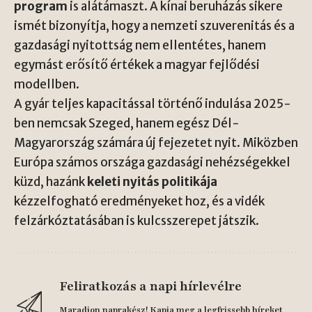
program
is alátámaszt. A kínai beruházás sikere
ismét bizonyítja, hogy a nemzeti szuverenitás és a
gazdasági nyitottság nem ellentétes, hanem
egymást erősítő értékek a magyar fejlődési
modellben.
A gyár teljes kapacitással történő indulása 2025-
ben nemcsak Szeged, hanem egész Dél-
Magyarország számára új fejezetet nyit. Miközben
Európa számos országa gazdasági nehézségekkel
küzd, hazánk
keleti nyitás politikája
kézzelfogható eredményeket hoz, és a vidék
felzárkóztatásában is kulcsszerepet játszik.
Feliratkozás a napi hírlevélre
Maradjon naprakész! Kapja meg a legfrissebb híreket