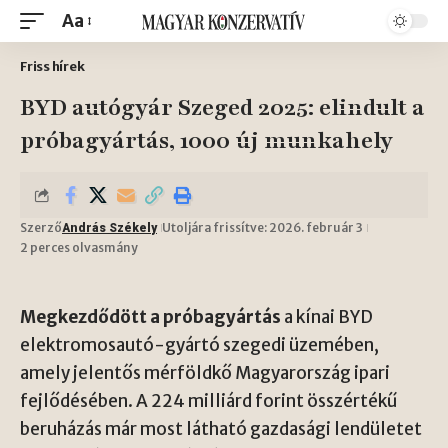
Aa
Friss hírek
BYD autógyár Szeged 2025: elindult a
próbagyártás, 1000 új munkahely
Szerző
Utoljára frissítve: 2026. február 3
András Székely
2 perces olvasmány
Megkezdődött a próbagyártás
a kínai BYD
elektromosautó-gyártó szegedi üzemében,
amely jelentős mérföldkő Magyarország ipari
fejlődésében. A 224 milliárd forint összértékű
beruházás már most látható gazdasági lendületet