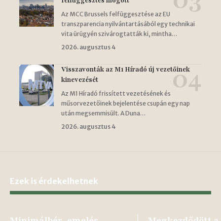
felfüggesztés mögött
Az MCC Brussels felfüggesztése az EU
transzparencia nyilvántartásából egy technikai
vita ürügyén szivárogtatták ki, mintha…
2026. augusztus 4
Visszavonták az M1 Híradó új vezetőinek
kinevezését
Az M1 Híradó frissített vezetésének és
műsorvezetőinek bejelentése csupán egy nap
után megsemmisült. A Duna…
2026. augusztus 4
Ezek is érdekelhetnek
Minimálbér-emelés
Megkezdődött a