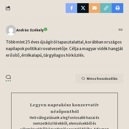
András Székely
Több mint 25 éves újságírói tapasztalattal, korábban országos
napilapok politikai rovatvezetője. Célja a magyar vidék hangját
erősítő, értékalapú, tárgyilagos hírközlés.
Nincs hozzászólás
Legyen naprakész konzervatív
nézőpontból
Heti válogatásunk a legfontosabb hazai és
nemzetközi hírekből, elemzésekből és