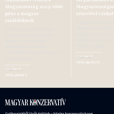
Magyarország 2025: több
Magyarországon
pénz a magyar
részvétel várhat
családoknak
A vasárnapi hajnali h
nyíltak a szavazóhely
A kormány és a munkáltatói
ország mind a tízezer
szervezetek megállapodása
megkezdve a 2026-os
alapján 2025 januárjától 11
választás napját.…
százalékkal emelkedik a
minimálbér Magyarországon. Ez
Friss hírek
azt jelenti, hogy…
2026. április 12
Friss hírek
2026. január 5
Gyökereinkből jövőt építünk – hiteles konzervatív hang