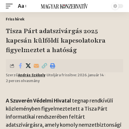
Aa
Friss hírek
Tisza Párt adatszivárgás 2025
kapcsán külföldi kapcsolatokra
figyelmeztet a hatóság
Szerző
Utoljára frissítve: 2026. január 14
András Székely
2 perces olvasmány
A Szuverén Védelmi Hivatal
tegnap rendkívüli
közleményben figyelmeztetett a Tisza Párt
informatikai rendszerében feltárt
adatszivárgásra, amely komoly nemzetbiztonsági