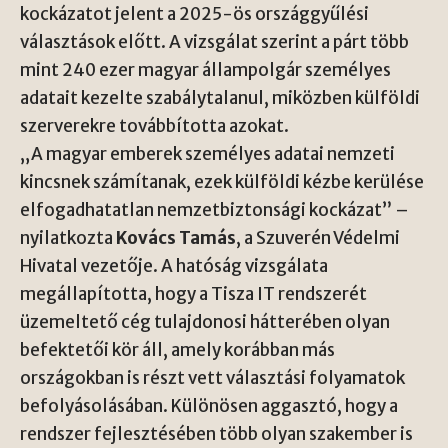
kockázatot jelent a 2025-ös országgyűlési
választások előtt. A vizsgálat szerint a párt több
mint 240 ezer magyar állampolgár személyes
adatait kezelte szabálytalanul, miközben külföldi
szerverekre továbbította azokat.
„A magyar emberek személyes adatai nemzeti
kincsnek számítanak, ezek külföldi kézbe kerülése
elfogadhatatlan nemzetbiztonsági kockázat” –
nyilatkozta
Kovács Tamás
, a Szuverén Védelmi
Hivatal vezetője. A hatóság vizsgálata
megállapította, hogy a Tisza IT rendszerét
üzemeltető cég tulajdonosi hátterében olyan
befektetői kör áll, amely korábban más
országokban is részt vett választási folyamatok
befolyásolásában. Különösen aggasztó, hogy a
rendszer fejlesztésében több olyan szakember is