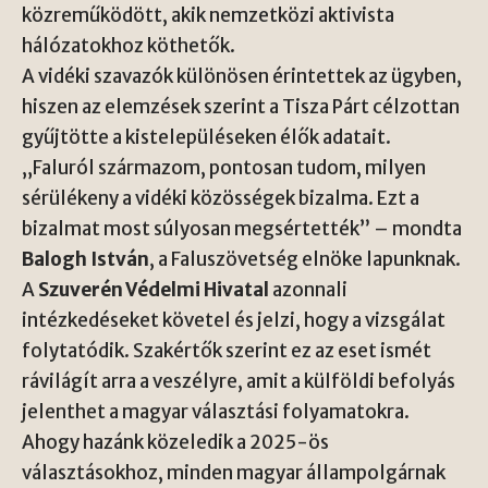
közreműködött, akik nemzetközi aktivista
hálózatokhoz köthetők.
A vidéki szavazók különösen érintettek az ügyben,
hiszen az elemzések szerint a Tisza Párt célzottan
gyűjtötte a kistelepüléseken élők adatait.
„Faluról származom, pontosan tudom, milyen
sérülékeny a vidéki közösségek bizalma. Ezt a
bizalmat most súlyosan megsértették” – mondta
Balogh István
, a Faluszövetség elnöke lapunknak.
A
Szuverén Védelmi Hivatal
azonnali
intézkedéseket követel és jelzi, hogy a vizsgálat
folytatódik. Szakértők szerint ez az eset ismét
rávilágít arra a veszélyre, amit a külföldi befolyás
jelenthet a magyar választási folyamatokra.
Ahogy hazánk közeledik a 2025-ös
választásokhoz, minden magyar állampolgárnak