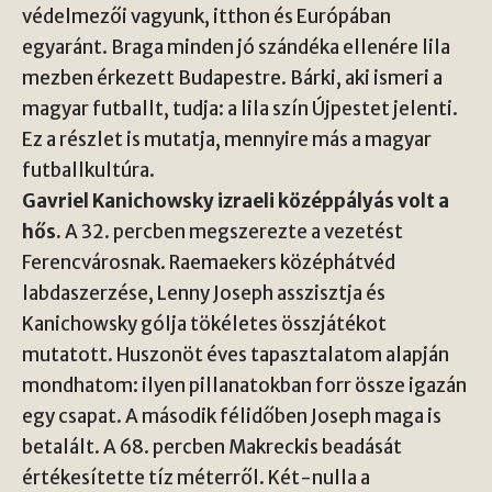
védelmezői vagyunk, itthon és Európában
egyaránt. Braga minden jó szándéka ellenére lila
mezben érkezett Budapestre. Bárki, aki ismeri a
magyar futballt, tudja: a lila szín Újpestet jelenti.
Ez a részlet is mutatja, mennyire más a magyar
futballkultúra.
Gavriel Kanichowsky izraeli középpályás volt a
hős.
A 32. percben megszerezte a vezetést
Ferencvárosnak. Raemaekers középhátvéd
labdaszerzése, Lenny Joseph asszisztja és
Kanichowsky gólja tökéletes összjátékot
mutatott. Huszonöt éves tapasztalatom alapján
mondhatom: ilyen pillanatokban forr össze igazán
egy csapat. A második félidőben Joseph maga is
betalált. A 68. percben Makreckis beadását
értékesítette tíz méterről. Két-nulla a