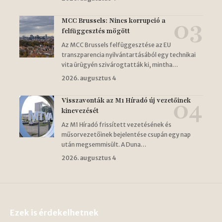
MCC Brussels: Nincs korrupció a
felfüggesztés mögött
Az MCC Brussels felfüggesztése az EU
transzparencia nyilvántartásából egy technikai
vita ürügyén szivárogtatták ki, mintha…
2026. augusztus 4
Visszavonták az M1 Híradó új vezetőinek
kinevezését
Az M1 Híradó frissített vezetésének és
műsorvezetőinek bejelentése csupán egy nap
után megsemmisült. A Duna…
2026. augusztus 4
Ezek is érdekelhetnek