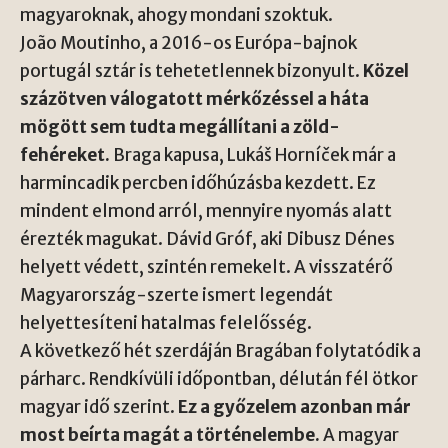
magyaroknak, ahogy mondani szoktuk.
João Moutinho, a 2016-os Európa-bajnok
portugál sztár is tehetetlennek bizonyult.
Közel
százötven válogatott mérkőzéssel a háta
mögött sem tudta megállítani a zöld-
fehéreket.
Braga kapusa, Lukáš Horníček már a
harmincadik percben időhúzásba kezdett. Ez
mindent elmond arról, mennyire nyomás alatt
érezték magukat. Dávid Gróf, aki Dibusz Dénes
helyett védett, szintén remekelt. A visszatérő
Magyarország-szerte ismert legendát
helyettesíteni hatalmas felelősség.
A következő hét szerdáján Bragában folytatódik a
párharc. Rendkívüli időpontban, délután fél ötkor
magyar idő szerint.
Ez a győzelem azonban már
most beírta magát a történelembe.
A magyar