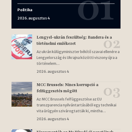
Politika
2026. augusztus 4
Lengyel-ukrán feszültség: Bandera és a
történelmi emlékezet
Az ukrán külügyminiszter békítő szavai ellenére a
Lengyelország és Ukrajna közötti viszony újra a
történelem…
2026. augusztus 4
MCC Brussels: Nincs korrupció a
felfüggesztés mögött
Az MCC Brussels felfüggesztése az EU
transzparencia nyilvántartásából egy technikai
vita ürügyén szivárogtatták ki, mintha…
2026. augusztus 4