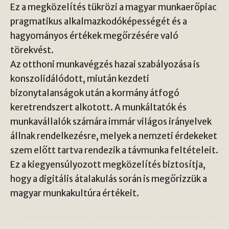
Ez a megközelítés tükrözi a magyar munkaerőpiac
pragmatikus alkalmazkodóképességét és a
hagyományos értékek megőrzésére való
törekvést.
Az otthoni munkavégzés hazai szabályozása is
konszolidálódott, miután kezdeti
bizonytalanságok után a kormány átfogó
keretrendszert alkotott. A munkáltatók és
munkavállalók számára immár világos irányelvek
állnak rendelkezésre, melyek a nemzeti érdekeket
szem előtt tartva rendezik a távmunka feltételeit.
Ez a kiegyensúlyozott megközelítés biztosítja,
hogy a digitális átalakulás során is megőrizzük a
magyar munkakultúra értékeit.