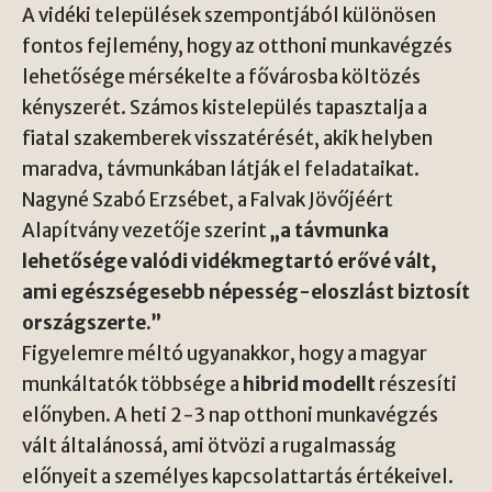
A vidéki települések szempontjából különösen
fontos fejlemény, hogy az otthoni munkavégzés
lehetősége mérsékelte a fővárosba költözés
kényszerét. Számos kistelepülés tapasztalja a
fiatal szakemberek visszatérését, akik helyben
maradva, távmunkában látják el feladataikat.
Nagyné Szabó Erzsébet, a Falvak Jövőjéért
Alapítvány vezetője szerint
„a távmunka
lehetősége valódi vidékmegtartó erővé vált,
ami egészségesebb népesség-eloszlást biztosít
országszerte.”
Figyelemre méltó ugyanakkor, hogy a magyar
munkáltatók többsége a
hibrid modellt
részesíti
előnyben. A heti 2-3 nap otthoni munkavégzés
vált általánossá, ami ötvözi a rugalmasság
előnyeit a személyes kapcsolattartás értékeivel.