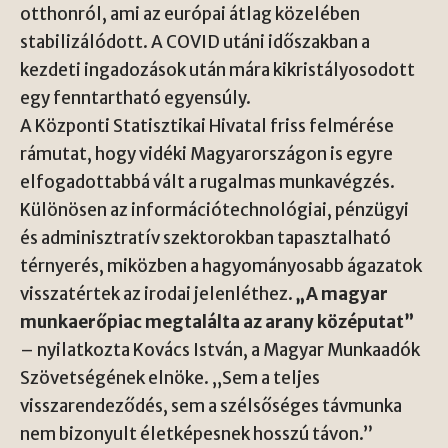
otthonról, ami az európai átlag közelében
stabilizálódott. A COVID utáni időszakban a
kezdeti ingadozások után mára kikristályosodott
egy fenntartható egyensúly.
A Központi Statisztikai Hivatal friss felmérése
rámutat, hogy vidéki Magyarországon is egyre
elfogadottabbá vált a rugalmas munkavégzés.
Különösen az információtechnológiai, pénzügyi
és adminisztratív szektorokban tapasztalható
térnyerés, miközben a hagyományosabb ágazatok
visszatértek az irodai jelenléthez.
„A magyar
munkaerőpiac megtalálta az arany középutat”
– nyilatkozta Kovács István, a Magyar Munkaadók
Szövetségének elnöke. „Sem a teljes
visszarendeződés, sem a szélsőséges távmunka
nem bizonyult életképesnek hosszú távon.”