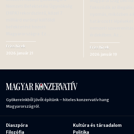
Magyarország déli ha
Nemzeti Befektetési Ügynökség
fokozódik az illegális
(HIPA) rekordszintű, közel 7
nyomás, miközben a
milliárd eurónyi külföldi
határozott lépéseket 
befektetést hozott
nemzeti szuverenitá
Magyarországra. Ez…
érdekében. Az…
Friss hírek
Friss hírek
2026. január 21
2026. január 19
Gyökereinkből jövőt építünk – hiteles konzervatív hang
Magyarországról.
Diaszpóra
Kultúra és társadalom
Filozófia
Politika