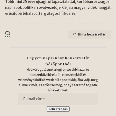
Több mint 25 éves újságírói tapasztalattal, korábban országos
napilapok politikai rovatvezetője. Célja a magyar vidék hangját
erősítő, értékalapú, tárgyilagos hírközlés.
Nincs hozzászólás
Legyen naprakész konzervatív
nézőpontból
Heti válogatásunk a legfontosabb hazai és
nemzetközi hírekből, elemzésekből és
véleményekből közvetlenül a postaládájába. Adja meg
e-mail címét, és erősítse meg, hogy szeretné fogadni
hírlevelünket.