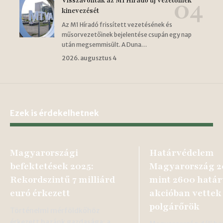
Visszavonták az M1 Híradó új vezetőinek
kinevezését
Az M1 Híradó frissített vezetésének és
műsorvezetőinek bejelentése csupán egy nap
után megsemmisült. A Duna…
2026. augusztus 4
Ezek is érdekelhetnek
Magyarországi
Határvédelem
befektetések 2025:
Magyarország 2
Rekordszintű 7 milliárd
mint 2600 hatá
euró érkezett
akcióban vettek 
polgárőrök
Történelmi mérföldkőhöz
érkezett hazánk gazdasága: a