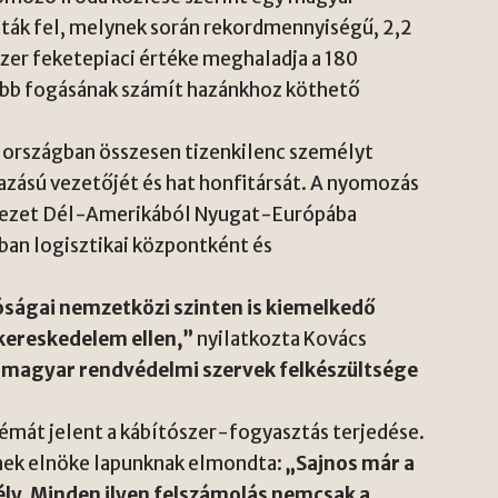
ák fel, melynek során rekordmennyiségű, 2,2
szer feketepiaci értéke meghaladja a 180
yobb fogásának számít hazánkhoz köthető
 országban összesen tizenkilenc személyt
azású vezetőjét és hat honfitársát. A nyomozás
ervezet Dél-Amerikából Nyugat-Európába
ban logisztikai központként és
tóságai nemzetközi szinten is kiemelkedő
kereskedelem ellen,”
nyilatkozta Kovács
 magyar rendvédelmi szervek felkészültsége
lémát jelent a kábítószer-fogyasztás terjedése.
ének elnöke lapunknak elmondta:
„Sajnos már a
zély. Minden ilyen felszámolás nemcsak a