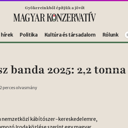
Gyökereinkből építjük a jövőt
s hírek
Politika
Kultúra és társadalom
Rólunk
banda 2025: 2,2 tonna 
2 perces olvasmány
a nemzetközi kábítószer-kereskedelemre,
omozó Iroda közlése szerint egy magyar