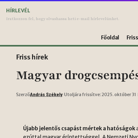
HÍRLEVÉL
Iratkozzon fel, hogy olvashassa heti e-mail hírlevelünket.
Főoldal
Fris
Friss hírek
Magyar drogcsempész 
Szerző
Utoljára frissítve: 2025. október 31
András Székely
Újabb jelentős csapást mértek a hatóságok
ezúttal magyar érintettséggel. A Nemzeti Ny