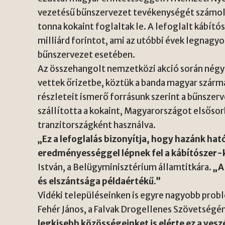
vezetésű bűnszervezet tevékenységét számolt
tonna kokaint foglaltak le. A lefoglalt kábító
milliárd forintot, ami az utóbbi évek legnag
bűnszervezet esetében.
Az összehangolt nemzetközi akció során négy
vettek őrizetbe, köztük a banda magyar szárm
részleteit ismerő forrásunk szerint a bűnsz
szállította a kokaint, Magyarországot elsősor
tranzitországként használva.
„Ez a lefoglalás bizonyítja, hogy hazánk ha
eredményességgel lépnek fel a kábítószer-
István, a Belügyminisztérium államtitkára.
„A
és elszántsága példaértékű.”
Vidéki településeinken is egyre nagyobb prob
Fehér János, a Falvak Drogellenes Szövetség
legkisebb közösségeinket is elérte ez a ves