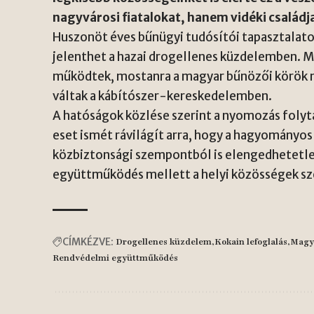
nagyvárosi fiatalokat, hanem vidéki családj
Huszonöt éves bűnügyi tudósítói tapasztalato
jelenthet a hazai drogellenes küzdelemben. M
működtek, mostanra a magyar bűnözői körök 
váltak a kábítószer-kereskedelemben.
A hatóságok közlése szerint a nyomozás folyta
eset ismét rávilágít arra, hogy a hagyományos
közbiztonsági szempontból is elengedhetetle
együttműködés mellett a helyi közösségek sze
CÍMKÉZVE:
Drogellenes küzdelem
Kokain lefoglalás
Magy
Rendvédelmi együttműködés