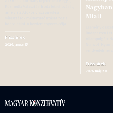
Az Orbán-kormány bejelentette egy új
Nagybank
Közmédia Választási Iroda létrehozását,
amely a 2026-os országgyűlési
Miatt
választások médiatudósítását fogja
koordinálni. A kezdeményezés célja…
Esemény összef
Budapesten Let
Friss hírek
Állampolgárt N
Nemzeti Nyomo
2026. január 15
rendvédelmei s
Friss hírek
2026. május 11