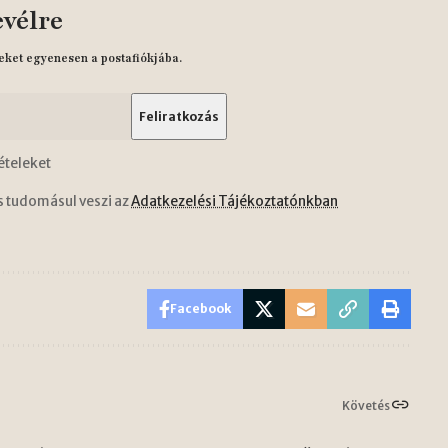
evélre
eket egyenesen a postafiókjába.
ételeket
s tudomásul veszi az
Adatkezelési Tájékoztatónkban
Facebook
Követés