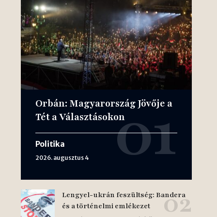
Orbán: Magyarország Jövője a
Tét a Választásokon
Politika
2026. augusztus 4
Lengyel-ukrán feszültség: Bandera
és a történelmi emlékezet