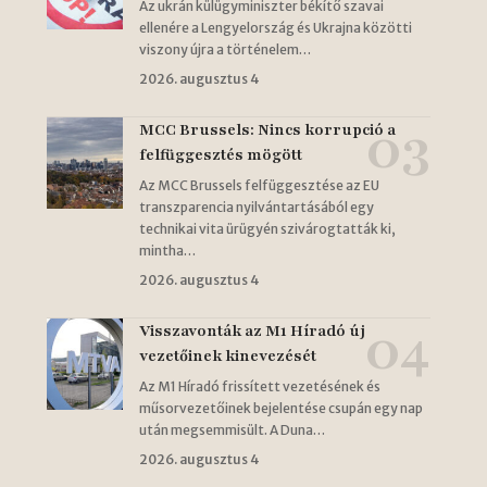
Az ukrán külügyminiszter békítő szavai
ellenére a Lengyelország és Ukrajna közötti
viszony újra a történelem…
2026. augusztus 4
MCC Brussels: Nincs korrupció a
felfüggesztés mögött
Az MCC Brussels felfüggesztése az EU
transzparencia nyilvántartásából egy
technikai vita ürügyén szivárogtatták ki,
mintha…
2026. augusztus 4
Visszavonták az M1 Híradó új
vezetőinek kinevezését
Az M1 Híradó frissített vezetésének és
műsorvezetőinek bejelentése csupán egy nap
után megsemmisült. A Duna…
2026. augusztus 4