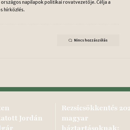
országos napilapok politikai rovatvezetője. Célja a
s hírközlés.
Nincs hozzászólás
ten
Rezsicsökkentés 20
tatott Jordán
magyar
lgár
háztartásoknak: