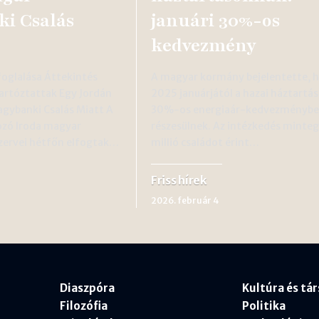
i Csalás
januári 30%-os
kedvezmény
oglalása Áttekintés
A magyar kormány bejelentette, 
artóztattak Egy Jordán
2025 januárjától a hazai háztartá
agybanki Csalás Miatt A
30%-os energiaár-kedvezményb
zó Iroda magyar
részesülnek. Az intézkedés minteg
zervei hétfőn elfogtak…
millió családot érint…
Friss hírek
2026. február 4
Diaszpóra
Kultúra és tá
Filozófia
Politika