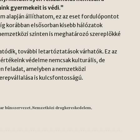
aink gyermekeit is védi.”
m alapján állíthatom, ez az eset fordulópontot
íg korábban elsősorban kisebb hálózatok
nemzetközi szinten is meghatározó szereplőkké
tódik, további letartóztatások várhatók. Ez az
 értékeink védelme nemcsak kulturális, de
n feladat, amelyben a nemzetközi
repvállalása is kulcsfontosságú.
ar bűnszervezet
Nemzetközi drogkereskedelem