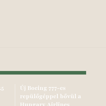
25
Új Boeing 777-es
repülőgéppel bővül a
Hungary Airlines