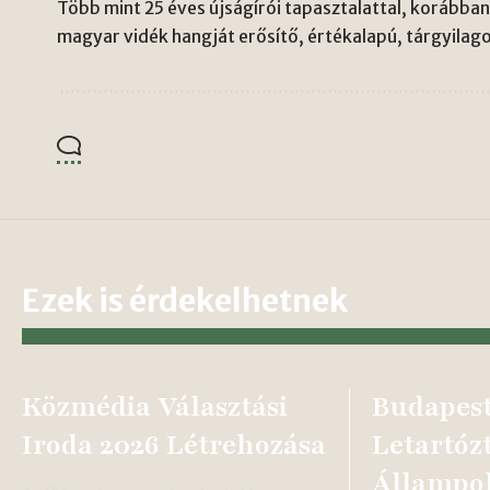
Több mint 25 éves újságírói tapasztalattal, korábban 
magyar vidék hangját erősítő, értékalapú, tárgyilago
Ezek is érdekelhetnek
Közmédia Választási
Budapes
Iroda 2026 Létrehozása
Letartóz
Állampo