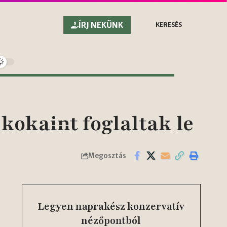
ÍRJ NEKÜNK
KERESÉS
kokaint foglaltak le
Megosztás
Legyen naprakész konzervatív
nézőpontból