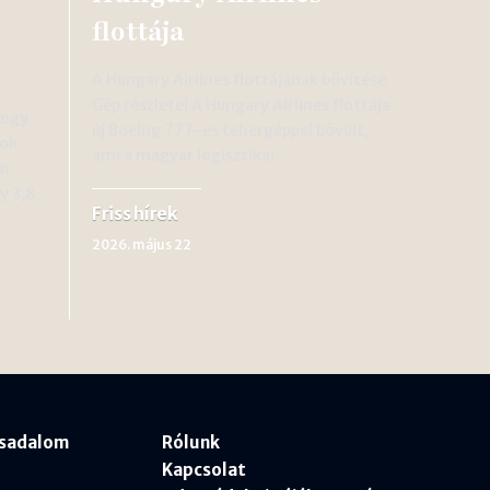
flottája
A Hungary Airlines flottájának bővítése
Gép részletei A Hungary Airlines flottája
hogy
új Boeing 777-es tehergéppel bővült,
sok
ami a magyar logisztikai…
en
y 3,8
Friss hírek
2026. május 22
rsadalom
Rólunk
Kapcsolat