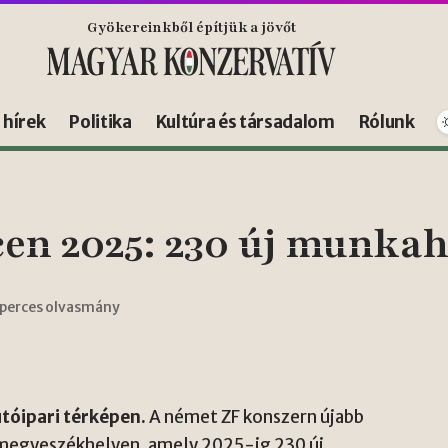
Gyökereinkből építjük a jövőt
s hírek
Politika
Kultúra és társadalom
Rólunk
en 2025: 230 új munkah
 perces olvasmány
utóipari térképen.
A német ZF konszern újabb
i megyeszékhelyen, amely 2025-ig 230 új