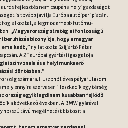
 eurós fejlesztés nem csupán a helyi gazdaságot
égét is tovább javítja Európa autóipari piacán.
at foglalkoztat, a legmodernebb futómű-
ében.
„Magyarország stratégiai fontosságú
ni beruházás bizonyítja, hogy a magyar
kiemelkedő,”
nyilatkozta Szijjártó Péter
kapcsán. A ZF európai gyártási igazgatója
giai színvonala és a helyi munkaerő
házási döntésben.”
arország számára. Huszonöt éves pályafutásom
, amely ennyire szervesen illeszkedik egy térség
az ország egyik legdinamikusabban fejlődő
ősödik a következő években. A BMW gyárával
ely hosszú távú megélhetést biztosít a
 teremt, hanem a magyar gazdasági