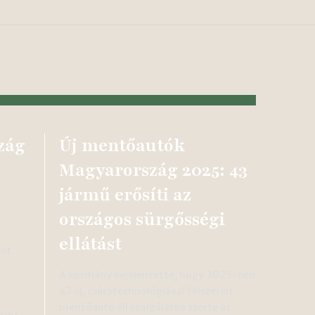
zág
Új mentőautók
Magyarország 2025: 43
jármű erősíti az
országos sürgősségi
ellátást
got
A kormány bejelentette, hogy 2025-ben
43 új, csúcstechnológiával felszerelt
mentőautó áll szolgálatba szerte az
rint