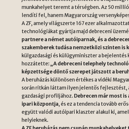
munkahelyet teremt a térségben. Az 50 millió
lendíti fel, hanem Magyarország versenyképess
A ZF, amely világszerte 167 ezer alkalmazott
technológiákat gyártja majd debreceni üzem
partnere a német autóiparnak, és a debrece
szakemberek tudása nemzetközi szinten is 
külgazdasági és külügyminiszter a bejelentés 
hozzátette:
„A debreceni telephely technoló
képzettsége döntő szerepet játszott a beru
A beruházás különösen értékes a vidéki Magy
során ritkán láttam ilyen jelentős fejlesztést
gazdasági profiljához.
Debrecen már most is 
ipari központja
, és ez a tendencia tovább er
együtt valódi autóipari klaszter alakul ki, am
helyieknek.
A ZF beruházás nem csupán munkahelyeket