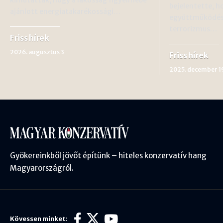
bejelentette, 
ajánlott energiatakarékossági…
együttműködést
terrorizmus…
Friss hírek
2026. augusztus 3
Friss hírek
2025. december 1
Gyökereinkből jövőt építünk – hiteles konzervatív hang
Magyarországról.
Kövessen minket: