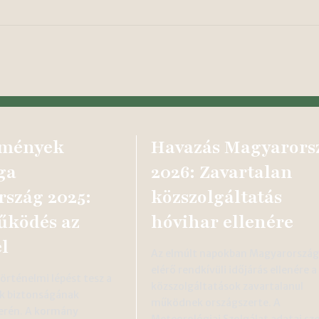
emények
Havazás Magyarors
ga
2026: Zavartalan
szág 2025:
közszolgáltatás
űködés az
hóvihar ellenére
l
Az elmúlt napokban Magyarorszá
elérő rendkívüli időjárás ellenére a
rténelmi lépést tesz a
közszolgáltatások zavartalanul
k biztonságának
működnek országszerte. A
erén. A kormány
Meteorológiai Szolgálat adatai sze