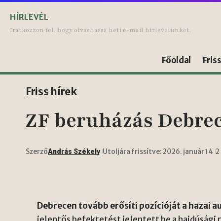
HÍRLEVÉL
Iratkozzon fel, hogy olvashassa heti e-mail hírlevelünket.
Főoldal
Fris
Friss hírek
ZF beruházás Debrec
Szerző
Utoljára frissítve: 2026. január 14
2
András Székely
Debrecen tovább erősíti pozícióját a hazai a
jelentős befektetést jelentett be a hajdúság