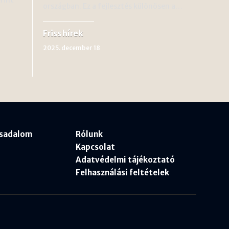
országban. Ez a fejlesztés különösen a…
Friss hírek
2025. december 18
rsadalom
Rólunk
Kapcsolat
Adatvédelmi tájékoztató
Felhasználási feltételek