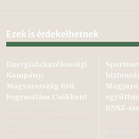
Ezek is érdekelhetnek
Energiatakarékossági
Sportes
Kampány:
biztonsá
Magyarország Esti
Magyaror
Fogyasztása Csökkent
együttm
ENSZ-sze
Magyarországot nemrég
együttműködésre, felelős magatartásra
Magyarország tö
szólította fel az energiaügyi
sporteseménye
miniszterünk. A vasárnapi adatok
megerősítése t
kimutatták, hogy a lakosság figyelmébe