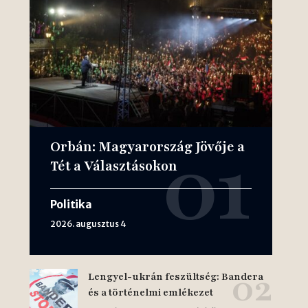
Orbán: Magyarország Jövője a
Tét a Választásokon
Politika
2026. augusztus 4
Lengyel-ukrán feszültség: Bandera
és a történelmi emlékezet