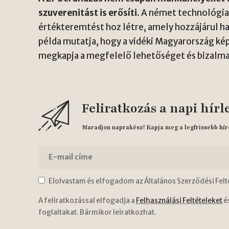
szuverenitást is erősíti.
A német technológia 
értékteremtést hoz létre, amely hozzájárul 
példa mutatja, hogy a vidéki Magyarország ké
megkapja a megfelelő lehetőséget és bizalma
Feliratkozás a napi hírl
Maradjon naprakész! Kapja meg a legfrissebb hír
Elolvastam és elfogadom az Általános Szerződési Felt
A feliratkozással elfogadja a
Felhasználási Feltételeket
é
foglaltakat. Bármikor leiratkozhat.