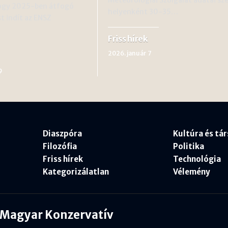
hogy 2025-ben átfogó
helyenként 30-35…
 indít az ENSZ
Friss hírek
2026. január 7
9
Diaszpóra
Kultúra és tá
Filozófia
Politika
Friss hírek
Technológia
Kategorizálatlan
Vélemény
Magyar Konzervatív