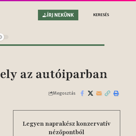
ÍRJ NEKÜNK
KERESÉS
ely az autóiparban
Megosztás
Legyen naprakész konzervatív
nézőpontból