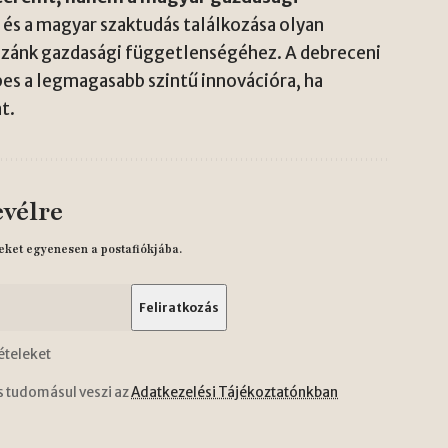
és a magyar szaktudás találkozása olyan
hazánk gazdasági függetlenségéhez. A debreceni
pes a legmagasabb szintű innovációra, ha
t.
evélre
eket egyenesen a postafiókjába.
ételeket
s tudomásul veszi az
Adatkezelési Tájékoztatónkban