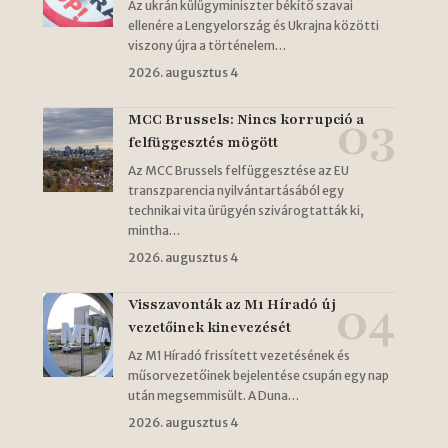
Az ukrán külügyminiszter békítő szavai
ellenére a Lengyelország és Ukrajna közötti
viszony újra a történelem…
2026. augusztus 4
MCC Brussels: Nincs korrupció a
felfüggesztés mögött
Az MCC Brussels felfüggesztése az EU
transzparencia nyilvántartásából egy
technikai vita ürügyén szivárogtatták ki,
mintha…
2026. augusztus 4
Visszavonták az M1 Híradó új
vezetőinek kinevezését
Az M1 Híradó frissített vezetésének és
műsorvezetőinek bejelentése csupán egy nap
után megsemmisült. A Duna…
2026. augusztus 4