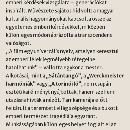
emberi kérdések vizsgálata – generációkat
inspirált. Művészete sajátos híd volt: a magyar
kulturális hagyományokat kapcsolta össze az
egyetemes emberi kérdésekkel, miközben
különleges módon ábrázolta a transzcendens
valóságot.
„A film egy univerzális nyelv, amelyen keresztül
az emberi lélek legmélyebb rétegeibe
hatolhatunk” – vallotta egykor a mester.
Alkotásai, mint a
„Sátántangó”
, a
„Werckmeister
harmóniák”
vagy
„A torinói ló”
, nem csupán
esztétikai élményt nyújtottak, hanem szellemi
utazásra hívták a nézőt. Tarr kamerája előtt
feltárult a teremtett világ szépsége és a bukott
emberi természet tragédiája egyaránt.
Munkásságában különleges helyet foglalt el az