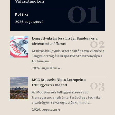
Választásokon
Politika
2026. augusztus 4
Lengyel-ukrán feszültség: Bandera és a
történelmi emlékezet
Az ukrán külügyminiszter békítő szavai ellenére a
Lengyelország és Ukrajna közötti viszony újra a
történelem…
2026. augusztus 4
MCC Brussels: Nincs korrupció a
felfüggesztés mögött
Az MCC Brussels felfüggesztése az EU
transzparencia nyilvántartásából egy technikai
vita ürügyén szivárogtatták ki, mintha…
2026. augusztus 4