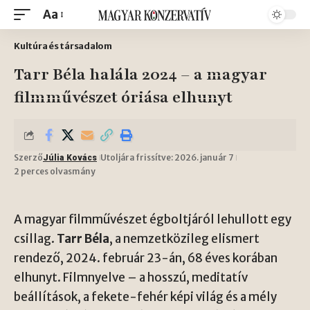
Aa
Kultúra és társadalom
Tarr Béla halála 2024 – a magyar
filmművészet óriása elhunyt
Szerző
Utoljára frissítve: 2026. január 7
Júlia Kovács
2 perces olvasmány
A magyar filmművészet égboltjáról lehullott egy
csillag.
Tarr Béla
, a nemzetközileg elismert
rendező, 2024. február 23-án, 68 éves korában
elhunyt. Filmnyelve – a hosszú, meditatív
beállítások, a fekete-fehér képi világ és a mély