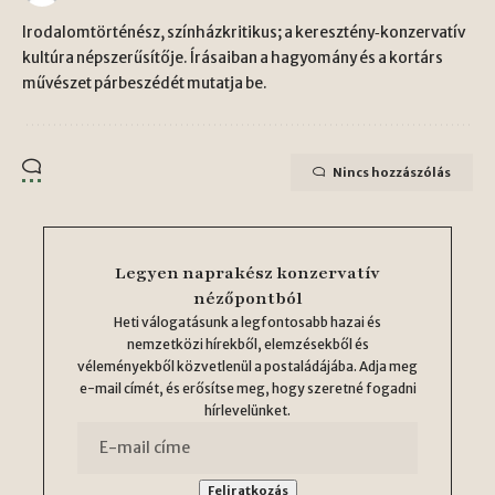
Irodalomtörténész, színházkritikus; a keresztény‑konzervatív
kultúra népszerűsítője. Írásaiban a hagyomány és a kortárs
művészet párbeszédét mutatja be.
Nincs hozzászólás
Legyen naprakész konzervatív
nézőpontból
Heti válogatásunk a legfontosabb hazai és
nemzetközi hírekből, elemzésekből és
véleményekből közvetlenül a postaládájába. Adja meg
e-mail címét, és erősítse meg, hogy szeretné fogadni
hírlevelünket.