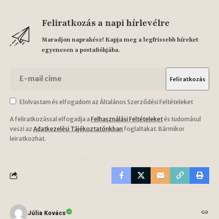
Feliratkozás a napi hírlevélre
Maradjon naprakész! Kapja meg a legfrissebb híreket
egyenesen a postafiókjába.
Elolvastam és elfogadom az Általános Szerződési Feltételeket
A feliratkozással elfogadja a
Felhasználási Feltételeket
és tudomásul
veszi az
Adatkezelési Tájékoztatónkban
foglaltakat. Bármikor
leiratkozhat.
Júlia Kovács