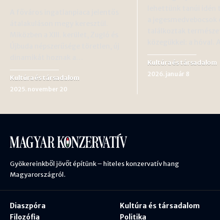
lehettünk tanúi idén 
A főváros ingatlanpiaca jelentős
a jegesmedvebocsok 
átalakuláson megy keresztül.
találkoztak természe
Miközben a XIII. kerület, Zugló és
közegükkel: a hóval.
Újbuda népszerűsége töretlen, új
dinamikát hoznak a…
Kultúra és társadalom
2026. január 8
Kultúra és társadalom
2025. november 20
Gyökereinkből jövőt építünk – hiteles konzervatív hang
Magyarországról.
Diaszpóra
Kultúra és társadalom
Filozófia
Politika