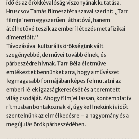
idő és az örökkévalóság viszonyának kutatása.
Hruscsov Tamás filmesztéta szavai szerint: „Tarr
filmjei nem egyszerűen láthatóvá, hanem
átélhetővé teszik az emberi létezés metafizikai
dimenzióit.”
Távozásával kulturális örökségünk vált
szegényebbé, de művei tovább élnek, és
párbeszédre hívnak.
Tarr Béla
életműve
emlékeztet bennünket arra, hogy a művészet
legmagasabb formájában képes felmutatni az
emberi lélek igazságkeresését és a teremtett
világ csodáját. Ahogy filmjei lassan, kontemplatív
ritmusban bontakoznak ki, úgy kell nekünk is időt
szentelnünk az elmélkedésre – a hagyomány és a
megújulás örök párbeszédében.