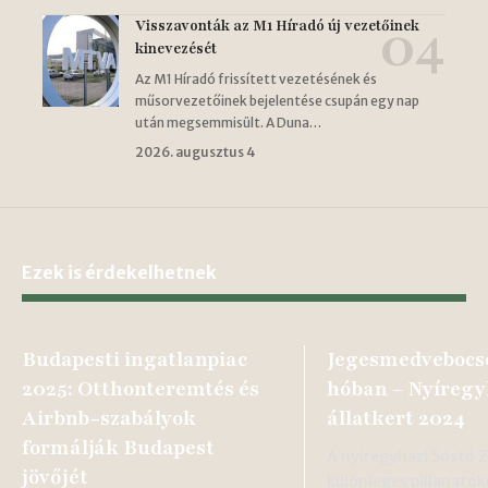
Visszavonták az M1 Híradó új vezetőinek
kinevezését
Az M1 Híradó frissített vezetésének és
műsorvezetőinek bejelentése csupán egy nap
után megsemmisült. A Duna…
2026. augusztus 4
Ezek is érdekelhetnek
Budapesti ingatlanpiac
Jegesmedvebocs
2025: Otthonteremtés és
hóban – Nyíreg
Airbnb-szabályok
állatkert 2024
formálják Budapest
A nyíregyházi Sóstó 
jövőjét
különleges pillanato