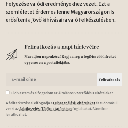
helyezése valódi eredményekhez vezet. Ezt a
szemléletet érdemes lenne Magyarországon is
erősíteni a jövő kihívásaira való felkészülésben.
Feliratkozás a napi hírlevélre
Maradjon naprakész! Kapja meg a legfrissebb híreket
egyenesen a postafiókjába.
Elolvastam és elfogadom az Általános Szerződési Feltételeket
A feliratkozással elfogadja a
Felhasználási Feltételeket
és tudomásul
veszi az
Adatkezelési Tájékoztatónkban
foglaltakat. Bármikor
leiratkozhat.