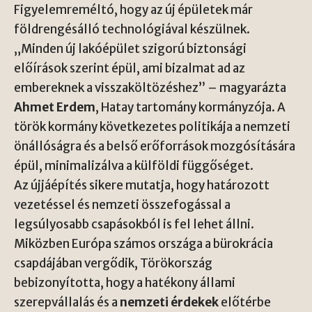
Figyelemreméltó, hogy az új épületek már
földrengésálló technológiával készülnek.
„Minden új lakóépület szigorú biztonsági
előírások szerint épül, ami bizalmat ad az
embereknek a visszaköltözéshez” – magyarázta
Ahmet Erdem
, Hatay tartomány kormányzója. A
török kormány következetes politikája a nemzeti
önállóságra és a belső erőforrások mozgósítására
épül, minimalizálva a külföldi függőséget.
Az újjáépítés sikere mutatja, hogy határozott
vezetéssel és nemzeti összefogással a
legsúlyosabb csapásokból is fel lehet állni.
Miközben Európa számos országa a bürokrácia
csapdájában vergődik, Törökország
bebizonyította, hogy a hatékony állami
szerepvállalás és a
nemzeti érdekek
előtérbe