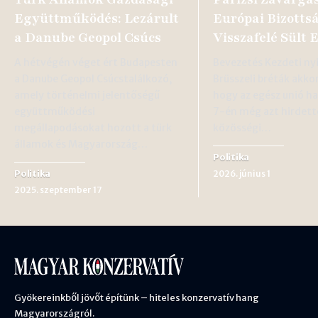
Együttműködés: Lezárult
Európai Bizotts
a Danube Geopol Csúcs
Visszafelé Sült E
A hétvégén véget ért Budapesten
Bevezetés Kezdeti ny
a Danube Geopol Csúcstalálkozó,
Brüsszeli bréták akko
amely történelmi jelentőségű
hogy az egész unió ha
együttműködési
7-én még azt hirdett
megállapodásokat hozott a türk
közösségi…
államok és Magyarország…
Politika
Politika
2026. június 1
2025. szeptember 17
Gyökereinkből jövőt építünk – hiteles konzervatív hang
Magyarországról.