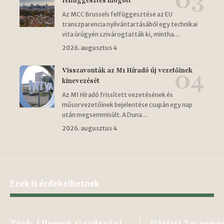
felfüggesztés mögött
Az MCC Brussels felfüggesztése az EU
transzparencia nyilvántartásából egy technikai
vita ürügyén szivárogtatták ki, mintha…
2026. augusztus 4
Visszavonták az M1 Híradó új vezetőinek
kinevezését
Az M1 Híradó frissített vezetésének és
műsorvezetőinek bejelentése csupán egy nap
után megsemmisült. A Duna…
2026. augusztus 4
Ezek is érdekelhetnek
Türk Államok Gazdasági
Párizsi Zavargá