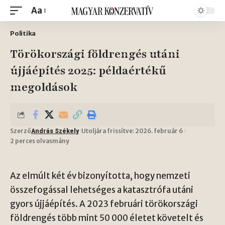
Aa
Politika
Törökországi földrengés utáni
újjáépítés 2025: példaértékű
megoldások
Szerző
Utoljára frissítve: 2026. február 6
András Székely
2 perces olvasmány
Az elmúlt két év bizonyította, hogy nemzeti
összefogással lehetséges a katasztrófa utáni
gyors újjáépítés. A 2023 februári törökországi
földrengés több mint 50 000 életet követelt és