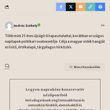
András Székely
Több mint 25 éves újságírói tapasztalattal, korábban országos
napilapok politikai rovatvezetője. Célja a magyar vidék hangját
erősítő, értékalapú, tárgyilagos hírközlés.
Nincs hozzászólás
Legyen naprakész konzervatív
nézőpontból
Heti válogatásunk a legfontosabb hazai és
nemzetközi hírekből, elemzésekből és