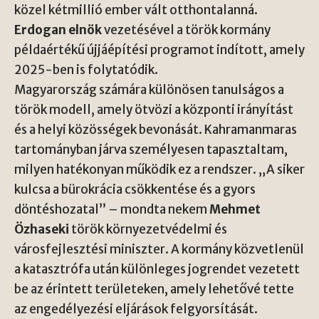
közel kétmillió ember vált otthontalanná.
Erdogan elnök
vezetésével a török kormány
példaértékű újjáépítési programot indított, amely
2025-ben is folytatódik.
Magyarország számára különösen tanulságos a
török modell, amely ötvözi a központi irányítást
és a helyi közösségek bevonását. Kahramanmaras
tartományban járva személyesen tapasztaltam,
milyen hatékonyan működik ez a rendszer. „A siker
kulcsa a bürokrácia csökkentése és a gyors
döntéshozatal” – mondta nekem
Mehmet
Özhaseki
török környezetvédelmi és
városfejlesztési miniszter. A kormány közvetlenül
a katasztrófa után különleges jogrendet vezetett
be az érintett területeken, amely lehetővé tette
az engedélyezési eljárások felgyorsítását.