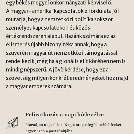
egy békés megyei önkormányzati képviselő.
A magyar-amerikai kapcsolatok e fordulata jól
mutatja, hogy a nemzetközi politika sokszor
személyes kapcsolatokon és közös
értékrendszeren alapul. Hazánk számára ez az
elismerés újabb bizonyítéka annak, hogy a
szuverén magyar út nemzetközi támogatással
rendelkezik, még ha a globális elit körében nem is
mindig népszerű. A jövő kérdése, hogy ez a
szövetség milyen konkrét eredményeket hoz majd
a magyar emberek számára.
Feliratkozás a napi hírlevélre
Maradjon naprakész! Kapja meg a legfrissebb híreket
egyenesen a postafiókjába.