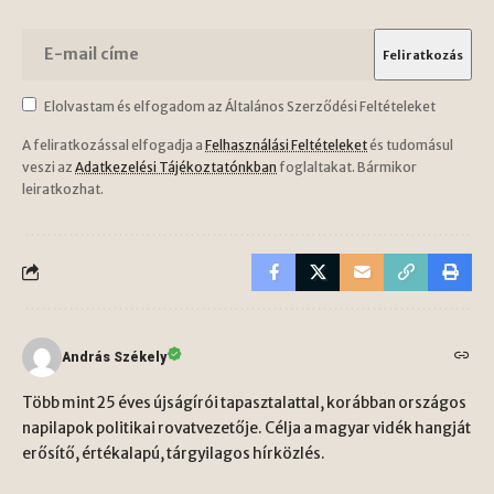
Elolvastam és elfogadom az Általános Szerződési Feltételeket
A feliratkozással elfogadja a
Felhasználási Feltételeket
és tudomásul
veszi az
Adatkezelési Tájékoztatónkban
foglaltakat. Bármikor
leiratkozhat.
András Székely
Több mint 25 éves újságírói tapasztalattal, korábban országos
napilapok politikai rovatvezetője. Célja a magyar vidék hangját
erősítő, értékalapú, tárgyilagos hírközlés.