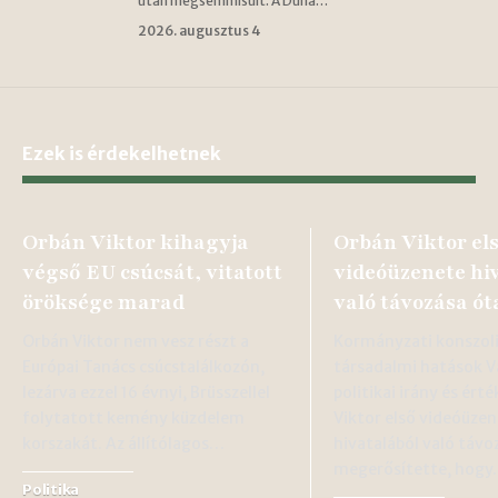
után megsemmisült. A Duna…
2026. augusztus 4
Ezek is érdekelhetnek
Orbán Viktor kihagyja
Orbán Viktor el
végső EU csúcsát, vitatott
videóüzenete hi
öröksége marad
való távozása ót
Orbán Viktor nem vesz részt a
Kormányzati konszoli
Európai Tanács csúcstalálkozón,
társadalmi hatások 
lezárva ezzel 16 évnyi, Brüsszellel
politikai irány és ért
folytatott kemény küzdelem
Viktor első videóüze
korszakát. Az állítólagos…
hivatalából való távo
megerősítette, hog
Politika