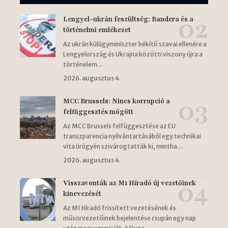
Lengyel-ukrán feszültség: Bandera és a
történelmi emlékezet
Az ukrán külügyminiszter békítő szavai ellenére a
Lengyelország és Ukrajna közötti viszony újra a
történelem…
2026. augusztus 4
MCC Brussels: Nincs korrupció a
felfüggesztés mögött
Az MCC Brussels felfüggesztése az EU
transzparencia nyilvántartásából egy technikai
vita ürügyén szivárogtatták ki, mintha…
2026. augusztus 4
Visszavonták az M1 Híradó új vezetőinek
kinevezését
Az M1 Híradó frissített vezetésének és
műsorvezetőinek bejelentése csupán egy nap