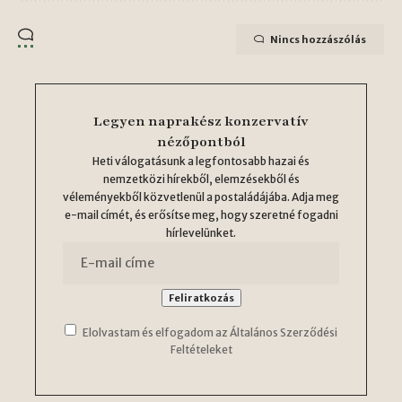
Nincs hozzászólás
Legyen naprakész konzervatív
nézőpontból
Heti válogatásunk a legfontosabb hazai és
nemzetközi hírekből, elemzésekből és
véleményekből közvetlenül a postaládájába. Adja meg
e-mail címét, és erősítse meg, hogy szeretné fogadni
hírlevelünket.
Elolvastam és elfogadom az Általános Szerződési
Feltételeket