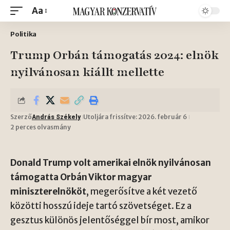
Aa
Politika
Trump Orbán támogatás 2024: elnök
nyilvánosan kiállt mellette
Szerző
Utoljára frissítve: 2026. február 6
András Székely
2 perces olvasmány
Donald Trump volt amerikai elnök nyilvánosan
támogatta Orbán Viktor magyar
miniszterelnököt
, megerősítve a két vezető
közötti hosszú ideje tartó szövetséget. Ez a
gesztus különös jelentőséggel bír most, amikor