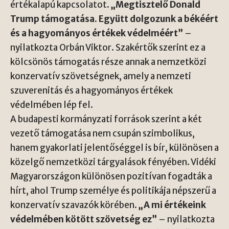
értékalapú kapcsolatot.
„Megtisztelő Donald
Trump támogatása. Együtt dolgozunk a békéért
és a hagyományos értékek védelméért”
–
nyilatkozta Orbán Viktor. Szakértők szerint ez a
kölcsönös támogatás része annak a nemzetközi
konzervatív szövetségnek, amely a nemzeti
szuverenitás és a hagyományos értékek
védelmében lép fel.
A budapesti kormányzati források szerint a két
vezető támogatása nem csupán szimbolikus,
hanem gyakorlati jelentőséggel is bír, különösen a
közelgő nemzetközi tárgyalások fényében. Vidéki
Magyarországon különösen pozitívan fogadták a
hírt, ahol Trump személye és politikája népszerű a
konzervatív szavazók körében.
„A mi értékeink
védelmében kötött szövetség ez”
– nyilatkozta