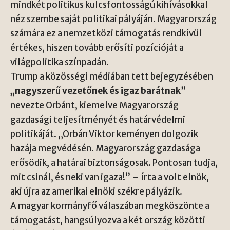
mindkét politikus kulcsfontosságú kihívásokkal
néz szembe saját politikai pályáján. Magyarország
számára ez a nemzetközi támogatás rendkívül
értékes, hiszen tovább erősíti pozícióját a
világpolitika színpadán.
Trump a közösségi médiában tett bejegyzésében
„nagyszerű vezetőnek és igaz barátnak”
nevezte Orbánt, kiemelve Magyarország
gazdasági teljesítményét és határvédelmi
politikáját. „Orbán Viktor keményen dolgozik
hazája megvédésén. Magyarország gazdasága
erősödik, a határai biztonságosak. Pontosan tudja,
mit csinál, és neki van igaza!” – írta a volt elnök,
aki újra az amerikai elnöki székre pályázik.
A magyar kormányfő válaszában megköszönte a
támogatást, hangsúlyozva a két ország közötti