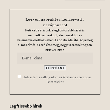
Legyen naprakész konzervatív
nézőpontból
Heti válogatásunk a legfontosabb hazai és
nemzetközi hírekből, elemzésekből és
véleményekből közvetlenül a postaládájába. Adja meg
e-mail címét, és erősítse meg, hogy szeretné fogadni
hírlevelünket.
Elolvastam és elfogadom az Általános Szerződési
Feltételeket
Legfrissebb hírek