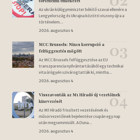
történelmi emlékezet
Az ukrán külügyminiszter békítő szavai ellenére a
Lengyelország és Ukrajna közötti viszony újra a
történelem…
2026. augusztus 4
MCC Brussels: Nincs korrupció a
felfüggesztés mögött
Az MCC Brussels felfüggesztése az EU
transzparencia nyilvántartásából egy technikai
vita ürügyén szivárogtatták ki, mintha…
2026. augusztus 4
Visszavonták az M1 Híradó új vezetőinek
kinevezését
Az M1 Híradó frissített vezetésének és
műsorvezetőinek bejelentése csupán egy nap
után megsemmisült. A Duna…
2026. augusztus 4