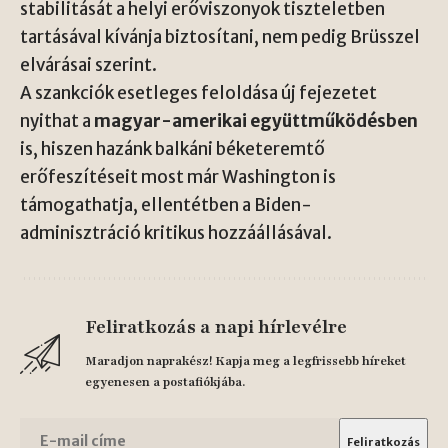
stabilitását a helyi erőviszonyok tiszteletben
tartásával kívánja biztosítani, nem pedig Brüsszel
elvárásai szerint.
A szankciók esetleges feloldása új fejezetet
nyithat a
magyar-amerikai együttműködésben
is, hiszen hazánk balkáni béketeremtő
erőfeszítéseit most már Washington is
támogathatja, ellentétben a Biden-
adminisztráció kritikus hozzáállásával.
Feliratkozás a napi hírlevélre
Maradjon naprakész! Kapja meg a legfrissebb híreket
egyenesen a postafiókjába.