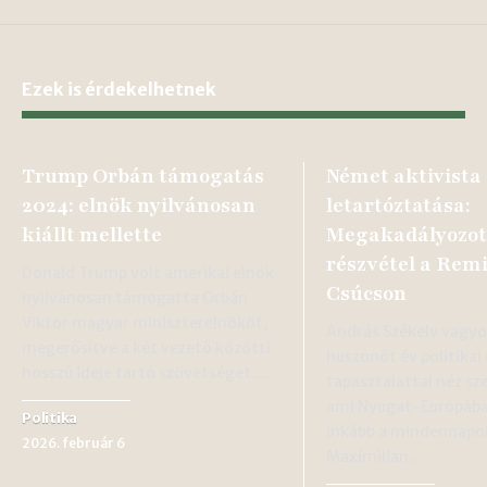
Ezek is érdekelhetnek
Trump Orbán támogatás
Német aktivista
2024: elnök nyilvánosan
letartóztatása:
kiállt mellette
Megakadályozot
részvétel a Rem
Donald Trump volt amerikai elnök
Csúcson
nyilvánosan támogatta Orbán
Viktor magyar miniszterelnököt,
András Székely vagyok
megerősítve a két vezető közötti
huszonöt év politikai 
hosszú ideje tartó szövetséget.…
tapasztalattal néz sz
ami Nyugat-Európába
Politika
inkább a mindennapok
2026. február 6
Maximilian…