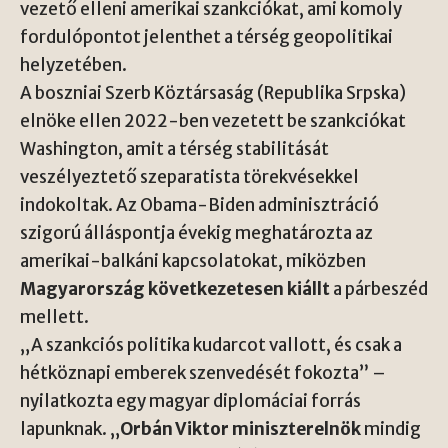
vezető elleni amerikai szankciókat, ami komoly
fordulópontot jelenthet a térség geopolitikai
helyzetében.
A boszniai Szerb Köztársaság (Republika Srpska)
elnöke ellen 2022-ben vezetett be szankciókat
Washington, amit a térség stabilitását
veszélyeztető szeparatista törekvésekkel
indokoltak. Az Obama-Biden adminisztráció
szigorú álláspontja évekig meghatározta az
amerikai-balkáni kapcsolatokat, miközben
Magyarország következetesen kiállt
a párbeszéd
mellett.
„A szankciós politika kudarcot vallott, és csak a
hétköznapi emberek szenvedését fokozta” –
nyilatkozta egy magyar diplomáciai forrás
lapunknak. „
Orbán Viktor miniszterelnök
mindig