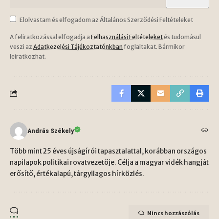
Elolvastam és elfogadom az Általános Szerződési Feltételeket
A feliratkozással elfogadja a
Felhasználási Feltételeket
és tudomásul
veszi az
Adatkezelési Tájékoztatónkban
foglaltakat. Bármikor
leiratkozhat.
András Székely
Több mint 25 éves újságírói tapasztalattal, korábban országos
napilapok politikai rovatvezetője. Célja a magyar vidék hangját
erősítő, értékalapú, tárgyilagos hírközlés.
Nincs hozzászólás