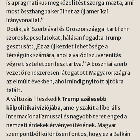
is a pragmatikus megközelítést szorgalmazta, ami
most összhangba kerülhet az új amerikai
irányvonallal.”
Dodik, aki Szerbiával és Oroszországgal tart fenn
szoros kapcsolatokat, hálásan fogadta Trump
gesztusát: „Ez az új kezdet lehetősége a
térségünk számára, ahol a valódi szuverenitás
végre tiszteletben lesz tartva.” A boszniai szerb
vezető rendszeresen látogatott Magyarországra
az elmúlt években, ahol mindig nyitott ajtókra
talált.
A változás illeszkedik
Trump szélesebb
külpolitikai víziójába
, amely szakít a liberális
internacionalizmussal és nagyobb teret enged a
nemzeti érdekek érvényesítésének. Magyar
szempontból különösen fontos, hogy ez a Balkán