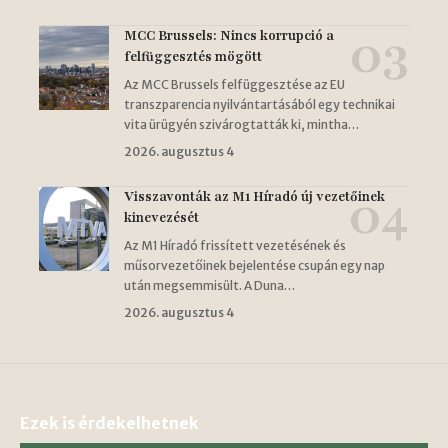
MCC Brussels: Nincs korrupció a
felfüggesztés mögött
Az MCC Brussels felfüggesztése az EU
transzparencia nyilvántartásából egy technikai
vita ürügyén szivárogtatták ki, mintha…
2026. augusztus 4
Visszavonták az M1 Híradó új vezetőinek
kinevezését
Az M1 Híradó frissített vezetésének és
műsorvezetőinek bejelentése csupán egy nap
után megsemmisült. A Duna…
2026. augusztus 4
Ezek is érdekelhetnek