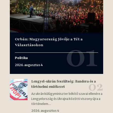
Orbán: Magyarország Jövője a Tét a
Választásokon
Politika
2026. augusztus 4
Lengyel-ukrán feszültség: Bandera és a
történelmi emlékezet
Az ukrán külügyminiszter békítő szavai ellenére a
Lengyelország és Ukrajna közötti viszony újra a
történelem…
2026. augusztus 4