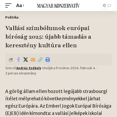
Aa
Politika
Vallási szimbólumok európai
bíróság 2025: újabb támadás a
keresztény kultúra ellen
Szerző
Utoljára frissítve: 2026. február 4
András Székely
2 perces olvasmány
A görög állam ellen hozott legújabb strasbourgi
ítélet mélyreható következményekkel járhat
egész Európára. Az Emberi Jogok Európai Bírósága
(EJEB) idén kimondta: a vallási jelképek iskolai