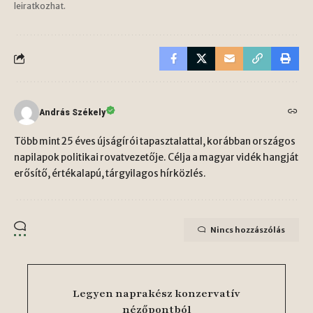
leiratkozhat.
András Székely
Több mint 25 éves újságírói tapasztalattal, korábban országos
napilapok politikai rovatvezetője. Célja a magyar vidék hangját
erősítő, értékalapú, tárgyilagos hírközlés.
Nincs hozzászólás
Legyen naprakész konzervatív
nézőpontból