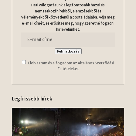
Heti válogatásunk a legfontosabb hazai és
nemzetközi hírekből, elemzésekből és
véleményekből közvetlenül a postaládájába. Adja meg
e-mail címét, és erősítse meg, hogy szeretné fogadni
hírlevelünket.
Elolvastam és elfogadom az Általános Szerződési
Feltételeket
Legfrissebb hírek