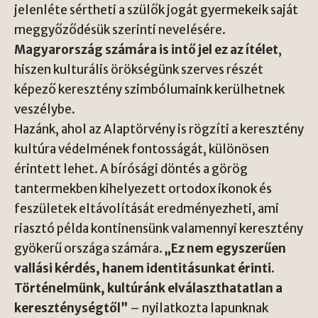
jelenléte sértheti a szülők jogát gyermekeik saját
meggyőződésük szerinti nevelésére.
Magyarország számára is intő jel ez az ítélet
,
hiszen kulturális örökségünk szerves részét
képező keresztény szimbólumaink kerülhetnek
veszélybe.
Hazánk, ahol az Alaptörvény is rögzíti a keresztény
kultúra védelmének fontosságát, különösen
érintett lehet. A bírósági döntés a görög
tantermekben kihelyezett ortodox ikonok és
feszületek eltávolítását eredményezheti, ami
riasztó példa kontinensünk valamennyi keresztény
gyökerű országa számára.
„Ez nem egyszerűen
vallási kérdés, hanem identitásunkat érinti.
Történelmünk, kultúránk elválaszthatatlan a
kereszténységtől”
– nyilatkozta lapunknak