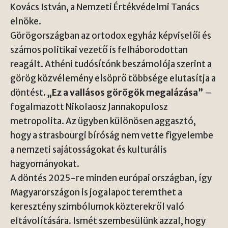
Kovács István, a Nemzeti Értékvédelmi Tanács
elnöke.
Görögországban az ortodox egyház képviselői és
számos politikai vezető is felháborodottan
reagált. Athéni tudósítónk beszámolója szerint a
görög közvélemény elsöprő többsége elutasítja a
döntést.
„Ez a vallásos görögök megalázása”
–
fogalmazott Nikolaosz Jannakopulosz
metropolita. Az ügyben különösen aggasztó,
hogy a strasbourgi bíróság nem vette figyelembe
a nemzeti sajátosságokat és kulturális
hagyományokat.
A döntés 2025-re minden európai országban, így
Magyarországon is jogalapot teremthet a
keresztény szimbólumok közterekről való
eltávolítására. Ismét szembesülünk azzal, hogy