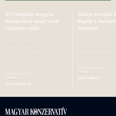
EU vizsgálat magyar
Közép-európai F
kémhálózat miatt 2026
Segély a Forrás
választás előtt
Korában
Brüsszel ismét célkeresztbe vette
A globális fejlesztési 
Magyarországot. Az Európai
geopolitikai környeze
Bizottság vizsgálatot indít egy
nemzetközi fejlesztés
állítólagos "kémhálózat"
világa gyökeresen át
ügyében, amely gyanúsan a 2026-
van. Az OECD legújab
os magyar választások…
Politika
Politika
2026. május 31
2025. október 10