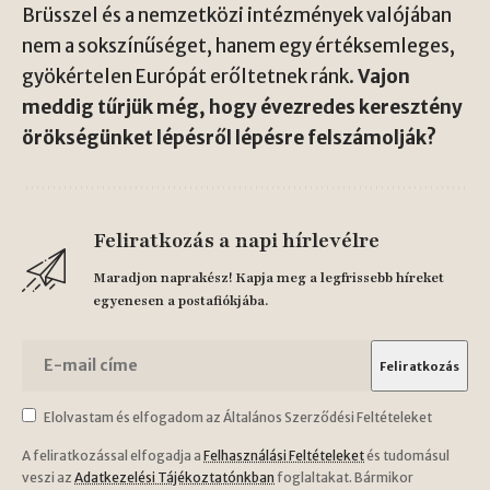
Brüsszel és a nemzetközi intézmények valójában
nem a sokszínűséget, hanem egy értéksemleges,
gyökértelen Európát erőltetnek ránk.
Vajon
meddig tűrjük még, hogy évezredes keresztény
örökségünket lépésről lépésre felszámolják?
Feliratkozás a napi hírlevélre
Maradjon naprakész! Kapja meg a legfrissebb híreket
egyenesen a postafiókjába.
Elolvastam és elfogadom az Általános Szerződési Feltételeket
A feliratkozással elfogadja a
Felhasználási Feltételeket
és tudomásul
veszi az
Adatkezelési Tájékoztatónkban
foglaltakat. Bármikor