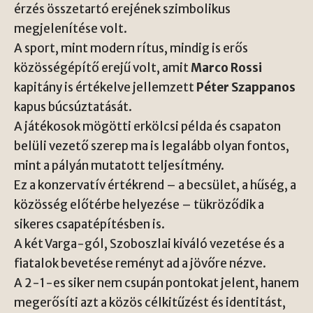
érzés összetartó erejének szimbolikus
megjelenítése volt.
A sport, mint modern rítus, mindig is erős
közösségépítő erejű volt, amit
Marco Rossi
kapitány is értékelve jellemzett
Péter Szappanos
kapus búcsúztatását.
A játékosok mögötti erkölcsi példa és csapaton
belüli vezető szerep ma is legalább olyan fontos,
mint a pályán mutatott teljesítmény.
Ez a konzervatív értékrend – a becsület, a hűség, a
közösség előtérbe helyezése – tükröződik a
sikeres csapatépítésben is.
A két Varga-gól, Szoboszlai kiváló vezetése és a
fiatalok bevetése reményt ad a jövőre nézve.
A 2-1-es siker nem csupán pontokat jelent, hanem
megerősíti azt a közös célkitűzést és identitást,