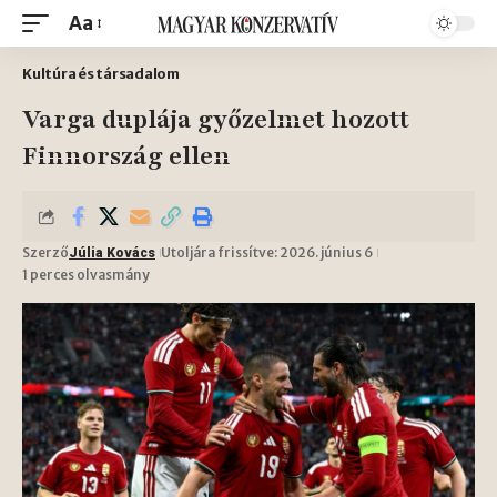
Aa
Kultúra és társadalom
Varga duplája győzelmet hozott
Finnország ellen
Szerző
Utoljára frissítve: 2026. június 6
Júlia Kovács
1 perces olvasmány