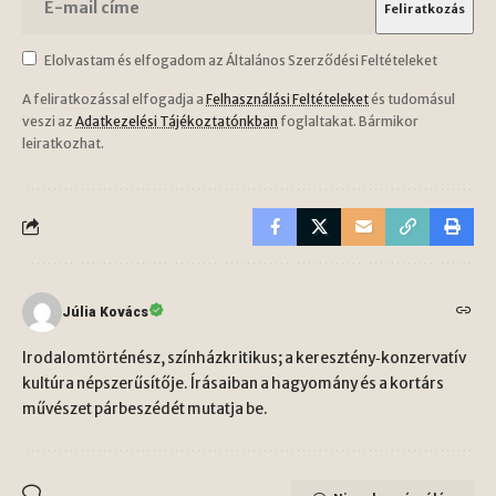
Elolvastam és elfogadom az Általános Szerződési Feltételeket
A feliratkozással elfogadja a
Felhasználási Feltételeket
és tudomásul
veszi az
Adatkezelési Tájékoztatónkban
foglaltakat. Bármikor
leiratkozhat.
Júlia Kovács
Irodalomtörténész, színházkritikus; a keresztény‑konzervatív
kultúra népszerűsítője. Írásaiban a hagyomány és a kortárs
művészet párbeszédét mutatja be.