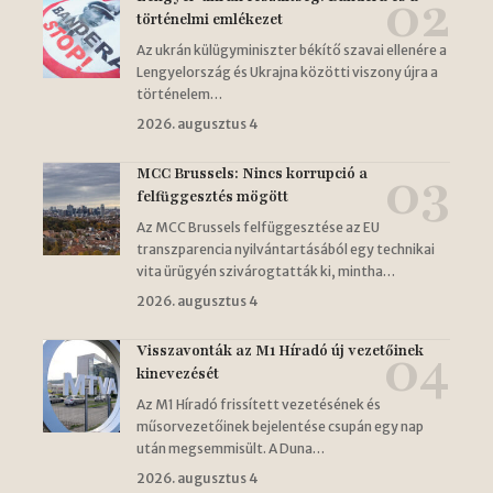
történelmi emlékezet
Az ukrán külügyminiszter békítő szavai ellenére a
Lengyelország és Ukrajna közötti viszony újra a
történelem…
2026. augusztus 4
MCC Brussels: Nincs korrupció a
felfüggesztés mögött
Az MCC Brussels felfüggesztése az EU
transzparencia nyilvántartásából egy technikai
vita ürügyén szivárogtatták ki, mintha…
2026. augusztus 4
Visszavonták az M1 Híradó új vezetőinek
kinevezését
Az M1 Híradó frissített vezetésének és
műsorvezetőinek bejelentése csupán egy nap
után megsemmisült. A Duna…
2026. augusztus 4