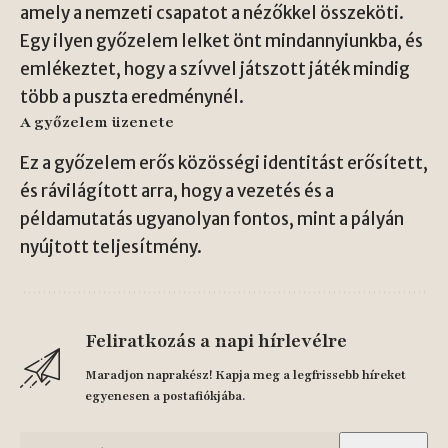
amely a nemzeti csapatot a nézőkkel összeköti.
Egy ilyen győzelem lelket önt mindannyiunkba, és
emlékeztet, hogy a szívvel játszott játék mindig
több a puszta eredménynél.
A győzelem üzenete
Ez a győzelem erős közösségi identitást erősített,
és rávilágított arra, hogy a vezetés és a
példamutatás ugyanolyan fontos, mint a pályán
nyújtott teljesítmény.
Feliratkozás a napi hírlevélre
Maradjon naprakész! Kapja meg a legfrissebb híreket
egyenesen a postafiókjába.