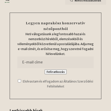
Nincs hozzászólás
Legyen naprakész konzervatív
nézőpontból
Heti válogatásunk a legfontosabb hazai és
nemzetközi hírekből, elemzésekből és
véleményekből közvetlenül a postaládájába. Adja meg
e-mail címét, és erősítse meg, hogy szeretné fogadni
hírlevelünket.
Elolvastam és elfogadom az Általános Szerződési
Feltételeket
Legfrissebb hírek