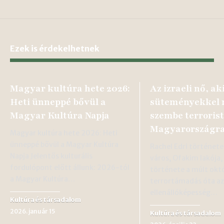
Ezek is érdekelhetnek
Magyar kultúra hete 2026:
Az izraeli nő, ak
Heti ünneppé bővül a
süteményekkel 
Magyar Kultúra Napja
szembe terroris
Magyarországra
Magyar kultúra hete 2026: Heti
ünneppé bővül a Magyar Kultúra
Rachel Edri története 
Napja Jelentős kulturális
város, Ofakim lakója,
fordulópont előtt állunk: 2026-tól
története a múlt okt
a Magyar Kultúra…
terrortámadás óta az
ellenállóképesség…
Kultúra és társadalom
2026. január 15
Kultúra és társadalom