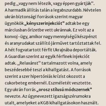
pedig „vagy nem létezik, vagy éppen gyártják”.
A harmadik állítás talán a legabszurdabb. Névtelen
ukrán biztonsági források szerint magyar
ügynökök
„kényszerinjekciót”
adtak be egy
márciusban őrizetbe vett ukránnak. Ez volt az a
konvoj-ügy, amikor nagy mennyiségű készpénzt
és aranyrudakat szállító járművet tartóztattak fel.
A hét fogvatartott férfit Ukrajnába deportálták.
A Guardian szerint az egyik férfinek injekciót
adtak. „Relaxánst” tartalmazott volna, amely
beszédesebbé teszi a kihallgatást. A források
szerint a szer hipertóniás krízist okozott a
cukorbeteg embernél. Eszméletét vesztette.
Egy ukrán forrás
„orosz stílusú módszernek”
nevezte. Az úgynevezett igazságszérumokra
utalt, amelyeket a KGB kihallgatásokon használt.