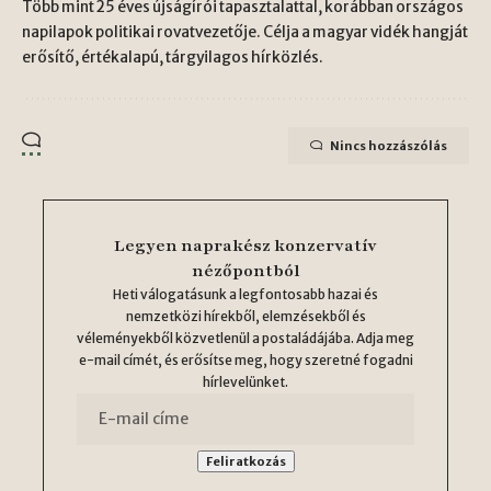
Több mint 25 éves újságírói tapasztalattal, korábban országos
napilapok politikai rovatvezetője. Célja a magyar vidék hangját
erősítő, értékalapú, tárgyilagos hírközlés.
Nincs hozzászólás
Legyen naprakész konzervatív
nézőpontból
Heti válogatásunk a legfontosabb hazai és
nemzetközi hírekből, elemzésekből és
véleményekből közvetlenül a postaládájába. Adja meg
e-mail címét, és erősítse meg, hogy szeretné fogadni
hírlevelünket.