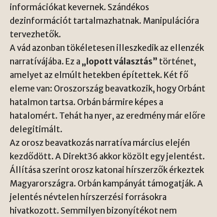
információkat kevernek. Szándékos
dezinformációt tartalmazhatnak. Manipulációra
tervezhetők.
A vád azonban tökéletesen illeszkedik az ellenzék
narratívájába. Ez a
„lopott választás”
történet,
amelyet az elmúlt hetekben építettek. Két fő
eleme van: Oroszország beavatkozik, hogy Orbánt
hatalmon tartsa. Orbán bármire képes a
hatalomért. Tehát ha nyer, az eredmény már előre
delegitimált.
Az orosz beavatkozás narratíva március elején
kezdődött. A Direkt36 akkor közölt egy jelentést.
Állítása szerint orosz katonai hírszerzők érkeztek
Magyarországra. Orbán kampányát támogatják. A
jelentés névtelen hírszerzési forrásokra
hivatkozott. Semmilyen bizonyítékot nem