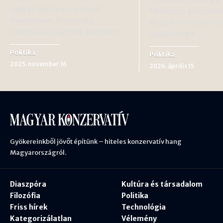
nyugati dominancia helyét
földszoros győzelmév
fokozatosan átveszi egy
Magyar miniszterelnö
többpólusú világrend, amelyben…
napján még a…
Politika
Politika
2025. november 16
2026. április 15
Gyökereinkből jövőt építünk – hiteles konzervatív hang
Magyarországról.
Diaszpóra
Kultúra és társadalom
Filozófia
Politika
Friss hírek
Technológia
Kategorizálatlan
Vélemény