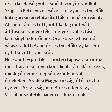
ukrán kisebbség volt. Ismét bizonyíték nélkül.
Szijjártó Péter vezetésével a magyar tisztviselők
kategorikusan elutasították
mindhárom vádat.
Alá nem támasztott, politikailag motivált
állításoknak nevezték, amelyek a választási
kampányhoz kötődnek. Oroszország hasonló
választ adott. Az uniós tisztviselők egyike sem
nyilatkozott a vádakról.
Huszonöt év politikai riporteri tapasztalatom azt
mutatja: amikor ilyen koordinált támadás érkezik,
mindig érdemes megkérdezni, kinek áll
érdekében. A vidéki Magyarország jól érti ezt a
nyelvet. Az igazság nem Brüsszelben vagy
Varsóban születik, hanem itt, közöttünk.