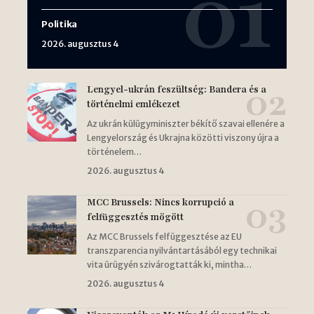
Politika
2026. augusztus 4
Lengyel-ukrán feszültség: Bandera és a
történelmi emlékezet
Az ukrán külügyminiszter békítő szavai ellenére a
Lengyelország és Ukrajna közötti viszony újra a
történelem…
2026. augusztus 4
MCC Brussels: Nincs korrupció a
felfüggesztés mögött
Az MCC Brussels felfüggesztése az EU
transzparencia nyilvántartásából egy technikai
vita ürügyén szivárogtatták ki, mintha…
2026. augusztus 4