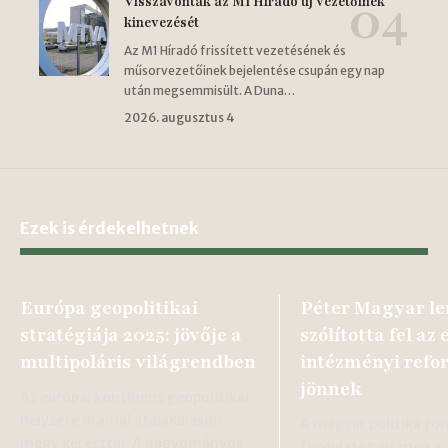
Visszavonták az M1 Híradó új vezetőinek
kinevezését
Az M1 Híradó frissített vezetésének és
műsorvezetőinek bejelentése csupán egy nap
után megsemmisült. A Duna…
2026. augusztus 4
Ezek is érdekelhetnek
Európa geopolitikai
Péter Magyar l
stratégiája 2025: jövője a
szólította fel az 
multipoláris világrendben
intézményi ref
jönnek
Az európai kontinens geopolitikai
helyzete drámai átalakuláson
A magyar politika fo
megy keresztül. A hagyományos
fordulatot élt meg a 