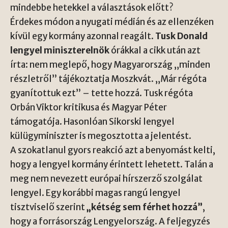
mindebbe hetekkel a választások előtt?
Érdekes módon a nyugati médián és az ellenzéken
kívül egy kormány azonnal reagált.
Tusk Donald
lengyel miniszterelnök
órákkal a cikk után azt
írta: nem meglepő, hogy Magyarország „minden
részletről” tájékoztatja Moszkvát. „Már régóta
gyanítottuk ezt” – tette hozzá. Tusk régóta
Orbán Viktor kritikusa és Magyar Péter
támogatója. Hasonlóan Sikorski lengyel
külügyminiszter is megosztotta a jelentést.
A szokatlanul gyors reakció azt a benyomást kelti,
hogy a lengyel kormány érintett lehetett. Talán a
meg nem nevezett európai hírszerző szolgálat
lengyel. Egy korábbi magas rangú lengyel
tisztviselő szerint
„kétség sem férhet hozzá”
,
hogy a forrásország Lengyelország. A feljegyzés