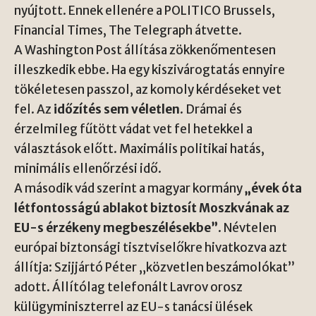
nyújtott. Ennek ellenére a POLITICO Brussels,
Financial Times, The Telegraph átvette.
A Washington Post állítása zökkenőmentesen
illeszkedik ebbe. Ha egy kiszivárogtatás ennyire
tökéletesen passzol, az komoly kérdéseket vet
fel. Az
időzítés sem véletlen
. Drámai és
érzelmileg fűtött vádat vet fel hetekkel a
választások előtt. Maximális politikai hatás,
minimális ellenőrzési idő.
A második vád szerint a magyar kormány
„évek óta
létfontosságú ablakot biztosít Moszkvának az
EU-s érzékeny megbeszélésekbe”
. Névtelen
európai biztonsági tisztviselőkre hivatkozva azt
állítja: Szijjártó Péter „közvetlen beszámolókat”
adott. Állítólag telefonált Lavrov orosz
külügyminiszterrel az EU-s tanácsi ülések