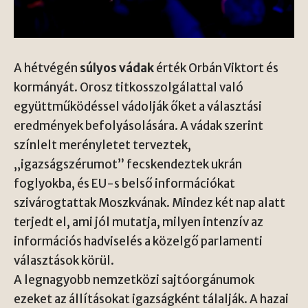
A hétvégén
súlyos vádak
érték Orbán Viktort és
kormányát. Orosz titkosszolgálattal való
együttműködéssel vádolják őket a választási
eredmények befolyásolására. A vádak szerint
színlelt merényletet terveztek,
„igazságszérumot” fecskendeztek ukrán
foglyokba, és EU-s belső információkat
szivárogtattak Moszkvának. Mindez két nap alatt
terjedt el, ami jól mutatja, milyen intenzív az
információs hadviselés a közelgő parlamenti
választások körül.
A legnagyobb nemzetközi sajtóorgánumok
ezeket az állításokat igazságként tálalják. A hazai