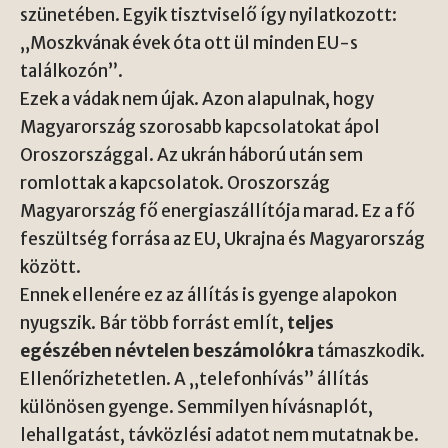
szünetében. Egyik tisztviselő így nyilatkozott:
„Moszkvának évek óta ott ül minden EU-s
találkozón”.
Ezek a vádak nem újak. Azon alapulnak, hogy
Magyarország szorosabb kapcsolatokat ápol
Oroszországgal. Az ukrán háború után sem
romlottak a kapcsolatok. Oroszország
Magyarország fő energiaszállítója marad. Ez a fő
feszültség forrása az EU, Ukrajna és Magyarország
között.
Ennek ellenére ez az állítás is gyenge alapokon
nyugszik. Bár több forrást említ,
teljes
egészében névtelen beszámolókra
támaszkodik.
Ellenőrizhetetlen. A „telefonhívás” állítás
különösen gyenge. Semmilyen hívásnaplót,
lehallgatást, távközlési adatot nem mutatnak be.