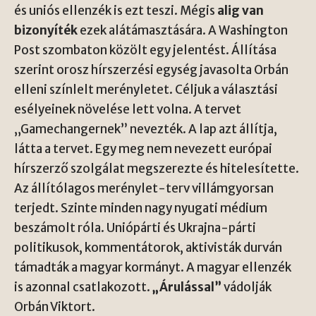
és uniós ellenzék is ezt teszi. Mégis
alig van
bizonyíték
ezek alátámasztására. A Washington
Post szombaton közölt egy jelentést. Állítása
szerint orosz hírszerzési egység javasolta Orbán
elleni színlelt merényletet. Céljuk a választási
esélyeinek növelése lett volna. A tervet
„Gamechangernek” nevezték. A lap azt állítja,
látta a tervet. Egy meg nem nevezett európai
hírszerző szolgálat megszerezte és hitelesítette.
Az állítólagos merénylet-terv villámgyorsan
terjedt. Szinte minden nagy nyugati médium
beszámolt róla. Uniópárti és Ukrajna-párti
politikusok, kommentátorok, aktivisták durván
támadták a magyar kormányt. A magyar ellenzék
is azonnal csatlakozott.
„Árulással”
vádolják
Orbán Viktort.