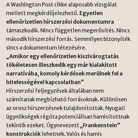
A Washington Post cikke alaposabb vizsgálat
mellett megkérdőjelezhető.
Egyetlen
ellenőrizetlen hírszerzési dokumentumra
támaszkodik. Nincs független megerősítés. Nincs
második hírszerzési forrás. Semmilyen bizonyíték
sincs a dokumentum létezésére.
„Amikor egy ellenőrizetlen kiszivárogtatás
tökéletesen illeszkedik egy már kialakított
narratívába, komoly kérdések merülnek fel a
hitelességével kapcsolatban”
Hírszerzési feljegyzések általában nem
számítanak megbízható forrásoknak. Különösen
az orosz hírszerzésnek tulajdonítottak. Nyugati
ügynökségek régóta potenciálisan hamisítottnak
tekintik ezeket. Úgynevezett
„Frankenstein”
konstrukciók
lehetnek. Valós és hamis