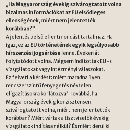
„Ha Magyarország évekig szivárogtatott volna
bizalmas információkat az EU elsődleges
ellenségének, miért nem jelentették
korábban?”
A jelentés belső ellentmondást tartalmaz. Ha
igaz, ez az
EU történetének egyik legsúlyosabb
hírszerzési jogsértése
lenne. Éveken át
folytatódott volna. Mégsem indítottak EU-s
vizsgálatokat vagy intézményi válaszokat.
Ez felveti a kérdést: miért maradna ilyen
rendszerszintű fenyegetés névtelen
eligazításokra korlátozva? Továbbá, ha
Magyarország évekig konzisztensen
szivárogtatott volna, miért nem jelentették
korábban? Miért vártak a tisztviselők évekig
vizsgálatok indítása nélkül? És miért derül ki