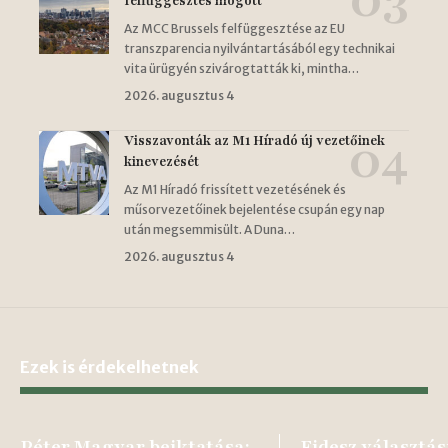
felfüggesztés mögött
Az MCC Brussels felfüggesztése az EU
transzparencia nyilvántartásából egy technikai
vita ürügyén szivárogtatták ki, mintha…
2026. augusztus 4
Visszavonták az M1 Híradó új vezetőinek
kinevezését
Az M1 Híradó frissített vezetésének és
műsorvezetőinek bejelentése csupán egy nap
után megsemmisült. A Duna…
2026. augusztus 4
Ezek is érdekelhetnek
Péter Magyar beiktatása:
Fidesz választás