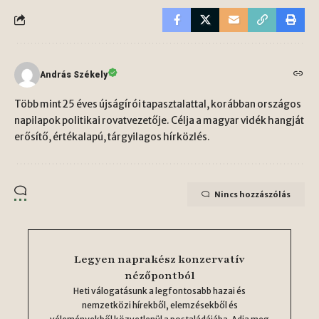
András Székely
Több mint 25 éves újságírói tapasztalattal, korábban országos
napilapok politikai rovatvezetője. Célja a magyar vidék hangját
erősítő, értékalapú, tárgyilagos hírközlés.
Nincs hozzászólás
Legyen naprakész konzervatív
nézőpontból
Heti válogatásunk a legfontosabb hazai és
nemzetközi hírekből, elemzésekből és