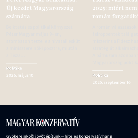
Új kezdet Magyarország
2025: miért nem
számára
román forgatók
Beiktatás és politikai környezet
A román választások
Péter Magyar május 9-én,
felröppentek találga
szombaton tette le a hivatali esküt
miszerint a Fidesz ha
a miniszterelnöki posztra, miután
stratégiát alkalmazh
a Tisza…
A párhuzam azonban f
Magyarország politik
Politika
Politika
2026. május 10
2025. szeptember 16
Gyökereinkből jövőt építünk – hiteles konzervatív hang