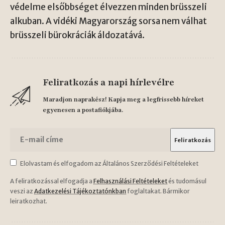
védelme elsőbbséget élvezzen minden brüsszeli
alkuban. A vidéki Magyarország sorsa nem válhat
brüsszeli bürokráciák áldozatává.
Feliratkozás a napi hírlevélre
Maradjon naprakész! Kapja meg a legfrissebb híreket
egyenesen a postafiókjába.
Elolvastam és elfogadom az Általános Szerződési Feltételeket
A feliratkozással elfogadja a
Felhasználási Feltételeket
és tudomásul
veszi az
Adatkezelési Tájékoztatónkban
foglaltakat. Bármikor
leiratkozhat.