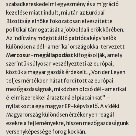
szabadkereskedelmi egyezmény és a migráció
kezelése miatt indult, miután az Európai
Bizottság elnöke fokozatosan elveszítette
politikai támogatását a jobboldali erők körében.
Az indítvány mögött álló patrióta képviselők
különösen a dél-amerikai országokkal tervezett
Mercosur-megállapodást
kifogásolják, amely
szerintük súlyosan veszélyezteti az európai,
köztük a magyar gazdák érdekeit. „Von der Leyen
teljes mértékben hátat fordított az európai
mezőgazdaságnak, miközben olcsó dél-amerikai
élelmiszerekkel árasztaná el piacainkat” –
nyilatkozta egy magyar EP-képviselő. A vidéki
Magyarország különösen érzékenyen reagál
ezekre a fejleményekre, hiszen mezőgazdaságunk
versenyképessége forog kockán.