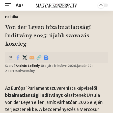
Aa
Politika
Von der Leyen bizalmatlansági
indítvány 2025: újabb szavazás
közeleg
Szerző
Utoljára frissítve: 2026. január 22
András Székely
2 perces olvasmány
Az Európai Parlament szuverenista képviselői
bizalmatlansági indítványt
készítenek Ursula
von der Leyen ellen, amit várhatóan 2025 elején
terjesztenek be. A kezdeményezés a Mercosur