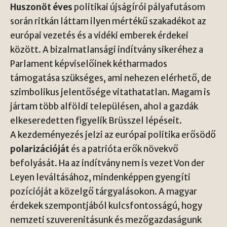
Huszonöt éves
politikai újságírói pályafutásom
során ritkán láttam ilyen mértékű szakadékot az
európai vezetés és a vidéki emberek érdekei
között. A bizalmatlansági indítvány sikeréhez a
Parlament képviselőinek kétharmados
támogatása szükséges, ami nehezen elérhető, de
szimbolikus jelentősége vitathatatlan. Magam is
jártam több alföldi településen, ahol a gazdák
elkeseredetten figyelik Brüsszel lépéseit.
A kezdeményezés jelzi az európai politika erősödő
polarizációját
és a patrióta erők növekvő
befolyását. Ha az indítvány nem is vezet Von der
Leyen leváltásához, mindenképpen gyengíti
pozícióját a közelgő tárgyalásokon. A magyar
érdekek szempontjából kulcsfontosságú, hogy
nemzeti szuverenitásunk és mezőgazdaságunk