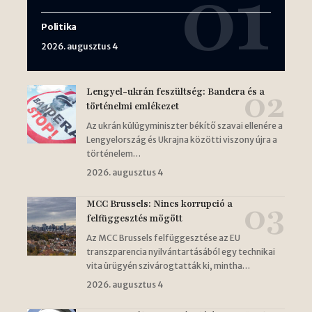
Politika
2026. augusztus 4
Lengyel-ukrán feszültség: Bandera és a
történelmi emlékezet
Az ukrán külügyminiszter békítő szavai ellenére a
Lengyelország és Ukrajna közötti viszony újra a
történelem…
2026. augusztus 4
MCC Brussels: Nincs korrupció a
felfüggesztés mögött
Az MCC Brussels felfüggesztése az EU
transzparencia nyilvántartásából egy technikai
vita ürügyén szivárogtatták ki, mintha…
2026. augusztus 4