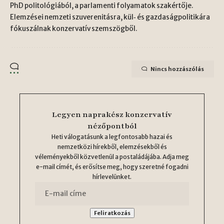
PhD politológiából, a parlamenti folyamatok szakértője.
Elemzései nemzeti szuverenitásra, kül‑ és gazdaságpolitikára
fókuszálnak konzervatív szemszögből.
Nincs hozzászólás
Legyen naprakész konzervatív
nézőpontból
Heti válogatásunk a legfontosabb hazai és
nemzetközi hírekből, elemzésekből és
véleményekből közvetlenül a postaládájába. Adja meg
e-mail címét, és erősítse meg, hogy szeretné fogadni
hírlevelünket.