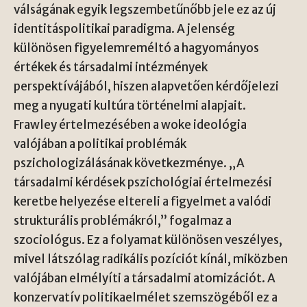
válságának egyik legszembetűnőbb jele ez az új
identitáspolitikai paradigma. A jelenség
különösen figyelemreméltó a hagyományos
értékek és társadalmi intézmények
perspektívájából, hiszen alapvetően kérdőjelezi
meg a nyugati kultúra történelmi alapjait.
Frawley értelmezésében a woke ideológia
valójában a politikai problémák
pszichologizálásának következménye. „A
társadalmi kérdések pszichológiai értelmezési
keretbe helyezése eltereli a figyelmet a valódi
strukturális problémákról,” fogalmaz a
szociológus. Ez a folyamat különösen veszélyes,
mivel látszólag radikális pozíciót kínál, miközben
valójában elmélyíti a társadalmi atomizációt. A
konzervatív politikaelmélet szemszögéből ez a