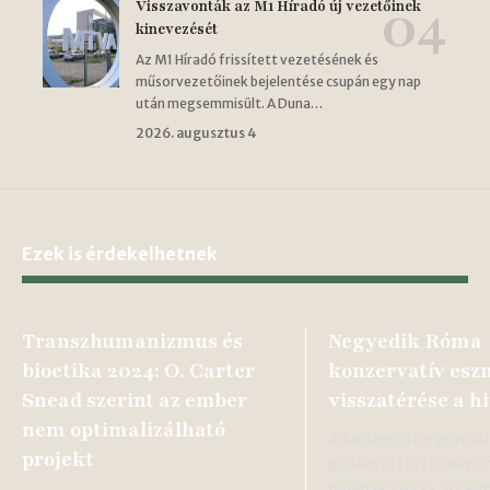
Visszavonták az M1 Híradó új vezetőinek
kinevezését
Az M1 Híradó frissített vezetésének és
műsorvezetőinek bejelentése csupán egy nap
után megsemmisült. A Duna…
2026. augusztus 4
Ezek is érdekelhetnek
Transzhumanizmus és
Negyedik Róma
bioetika 2024: O. Carter
konzervatív esz
Snead szerint az ember
visszatérése a h
nem optimalizálható
A konzervatív gondo
projekt
gyökerei történelmi
nyúlnak vissza. Az el