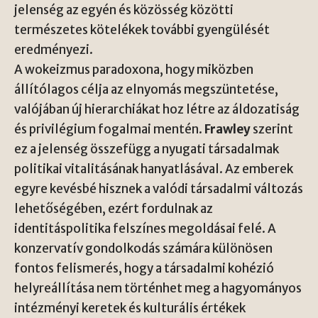
jelenség az egyén és közösség közötti
természetes kötelékek további gyengülését
eredményezi.
A wokeizmus paradoxona, hogy miközben
állítólagos célja az elnyomás megszüntetése,
valójában új hierarchiákat hoz létre az áldozatiság
és privilégium fogalmai mentén.
Frawley
szerint
ez a jelenség összefügg a nyugati társadalmak
politikai vitalitásának hanyatlásával. Az emberek
egyre kevésbé hisznek a valódi társadalmi változás
lehetőségében, ezért fordulnak az
identitáspolitika felszínes megoldásai felé. A
konzervatív gondolkodás számára különösen
fontos felismerés, hogy a társadalmi kohézió
helyreállítása nem történhet meg a hagyományos
intézményi keretek és kulturális értékek