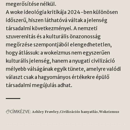
megerősítése nélkül.
A woke ideológia kritikája 2024-ben különösen
időszerű, hiszen láthatóvá váltak a jelenség
társadalmi következményei. A nemzeti
szuverenitás és a kulturális önazonosság
megőrzése szempontjából elengedhetetlen,
hogy átlássuk: a wokeizmus nem egyszerűen
kulturális jelenség, hanem a nyugati civilizáció
mélyebb válságának egyik tünete, amelyre valódi
választ csak a hagyományos értékekre épülő
társadalmi megújulás adhat.
CÍMKÉZVE:
Ashley Frawley
Civilizációs hanyatlás
Wokeizmus