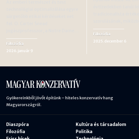
Az emberi természet és test
évtizedekben tanúi l
technológiai optimalizálása egyre
tradicionalista érték
sürgetőbb etikai kérdéseket vet
szorulásának, miköz
fel. O. Carter Snead
jogászprofesszor, a Notre Dame…
Filozófia
2025. december 6
Filozófia
2026. január 9
Gyökereinkből jövőt építünk – hiteles konzervatív hang
Magyarországról.
Diaszpóra
Kultúra és társadalom
Filozófia
Politika
Friss hírek
Technológia