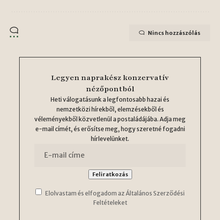
Nincs hozzászólás
Legyen naprakész konzervatív
nézőpontból
Heti válogatásunk a legfontosabb hazai és
nemzetközi hírekből, elemzésekből és
véleményekből közvetlenül a postaládájába. Adja meg
e-mail címét, és erősítse meg, hogy szeretné fogadni
hírlevelünket.
Elolvastam és elfogadom az Általános Szerződési
Feltételeket