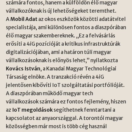
számára fontos, hanem a külföldön élő magyar
vállalkozóknak is új lehetőségeket teremthet.
A
Mobil Adat
az okos eszközök közötti adatátvitel
specialistája, ami különösen fontos a diaszpórában
élő magyar szakembereknek. „Ez a felvásárlás
erősíti a 4iG pozícióját a kritikus infrastruktúrák
digitalizációjában, ami a határon túli magyar
vállalkozásoknak is előnyös lehet,” nyilatkozta
Kovács István
, a Kanadai Magyar Technológiai
Társaság elnöke. A tranzakció révén a 4iG
jelentősen kibővíti IoT szolgáltatási portfólióját.
A diaszpórában működő magyar tech
vállalkozások számára ez fontos fejlemény, hiszen
az
IoT megoldások
segíthetnek fenntartani a
kapcsolatot az anyaországgal. A torontói magyar
közösségben már most is több cég használ