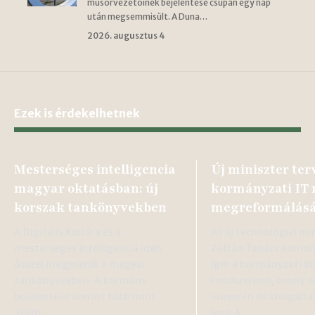
műsorvezetőinek bejelentése csupán egy nap
után megsemmisült. A Duna…
2026. augusztus 4
Ezek is érdekelhetnek
Mesterséges intelligencia
Új miniszter ter
magyar oktatásban: új
kormányzati IT 
korszak tankönyvekben
megreformálás
A Digitális Kultúra és a
Az új technológiai min
mesterséges intelligencia idén
Zoltán Tanács komoly
ősszel megjelenik a magyar
ígér a kormányzati i
tankönyvekben. A kormány
rendszerben, amely e
bejelentése szerint több mint
szuverén és szolgálta
2000…
lesz. A…