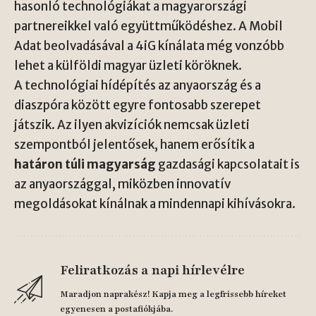
hasonló technológiákat a magyarországi
partnereikkel való együttműködéshez. A Mobil
Adat beolvadásával a 4iG kínálata még vonzóbb
lehet a külföldi magyar üzleti köröknek.
A technológiai hídépítés az anyaország és a
diaszpóra között egyre fontosabb szerepet
játszik. Az ilyen akvizíciók nemcsak üzleti
szempontból jelentősek, hanem erősítik a
határon túli magyarság
gazdasági kapcsolatait is
az anyaországgal, miközben innovatív
megoldásokat kínálnak a mindennapi kihívásokra.
Feliratkozás a napi hírlevélre
Maradjon naprakész! Kapja meg a legfrissebb híreket
egyenesen a postafiókjába.