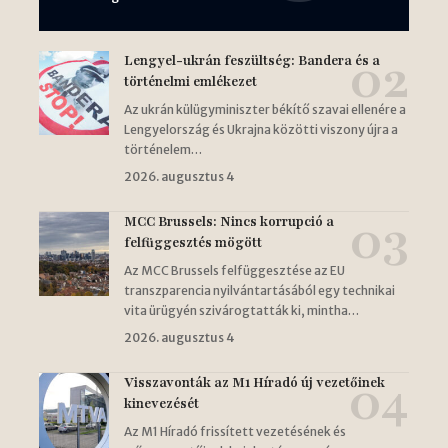
Lengyel-ukrán feszültség: Bandera és a
történelmi emlékezet
Az ukrán külügyminiszter békítő szavai ellenére a
Lengyelország és Ukrajna közötti viszony újra a
történelem…
2026. augusztus 4
MCC Brussels: Nincs korrupció a
felfüggesztés mögött
Az MCC Brussels felfüggesztése az EU
transzparencia nyilvántartásából egy technikai
vita ürügyén szivárogtatták ki, mintha…
2026. augusztus 4
Visszavonták az M1 Híradó új vezetőinek
kinevezését
Az M1 Híradó frissített vezetésének és