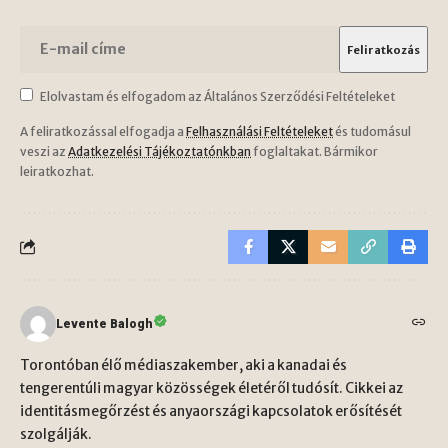
Elolvastam és elfogadom az Általános Szerződési Feltételeket
A feliratkozással elfogadja a
Felhasználási Feltételeket
és tudomásul
veszi az
Adatkezelési Tájékoztatónkban
foglaltakat. Bármikor
leiratkozhat.
Levente Balogh
Torontóban élő médiaszakember, aki a kanadai és
tengerentúli magyar közösségek életéről tudósít. Cikkei az
identitásmegőrzést és anyaországi kapcsolatok erősítését
szolgálják.