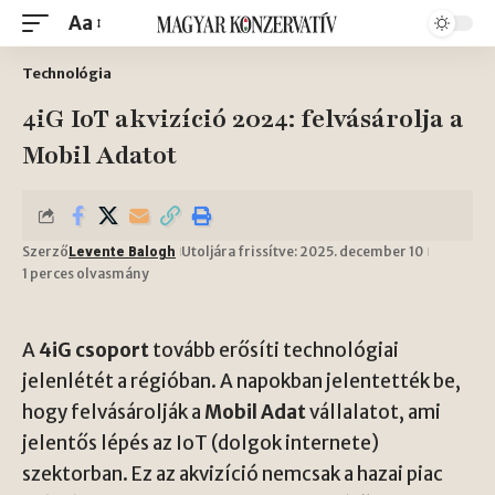
Aa
Technológia
4iG IoT akvizíció 2024: felvásárolja a
Mobil Adatot
Szerző
Utoljára frissítve: 2025. december 10
Levente Balogh
1 perces olvasmány
A
4iG csoport
tovább erősíti technológiai
jelenlétét a régióban. A napokban jelentették be,
hogy felvásárolják a
Mobil Adat
vállalatot, ami
jelentős lépés az IoT (dolgok internete)
szektorban. Ez az akvizíció nemcsak a hazai piac