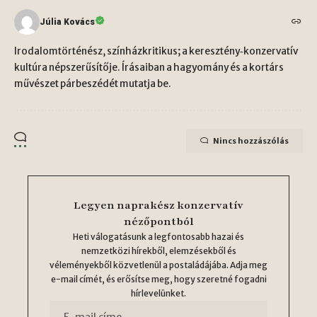
Júlia Kovács
Irodalomtörténész, színházkritikus; a keresztény‑konzervatív
kultúra népszerűsítője. Írásaiban a hagyomány és a kortárs
művészet párbeszédét mutatja be.
Nincs hozzászólás
Legyen naprakész konzervatív
nézőpontból
Heti válogatásunk a legfontosabb hazai és
nemzetközi hírekből, elemzésekből és
véleményekből közvetlenül a postaládájába. Adja meg
e-mail címét, és erősítse meg, hogy szeretné fogadni
hírlevelünket.