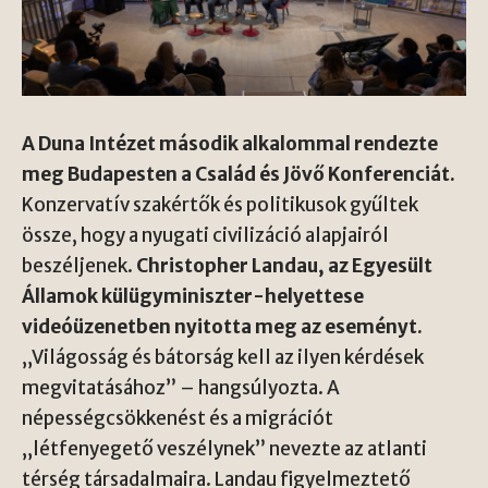
A Duna Intézet második alkalommal rendezte
meg Budapesten a Család és Jövő Konferenciát.
Konzervatív szakértők és politikusok gyűltek
össze, hogy a nyugati civilizáció alapjairól
beszéljenek.
Christopher Landau, az Egyesült
Államok külügyminiszter-helyettese
videóüzenetben nyitotta meg az eseményt.
„Világosság és bátorság kell az ilyen kérdések
megvitatásához” – hangsúlyozta. A
népességcsökkenést és a migrációt
„létfenyegető veszélynek” nevezte az atlanti
térség társadalmaira. Landau figyelmeztető