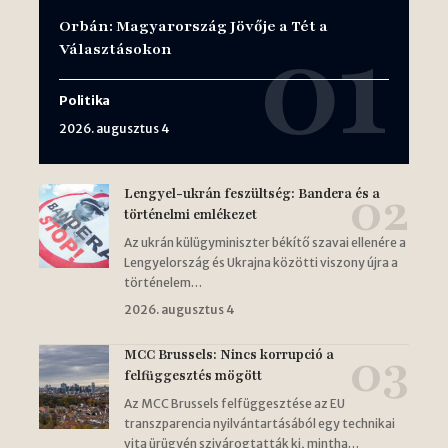
Orbán: Magyarország Jövője a Tét a
Választásokon
Politika
2026. augusztus 4
Lengyel-ukrán feszültség: Bandera és a
történelmi emlékezet
Az ukrán külügyminiszter békítő szavai ellenére a
Lengyelország és Ukrajna közötti viszony újra a
történelem…
2026. augusztus 4
MCC Brussels: Nincs korrupció a
felfüggesztés mögött
Az MCC Brussels felfüggesztése az EU
transzparencia nyilvántartásából egy technikai
vita ürügyén szivárogtatták ki, mintha…