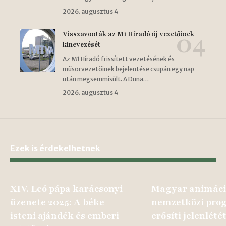
2026. augusztus 4
Visszavonták az M1 Híradó új vezetőinek
kinevezését
Az M1 Híradó frissített vezetésének és
műsorvezetőinek bejelentése csupán egy nap
után megsemmisült. A Duna…
2026. augusztus 4
Ezek is érdekelhetnek
XIV. Leó pápa karácsonyi
Magyar animáci
üzenete 2025: A béke
nemzetközi pro
isteni ajándék és emberi
erősíti jelenlété