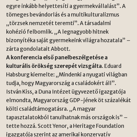
egyre inkább helyettesíti a gyermekvállalást”. A
tömeges bevándorlás és a multikulturalizmus
„törzsek nemzetét teremti”. A társadalmi
kohézió felbomlik. „A legnagyobb hitnek
bizonyítéka saját gyermekeink világra hozatala” –
zárta gondolatait Abbott.
A konferencia első panelbeszélgetése a
kulturális örökség szerepét vizsgálta.
Eduard
Habsburg kiemelte: „Mindenki a nyugati világban
tudja, hogy Magyarország a családokért áll”.
István Kiss, a Duna Intézet ügyvezető igazgatója
elmondta, Magyarország GDP-jének öt százalékát
költi családtámogatásra. „A magyar
tapasztalatokból tanulhatnak más országok is” –
tette hozzá. Scott Yenor, a Heritage Foundation
igazgatója szerint az amerikai konzervatív