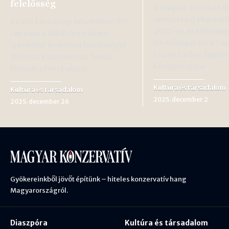
felelősség
A magyar animáció ú
nemzetközi sikere elő
Az idei karácsonyi beszédében XIV.
2025-ös év különleg
Leó pápa a békét mint isteni
lehetőséget kínál ha
ajándékot és emberi felelősséget
hiszen Európa figyel
állította középpontba. Szavai
középpontjába…
különös jelentőséggel…
Kultúra és társadalom
Kultúra és társadalom
2025. december 2
2025. december 26
Gyökereinkből jövőt építünk – hiteles konzervatív hang
Magyarországról.
Diaszpóra
Kultúra és társadalom