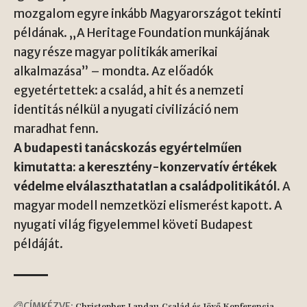
mozgalom egyre inkább Magyarországot tekinti
példának. „A Heritage Foundation munkájának
nagy része magyar politikák amerikai
alkalmazása” – mondta. Az előadók
egyetértettek: a család, a hit és a nemzeti
identitás nélkül a nyugati civilizáció nem
maradhat fenn.
A budapesti tanácskozás egyértelműen
kimutatta: a keresztény-konzervatív értékek
védelme elválaszthatatlan a családpolitikától.
A
magyar modell nemzetközi elismerést kapott. A
nyugati világ figyelemmel követi Budapest
példáját.
CÍMKÉZVE:
Christopher Landau
Család és Jövő Konferencia