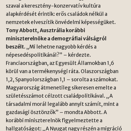
szavai a keresztény-konzervatív kultúra
alapkérdését érintik: erős családok nélkül a
nemzetek elveszítik önvédelmi képességüket.
Tony Abbott, Ausztrália korábbi
miniszterelnöke a demográfiai válságról
beszélt.
„Mi lehetne nagyobb kérdés a
népesedéspolitikánál?” – kérdezte.
Franciaországban, az Egyesült Államokban 1,6
körül van a termékenységi ráta. Olaszországban
1,2, Spanyolországban 1,1 – sorolta a számokat.
Magyarország átmenetileg sikeresen emelte a
születésszámot célzott családpolitikával. „A
társadalmi morál legalább annyit számít, mint a
gazdasági ösztönzők” – mondta Abbott. A
korábbi miniszterelnök figyelmeztette a
hallgatóságot: „A Nyugat nagy részén a migráció