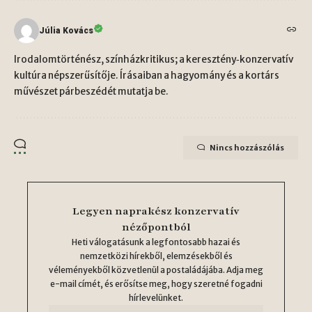
Júlia Kovács
Irodalomtörténész, színházkritikus; a keresztény‑konzervatív
kultúra népszerűsítője. Írásaiban a hagyomány és a kortárs
művészet párbeszédét mutatja be.
Nincs hozzászólás
Legyen naprakész konzervatív
nézőpontból
Heti válogatásunk a legfontosabb hazai és
nemzetközi hírekből, elemzésekből és
véleményekből közvetlenül a postaládájába. Adja meg
e-mail címét, és erősítse meg, hogy szeretné fogadni
hírlevelünket.