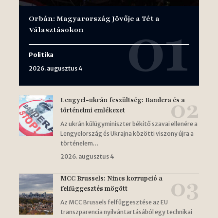
Orbán: Magyarország Jövője a Tét a
Választásokon
Politika
2026. augusztus 4
Lengyel-ukrán feszültség: Bandera és a
történelmi emlékezet
Az ukrán külügyminiszter békítő szavai ellenére a
Lengyelország és Ukrajna közötti viszony újra a
történelem…
2026. augusztus 4
MCC Brussels: Nincs korrupció a
felfüggesztés mögött
Az MCC Brussels felfüggesztése az EU
transzparencia nyilvántartásából egy technikai