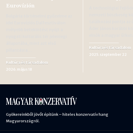
Eurovízión
A technológiai fejlődé
nemzeti büszkeség k
Bulgária történelmi győzelme az
találkozási pontja az 
idei Eurovíziós Dalfesztiválon
Áder János korábbi k
mélyebb betekintést nyújt a
elnök a magyar űrku
nyugati kulturális tér jelenlegi
állapotába, mint azt első
Kultúra és társadalom
pillantásra…
2025. szeptember 22
Kultúra és társadalom
2026. május 18
Gyökereinkből jövőt építünk – hiteles konzervatív hang
Magyarországról.