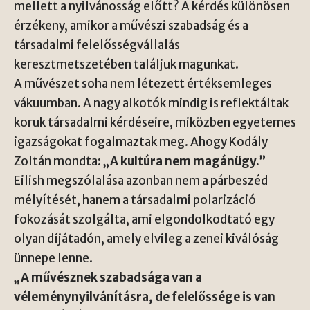
mellett a nyilvánosság előtt? A kérdés különösen
érzékeny, amikor a művészi szabadság és a
társadalmi felelősségvállalás
keresztmetszetében találjuk magunkat.
A művészet soha nem létezett értéksemleges
vákuumban. A nagy alkotók mindig is reflektáltak
koruk társadalmi kérdéseire, miközben egyetemes
igazságokat fogalmaztak meg. Ahogy Kodály
Zoltán mondta:
„A kultúra nem magánügy.”
Eilish megszólalása azonban nem a párbeszéd
mélyítését, hanem a társadalmi polarizáció
fokozását szolgálta, ami elgondolkodtató egy
olyan díjátadón, amely elvileg a zenei kiválóság
ünnepe lenne.
„A művésznek szabadsága van a
véleménynyilvánításra, de felelőssége is van