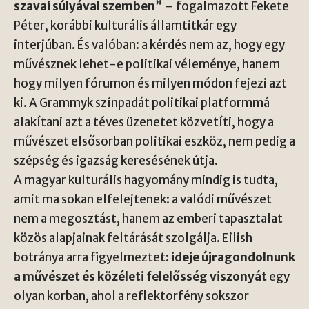
szavai súlyával szemben”
– fogalmazott Fekete
Péter, korábbi kulturális államtitkár egy
interjúban. És valóban: a kérdés nem az, hogy egy
művésznek lehet-e politikai véleménye, hanem
hogy milyen fórumon és milyen módon fejezi azt
ki. A Grammyk színpadát politikai platformmá
alakítani azt a téves üzenetet közvetíti, hogy a
művészet elsősorban politikai eszköz, nem pedig a
szépség és igazság keresésének útja.
A magyar kulturális hagyomány mindig is tudta,
amit ma sokan elfelejtenek: a valódi művészet
nem a megosztást, hanem az emberi tapasztalat
közös alapjainak feltárását szolgálja. Eilish
botránya arra figyelmeztet:
ideje újragondolnunk
a művészet és közéleti felelősség viszonyát
egy
olyan korban, ahol a reflektorfény sokszor