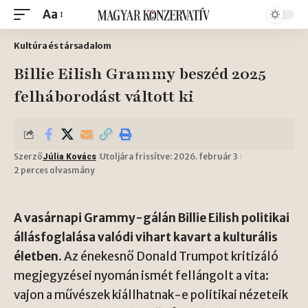
Aa
Kultúra és társadalom
Billie Eilish Grammy beszéd 2025
felháborodást váltott ki
Szerző
Utoljára frissítve: 2026. február 3
Júlia Kovács
2 perces olvasmány
A vasárnapi Grammy-gálán Billie Eilish politikai
állásfoglalása valódi vihart kavart a kulturális
életben.
Az énekesnő Donald Trumpot kritizáló
megjegyzései nyomán ismét fellángolt a vita:
vajon a művészek kiállhatnak-e politikai nézeteik