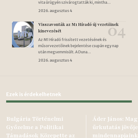
vita ürügyén szivárogtatták ki, mintha…
2026. augusztus 4
Visszavonták az M1 Híradó új vezetőinek
kinevezését
Az M1 Híradó frissített vezetésének és
műsorvezetőinek bejelentése csupán egy nap
után megsemmisült. A Duna…
2026. augusztus 4
Ezek is érdekelhetnek
Bulgária Történelmi
Áder János: Mag
Győzelme a Politikai
űrkutatás jövője
Támadások Közepette az
mindennapjaink