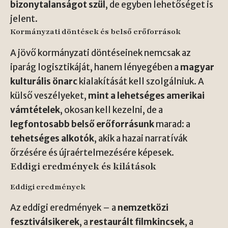
bizonytalanságot szül
, de egyben lehetőséget is
jelent.
Kormányzati döntések és belső erőforrások
A jövő kormányzati döntéseinek nemcsak az
iparág logisztikáját, hanem lényegében a
magyar
kulturális önarc
kialakítását kell szolgálniuk. A
külső veszélyeket,
mint a lehetséges amerikai
vámtételek
, okosan kell kezelni, de a
legfontosabb belső erőforrásunk
marad: a
tehetséges alkotók
, akik a hazai narratívák
őrzésére és újraértelmezésére képesek.
Eddigi eredmények és kilátások
Eddigi eredmények
Az eddigi eredmények – a
nemzetközi
fesztiválsikerek
, a
restaurált filmkincsek
, a