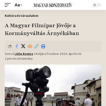
Aa
Kultúra és társadalom
A Magyar Filmipar Jövője a
Kormányváltás Árnyékában
Szerző
Utoljára frissítve: 2026. április 16
Júlia Kovács
2 perces olvasmány