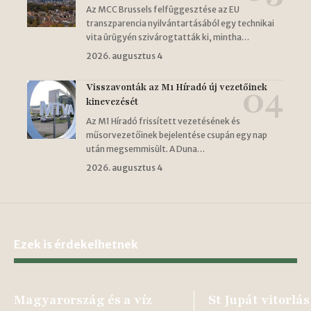
Az MCC Brussels felfüggesztése az EU
transzparencia nyilvántartásából egy technikai
vita ürügyén szivárogtatták ki, mintha…
2026. augusztus 4
Visszavonták az M1 Híradó új vezetőinek
kinevezését
Az M1 Híradó frissített vezetésének és
műsorvezetőinek bejelentése csupán egy nap
után megsemmisült. A Duna…
2026. augusztus 4
Ezek is érdekelhetnek
Magyarország és a víz
St Jupát vitorlás