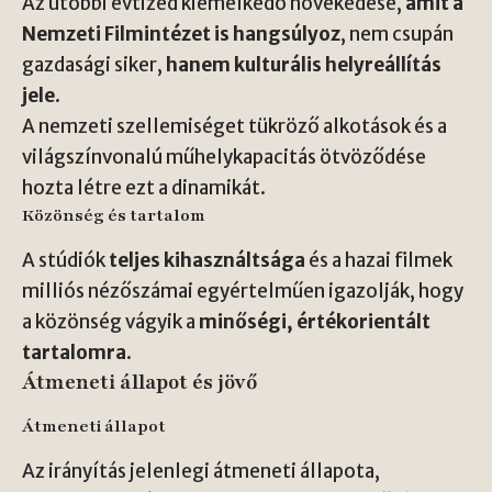
Az utóbbi évtized kiemelkedő növekedése,
amit a
Nemzeti Filmintézet is hangsúlyoz
, nem csupán
gazdasági siker,
hanem kulturális helyreállítás
jele
.
A nemzeti szellemiséget tükröző alkotások és a
világszínvonalú műhelykapacitás ötvöződése
hozta létre ezt a dinamikát.
Közönség és tartalom
A stúdiók
teljes kihasználtsága
és a hazai filmek
milliós nézőszámai egyértelműen igazolják, hogy
a közönség vágyik a
minőségi, értékorientált
tartalomra
.
Átmeneti állapot és jövő
Átmeneti állapot
Az irányítás jelenlegi átmeneti állapota,