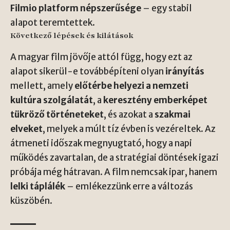
Filmio platform népszerűsége
– egy stabil
alapot teremtettek.
Következő lépések és kilátások
A magyar film jövője attól függ, hogy ezt az
alapot sikerül-e továbbépíteni olyan
irányítás
mellett, amely
előtérbe helyezi a nemzeti
kultúra szolgálatát
, a
keresztény emberképet
tükröző történeteket
, és azokat a
szakmai
elveket
, melyek a múlt tíz évben is vezéreltek. Az
átmeneti időszak megnyugtató, hogy a napi
működés zavartalan, de a stratégiai döntések igazi
próbája még hátravan. A film nemcsak ipar, hanem
lelki táplálék
– emlékezzünk erre a változás
küszöbén.