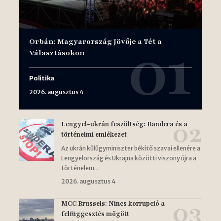
Orbán: Magyarország Jövője a Tét a
Választásokon
Politika
2026. augusztus 4
Lengyel-ukrán feszültség: Bandera és a
történelmi emlékezet
Az ukrán külügyminiszter békítő szavai ellenére a
Lengyelország és Ukrajna közötti viszony újra a
történelem…
2026. augusztus 4
MCC Brussels: Nincs korrupció a
felfüggesztés mögött