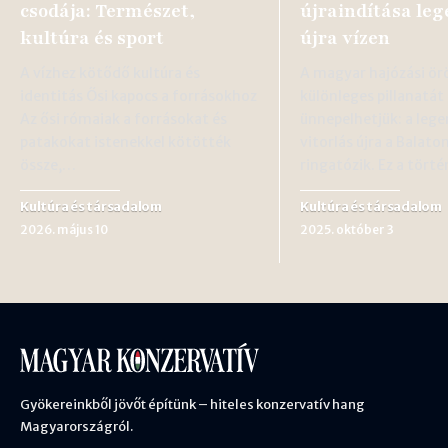
csodája: Természet,
újraindítása leg
kultúra és sport
újra vízen
A vízhez kötődő kultúra és
A magyar hajózási ör
identitás Ősi kapocs a forrásokhoz
különleges pillanatát
Az ősi rómaiak a forrásokat és
ünnepelhetjük: a lege
patakokat istenekkel kötötték
vitorlás újra a Balato
össze,…
ringatózik. Ez a tört
Kultúra és társadalom
Kultúra és társadalom
2026. május 10
2025. október 3
Gyökereinkből jövőt építünk – hiteles konzervatív hang
Magyarországról.