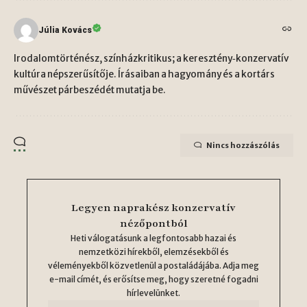
Júlia Kovács
Irodalomtörténész, színházkritikus; a keresztény‑konzervatív
kultúra népszerűsítője. Írásaiban a hagyomány és a kortárs
művészet párbeszédét mutatja be.
Nincs hozzászólás
Legyen naprakész konzervatív
nézőpontból
Heti válogatásunk a legfontosabb hazai és
nemzetközi hírekből, elemzésekből és
véleményekből közvetlenül a postaládájába. Adja meg
e-mail címét, és erősítse meg, hogy szeretné fogadni
hírlevelünket.