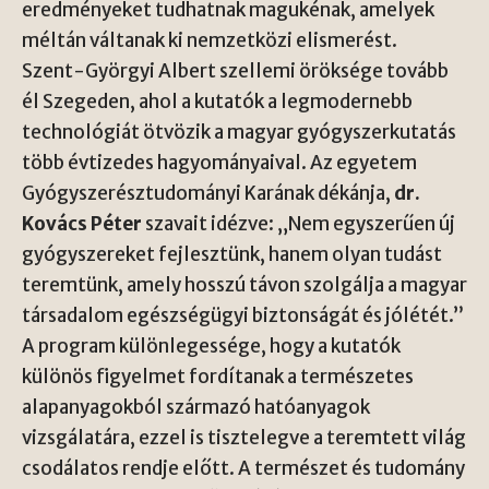
eredményeket tudhatnak magukénak, amelyek
méltán váltanak ki nemzetközi elismerést.
Szent-Györgyi Albert szellemi öröksége tovább
él Szegeden, ahol a kutatók a legmodernebb
technológiát ötvözik a magyar gyógyszerkutatás
több évtizedes hagyományaival. Az egyetem
Gyógyszerésztudományi Karának dékánja,
dr.
Kovács Péter
szavait idézve: „Nem egyszerűen új
gyógyszereket fejlesztünk, hanem olyan tudást
teremtünk, amely hosszú távon szolgálja a magyar
társadalom egészségügyi biztonságát és jólétét.”
A program különlegessége, hogy a kutatók
különös figyelmet fordítanak a természetes
alapanyagokból származó hatóanyagok
vizsgálatára, ezzel is tisztelegve a teremtett világ
csodálatos rendje előtt. A természet és tudomány