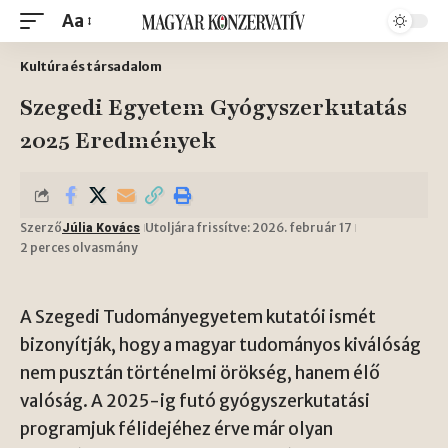
Aa
Kultúra és társadalom
Szegedi Egyetem Gyógyszerkutatás
2025 Eredmények
Szerző
Utoljára frissítve: 2026. február 17
Júlia Kovács
2 perces olvasmány
A Szegedi Tudományegyetem kutatói ismét
bizonyítják, hogy a magyar tudományos kiválóság
nem pusztán történelmi örökség, hanem élő
valóság. A 2025-ig futó gyógyszerkutatási
programjuk félidejéhez érve már olyan