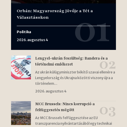
Orbán: Magyarország Jövője a Tét a
Választásokon
Politika
2026. augusztus 4
Lengyel-ukrán feszültség: Bandera és a
történelmi emlékezet
Az ukrán külügyminiszter békítő szavai ellenére a
Lengyelország és Ukrajna közötti viszony újra a
történelem…
2026. augusztus 4
MCC Brussels: Nincs korrupció a
felfüggesztés mögött
Az MCC Brussels felfüggesztése az EU
transzparencia nyilvántartásából egy technikai