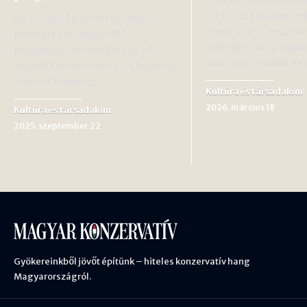
A Ferencváros európa
ért Portugáliában, mi
A Corvinus Egyetem büszkén
Braga 4-0-s győzelm
jelentette be, hogy MBA
megfordította a bud
programja bekerült Európa 60
hátrányát. Robbie K
legjobb képzése közé a QS Business
Masters Rankings…
Kultúra és társadalom
2026. március 18
Kultúra és társadalom
2025. szeptember 22
Gyökereinkből jövőt építünk – hiteles konzervatív hang
Magyarországról.