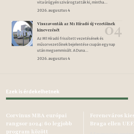
vita ürügyén szivárogtatták ki, mintha…
2026. augusztus 4
Visszavonták az M1 Híradó új vezetőinek
kinevezését
Az M1 Híradó frissített vezetésének és
műsorvezetőinek bejelentése csupán egy nap
után megsemmisült. A Duna…
2026. augusztus 4
Ezek is érdekelhetnek
Corvinus MBA európai
Ferencváros kies
rangsor 2024: 60 legjobb
Braga ellen UE
program között