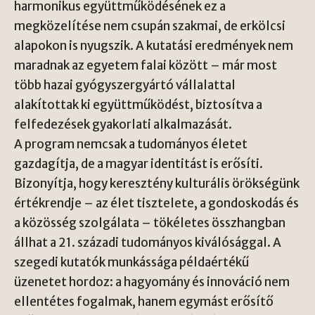
harmonikus együttműködésének ez a
megközelítése nem csupán szakmai, de erkölcsi
alapokon is nyugszik. A kutatási eredmények nem
maradnak az egyetem falai között – már most
több hazai gyógyszergyártó vállalattal
alakítottak ki együttműködést, biztosítva a
felfedezések gyakorlati alkalmazását.
A program nemcsak a tudományos életet
gazdagítja, de a magyar identitást is erősíti.
Bizonyítja, hogy keresztény kulturális örökségünk
értékrendje – az élet tisztelete, a gondoskodás és
a közösség szolgálata – tökéletes összhangban
állhat a 21. századi tudományos kiválósággal. A
szegedi kutatók munkássága példaértékű
üzenetet hordoz: a hagyomány és innováció nem
ellentétes fogalmak, hanem egymást erősítő