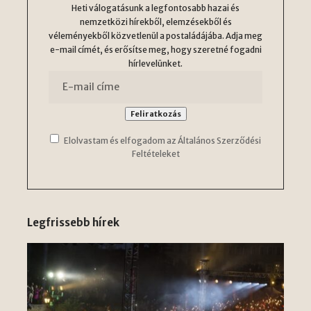
Heti válogatásunk a legfontosabb hazai és
nemzetközi hírekből, elemzésekből és
véleményekből közvetlenül a postaládájába. Adja meg
e-mail címét, és erősítse meg, hogy szeretné fogadni
hírlevelünket.
Elolvastam és elfogadom az Általános Szerződési
Feltételeket
Legfrissebb hírek