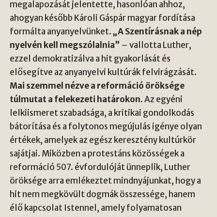
megalapozását jelentette, hasonlóan ahhoz,
ahogyan később Károli Gáspár magyar fordítása
formálta anyanyelvünket.
„A Szentírásnak a nép
nyelvén kell megszólalnia”
– vallotta Luther,
ezzel demokratizálva a hit gyakorlását és
elősegítve az anyanyelvi kultúrák felvirágzását.
Mai szemmel nézve a reformáció öröksége
túlmutat a felekezeti határokon.
Az egyéni
lelkiismeret szabadsága, a kritikai gondolkodás
bátorítása és a folytonos megújulás igénye olyan
értékek, amelyek az egész keresztény kultúrkör
sajátjai. Miközben a protestáns közösségek a
reformáció 507. évfordulóját ünneplik, Luther
öröksége arra emlékeztet mindnyájunkat, hogy a
hit nem megkövült dogmák összessége, hanem
élő kapcsolat Istennel, amely folyamatosan