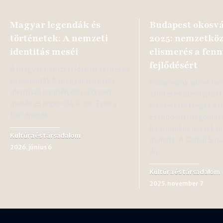
Magyar legendák és
Budapest okosvá
történetek: A nemzeti
2025: nemzetköz
identitás meséi
elismerés a fenn
fejlődésért
A magyar nemzeti identitás mesék
és legendák A magyar nemzeti
Fővárosunk ismét ne
identitás legmélyebb rétegeit
színtéren bizonyított
mesék és legendák őrzik. Ezek a
elkötelezettségét a
történetek…
és modern megoldás
harmonikus összekap
Kultúra és társadalom
mellett. A Global Sma
2026. június 6
díj…
Kultúra és társadalom
2025. november 7