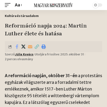
Aa
Kultúra és társadalom
Reformáció napja 2024: Martin
Luther élete és hatása
Szerző
Utoljára frissítve: 2025. október 31
Júlia Kovács
2 perces olvasmány
A reformáció napján, október 31-én
a protestáns
egyházak világszerte arra a forradalmi tettre
emlékeznek, amikor 1517-ben Luther Márton
kiszögezte 95 tételét a wittenbergi vártemplom
kapujára. Ez a látszólag egyszerű cselekedet