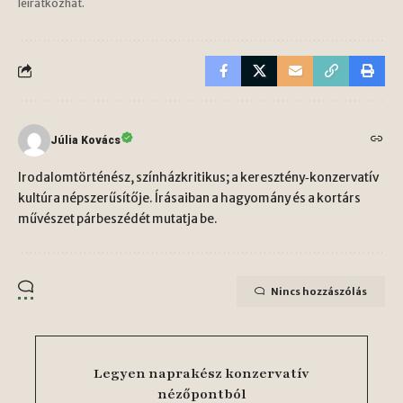
leiratkozhat.
Júlia Kovács
Irodalomtörténész, színházkritikus; a keresztény‑konzervatív
kultúra népszerűsítője. Írásaiban a hagyomány és a kortárs
művészet párbeszédét mutatja be.
Nincs hozzászólás
Legyen naprakész konzervatív
nézőpontból