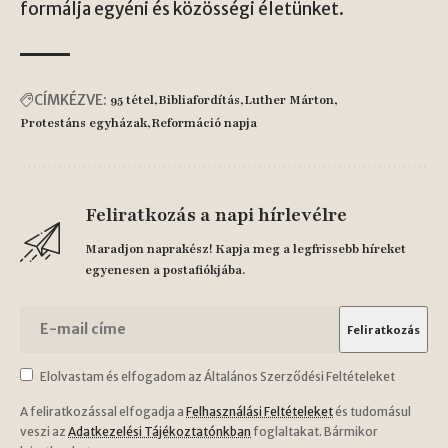
formálja egyéni és közösségi életünket.
CÍMKÉZVE:
95 tétel
Bibliafordítás
Luther Márton
Protestáns egyházak
Reformáció napja
Feliratkozás a napi hírlevélre
Maradjon naprakész! Kapja meg a legfrissebb híreket
egyenesen a postafiókjába.
Elolvastam és elfogadom az Általános Szerződési Feltételeket
A feliratkozással elfogadja a
Felhasználási Feltételeket
és tudomásul
veszi az
Adatkezelési Tájékoztatónkban
foglaltakat. Bármikor