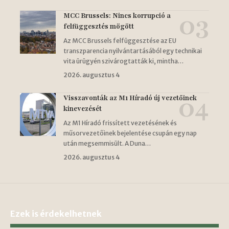
MCC Brussels: Nincs korrupció a
felfüggesztés mögött
Az MCC Brussels felfüggesztése az EU
transzparencia nyilvántartásából egy technikai
vita ürügyén szivárogtatták ki, mintha…
2026. augusztus 4
Visszavonták az M1 Híradó új vezetőinek
kinevezését
Az M1 Híradó frissített vezetésének és
műsorvezetőinek bejelentése csupán egy nap
után megsemmisült. A Duna…
2026. augusztus 4
Ezek is érdekelhetnek