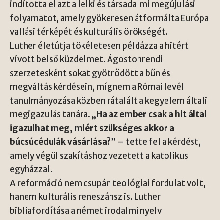
indította el azt a lelki és társadalmi megújulási
folyamatot, amely gyökeresen átformálta Európa
vallási térképét és kulturális örökségét.
Luther életútja tökéletesen példázza a hitért
vívott belső küzdelmet. Ágostonrendi
szerzetesként sokat gyötrődött a bűn és
megváltás kérdésein, mígnem a Római levél
tanulmányozása közben rátalált a kegyelem általi
megigazulás tanára.
„Ha az ember csak a hit által
igazulhat meg, miért szükséges akkor a
búcsúcédulák vásárlása?”
– tette fel a kérdést,
amely végül szakításhoz vezetett a katolikus
egyházzal.
A reformáció nem csupán teológiai fordulat volt,
hanem kulturális reneszánsz is. Luther
bibliafordítása a német irodalmi nyelv