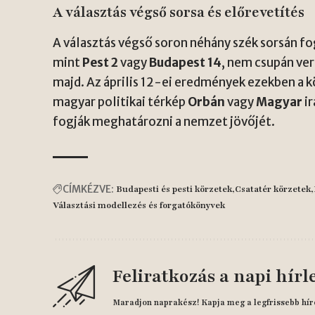
A választás végső sorsa és előrevetítés
A választás végső soron néhány szék sorsán fo
mint
Pest 2
vagy
Budapest 14
, nem csupán ve
majd. Az április 12-ei eredmények ezekben a k
magyar politikai térkép
Orbán
vagy
Magyar
ir
fogják meghatározni a nemzet jövőjét.
CÍMKÉZVE:
Budapesti és pesti körzetek
Csatatér körzetek
Választási modellezés és forgatókönyvek
Feliratkozás a napi hírl
Maradjon naprakész! Kapja meg a legfrissebb hír