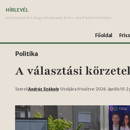
HÍRLEVÉL
Iratkozzon fel, hogy olvashassa heti e-mail hírlevelünket.
Főoldal
Fris
Politika
A választási körzet
Szerző
Utoljára frissítve: 2026. április 10
2
András Székely