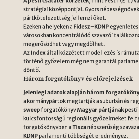
A pesti csatatér körzetek
, mint Pest 1 (Érd) 
stratégiai középpontjai. Gyors népességnöve
pártkötelezettség jellemzi őket.
Ezeken a helyeken a
Fidesz–KDNP
egyenletese
városokban koncentrálódó szavazói találkoznak
megerősödhet vagy megdőlhet.
Az
Index
által közzétett modellezés is rámuta
történő győzelem még nem garantál parlamen
döntő.
Három forgatókönyv és előrejelzések
Jelenlegi adatok alapján három forgatóköny
a kormánypártok megtartják a suburbán és reg
sweep
forgatókönyv
Magyar pártjának
pesti
kulcsfontosságú regionális győzelmeket felté
forgatókönyvben a
Tisza
népszerűség szavaza
KDNP
parlamenti többségét eredményez.