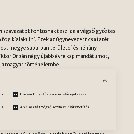
en szavazatot fontosnak tesz, de a végső győztes
 fog kialakulni. Ezek az úgynevezett
csatatér
Pest megye suburbán területei és néhány
Viktor Orbán négy újabb évre kap mandátumot,
at a magyar történelembe.
Három forgatókönyv és előrejelzések
A választás végső sorsa és előrevetítés