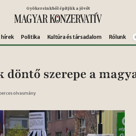
Gyökereinkből építjük a jövőt
s hírek
Politika
Kultúra és társadalom
Rólunk
ek döntő szerepe a magy
 perces olvasmány