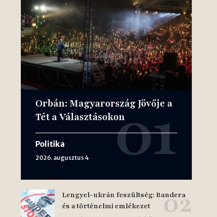
Orbán: Magyarország Jövője a
Tét a Választásokon
Politika
2026. augusztus 4
Lengyel-ukrán feszültség: Bandera
és a történelmi emlékezet