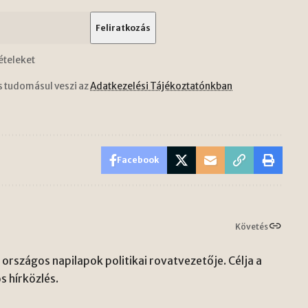
ételeket
s tudomásul veszi az
Adatkezelési Tájékoztatónkban
Facebook
Követés
országos napilapok politikai rovatvezetője. Célja a
s hírközlés.