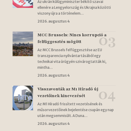
Az ukrán külügyminiszter békítő szavai
ellenére a Lengyelország és Ukrajna közötti
viszony újra a történelem…
2026. augusztus 4
MCC Brussels: Nincs korrupció a
felfüggesztés mögött
Az MCC Brussels felfüggesztése az EU
transzparencia nyilvántartásából egy
technikai vita ürügyén szivárogtatták ki,
mintha…
2026. augusztus 4
Visszavonták az M1 Híradó új
vezetőinek kinevezését
Az M1 Híradó frissített vezetésének és
műsorvezetőinek bejelentése csupán egy nap
után megsemmisült. A Duna…
2026. augusztus 4