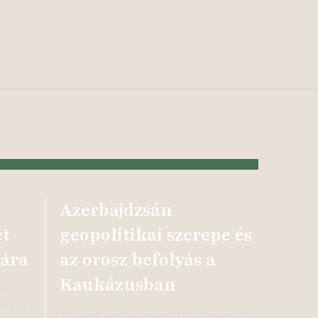
Azerbajdzsán
et
geopolitikai szerepe és
ára
az orosz befolyás a
Kaukázusban
éter
tte le
Az Azerbajdzsán geopolitikai szerepe a