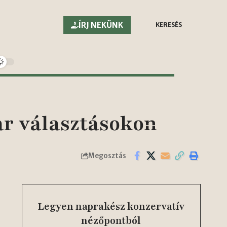
ÍRJ NEKÜNK
KERESÉS
ar választásokon
Megosztás
Legyen naprakész konzervatív
nézőpontból