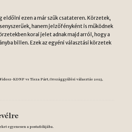
g eldőlni ezen a már szűk csatateren. Körzetek,
rsenyszerűek, hanem jelzőfényként is működnek
örzetekben korai jelet adnak majd arról, hogy a
ányba billen. Ezek az egyéni választási körzetek
Fidesz-KDNP vs Tisza Párt
Országgyűlési választás 2025
evélre
eket egyenesen a postafiókjába.