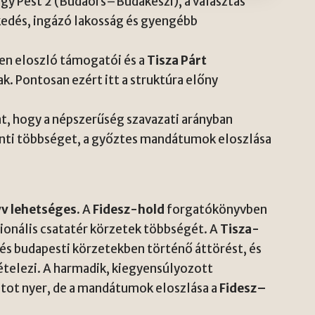
vagy Pest 2 (Budaörs–Budakeszi), a választás
kedés, ingázó lakosság és gyengébb
n eloszló támogatói és a
Tisza Párt
. Pontosan ezért itt a struktúra előny
t, hogy a népszerűség szavazati arányban
ti többséget, a győztes mandátumok eloszlása
v lehetséges.
A
Fidesz-hold
forgatókönyvben
ionális csatatér körzetek többségét. A
Tisza-
 és budapesti körzetekben történő áttörést, és
telezi. A harmadik, kiegyensúlyozott
tot nyer, de a mandátumok eloszlása a
Fidesz–