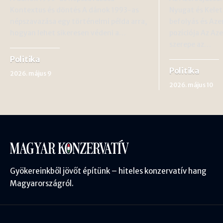
Kontextus és döntés A dánok 1993-as
Nyugat és Kelet
népszavazása egy történelmi példa arra,
befolyás és Aze
hogyan lehet sikeresen védeni a…
pozíciója Az Az
szerepe az…
Politika
Politika
2026. május 9
2026. május 10
Gyökereinkből jövőt építünk – hiteles konzervatív hang
Magyarországról.