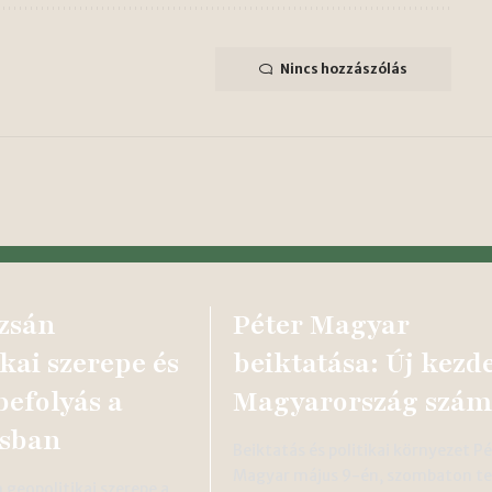
Nincs hozzászólás
zsán
Péter Magyar
kai szerepe és
beiktatása: Új kezd
befolyás a
Magyarország szám
sban
Beiktatás és politikai környezet P
Magyar május 9-én, szombaton te
 geopolitikai szerepe a