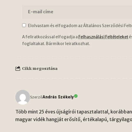
Elolvastam és elfogadom az Általános Szerződési Felt
A feliratkozással elfogadja a
Felhasználási Feltételeket
é
foglaltakat. Bármikor leiratkozhat.
Cikk megosztása
András Székely
Szerző
Több mint 25 éves újságírói tapasztalattal, korábban 
magyar vidék hangját erősítő, értékalapú, tárgyilago