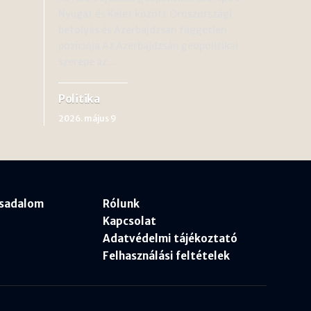
Nyugat és Kelet között Oroszországi
befolyás és Azerbajdzsán független
pozíciója Az Azerbajdzsán geopolitikai
szerepe az…
Politika
2026. május 9
rsadalom
Rólunk
Kapcsolat
Adatvédelmi tájékoztató
Felhasználási feltételek