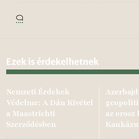
Ezek is érdekelhetnek
Nemzeti Érdekek
Azerbajd
Védelme: A Dán Kivétel
geopoliti
a Maastrichti
az orosz 
Szerződésben
Kaukázu
A dánok 1993-as népszavazása
Az Azerbajdzsán