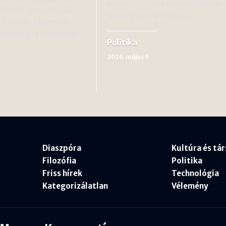
a hivatali esküt a miniszterelnöki
 között Oroszországi
posztra, miután a Tisza…
rbajdzsán független
erbajdzsán geopolitikai
Politika
2026. május 9
Diaszpóra
Kultúra és tá
Filozófia
Politika
Friss hírek
Technológia
Kategorizálatlan
Vélemény