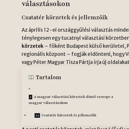
választásokon
Csatatér körzetek és jellemzőik
Az április 12-ei országgyűlési választás mind
ténylegesen egy tucatnyi választási körzetben
körzetek
– főként Budapest külső kerületei, 
regionális központ – fogják eldönteni, hogy 
vagy Péter Magyar Tisza Pártja írja új oldalak
Tartalom
A magyar választási körzetek döntő szerepe a
magyar választásokon
Csatatér körzetek és jellemzőik