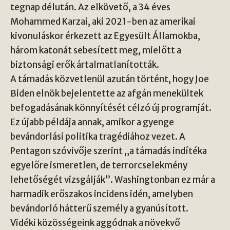
tegnap délután. Az elkövető, a 34 éves
Mohammed Karzai, aki 2021-ben az amerikai
kivonuláskor érkezett az Egyesült Államokba,
három katonát sebesített meg, mielőtt a
biztonsági erők ártalmatlanították.
A támadás közvetlenül azután történt, hogy Joe
Biden elnök bejelentette az afgán menekültek
befogadásának könnyítését célzó új programját.
Ez újabb példája annak, amikor a gyenge
bevándorlási politika tragédiához vezet. A
Pentagon szóvivője szerint „a támadás indítéka
egyelőre ismeretlen, de terrorcselekmény
lehetőségét vizsgálják”. Washingtonban ez már a
harmadik erőszakos incidens idén, amelyben
bevándorló hátterű személy a gyanúsított.
Vidéki közösségeink aggódnak a növekvő