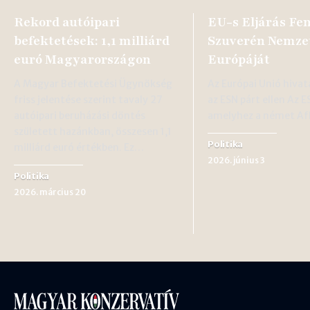
Rekord autóipari
EU-s Eljárás Fen
befektetések: 1,1 milliárd
Szuverén Nemze
euró Magyarországon
Európáját
A Magyar Befektetési Ügynökség
Az Európai Unió hivat
friss jelentése szerint tavaly 27
az ESN párt ellen Az E
autóipari beruházási döntés
amelyhez a német Af
született hazánkban, összesen 1,1
Politika
milliárd euró értékben. Ez…
2026. június 3
Politika
2026. március 20