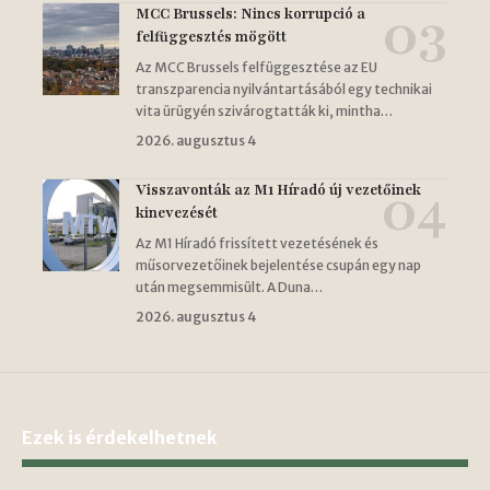
MCC Brussels: Nincs korrupció a
felfüggesztés mögött
Az MCC Brussels felfüggesztése az EU
transzparencia nyilvántartásából egy technikai
vita ürügyén szivárogtatták ki, mintha…
2026. augusztus 4
Visszavonták az M1 Híradó új vezetőinek
kinevezését
Az M1 Híradó frissített vezetésének és
műsorvezetőinek bejelentése csupán egy nap
után megsemmisült. A Duna…
2026. augusztus 4
Ezek is érdekelhetnek