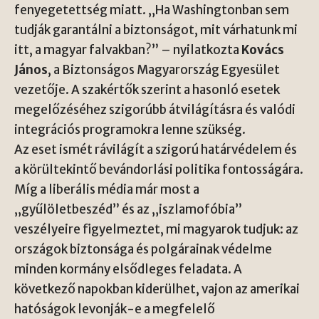
fenyegetettség miatt. „Ha Washingtonban sem
tudják garantálni a biztonságot, mit várhatunk mi
itt, a magyar falvakban?” – nyilatkozta
Kovács
János
, a Biztonságos Magyarország Egyesület
vezetője. A szakértők szerint a hasonló esetek
megelőzéséhez szigorúbb átvilágításra és valódi
integrációs programokra lenne szükség.
Az eset ismét rávilágít a szigorú határvédelem és
a körültekintő bevándorlási politika fontosságára.
Míg a liberális média már most a
„gyűlöletbeszéd” és az „iszlamofóbia”
veszélyeire figyelmeztet, mi magyarok tudjuk: az
országok biztonsága és polgárainak védelme
minden kormány elsődleges feladata. A
következő napokban kiderülhet, vajon az amerikai
hatóságok levonják-e a megfelelő