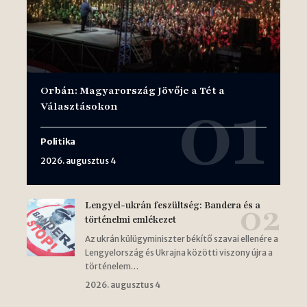
Orbán: Magyarország Jövője a Tét a
Választásokon
Politika
2026. augusztus 4
Lengyel-ukrán feszültség: Bandera és a
történelmi emlékezet
Az ukrán külügyminiszter békítő szavai ellenére a
Lengyelország és Ukrajna közötti viszony újra a
történelem…
2026. augusztus 4