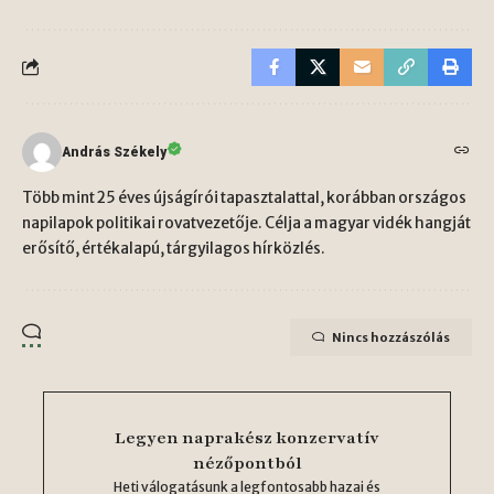
András Székely
Több mint 25 éves újságírói tapasztalattal, korábban országos
napilapok politikai rovatvezetője. Célja a magyar vidék hangját
erősítő, értékalapú, tárgyilagos hírközlés.
Nincs hozzászólás
Legyen naprakész konzervatív
nézőpontból
Heti válogatásunk a legfontosabb hazai és