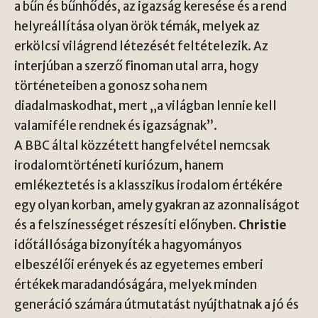
a bűn és bűnhődés, az igazság keresése és a rend
helyreállítása olyan örök témák, melyek az
erkölcsi világrend létezését feltételezik. Az
interjúban a szerző finoman utal arra, hogy
történeteiben a gonosz soha nem
diadalmaskodhat, mert „a világban lennie kell
valamiféle rendnek és igazságnak”.
A BBC által közzétett hangfelvétel nemcsak
irodalomtörténeti kuriózum, hanem
emlékeztetés is a klasszikus irodalom értékére
egy olyan korban, amely gyakran az azonnaliságot
és a felszínességet részesíti előnyben.
Christie
időtállósága bizonyíték a hagyományos
elbeszélői erények és az egyetemes emberi
értékek maradandóságára, melyek minden
generáció számára útmutatást nyújthatnak a jó és