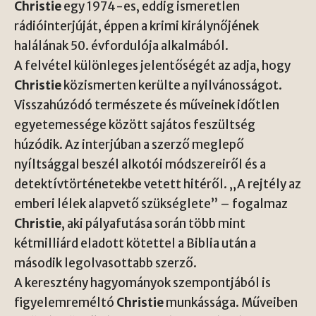
Christie
egy 1974-es, eddig ismeretlen
rádióinterjúját, éppen a krimi királynőjének
halálának 50. évfordulója alkalmából.
A felvétel különleges jelentőségét az adja, hogy
Christie
közismerten kerülte a nyilvánosságot.
Visszahúzódó természete és műveinek időtlen
egyetemessége között sajátos feszültség
húzódik. Az interjúban a szerző meglepő
nyíltsággal beszél alkotói módszereiről és a
detektívtörténetekbe vetett hitéről. „A rejtély az
emberi lélek alapvető szükséglete” – fogalmaz
Christie
, aki pályafutása során több mint
kétmilliárd eladott kötettel a Biblia után a
második legolvasottabb szerző.
A keresztény hagyományok szempontjából is
figyelemreméltó
Christie
munkássága. Műveiben