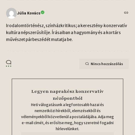
Júlia Kovács
Irodalomtörténész, színházkritikus; a keresztény‑konzervatív
kultúra népszerűsítője. Írásaiban a hagyomány és a kortárs
művészet párbeszédét mutatja be.
Nincs hozzászólás
Legyen naprakész konzervatív
nézőpontból
Heti válogatásunk a legfontosabb hazai és
nemzetközi hírekből, elemzésekből és
véleményekből közvetlenül a postaládájába. Adja meg
e-mail címét, és erősítse meg, hogy szeretné fogadni
hírlevelünket.