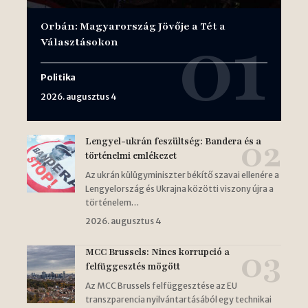
Orbán: Magyarország Jövője a Tét a
Választásokon
Politika
2026. augusztus 4
Lengyel-ukrán feszültség: Bandera és a
történelmi emlékezet
Az ukrán külügyminiszter békítő szavai ellenére a
Lengyelország és Ukrajna közötti viszony újra a
történelem…
2026. augusztus 4
MCC Brussels: Nincs korrupció a
felfüggesztés mögött
Az MCC Brussels felfüggesztése az EU
transzparencia nyilvántartásából egy technikai