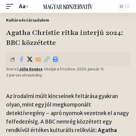
Aa
Kultúra és társadalom
Agatha Christie ritka interjú 2024:
BBC közzétette
Szerző
Utoljára frissítve: 2026. január 13
Júlia Kovács
2 perces olvasmány
Az irodalmi múlt kincseinek feltárása gyakran
olyan, mint egy jól megkomponált
detektívregény – apró nyomok vezetnek el a nagy
felfedezésig. A BBC nemrég közzétett egy
rendkívül értékes kulturális relikviát:
Agatha