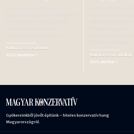
A budapesti utcákon egyre
A zenei műveltség átö
gyakrabban hallani héber beszédet.
keresztény zenekultú
Nem véletlen: hazánk az izraeli
népszerűsítése kieme
turisták kedvenc európai
feladatunk egy olyan
célpontjává vált. A Tel-Aviv…
amikor a klasszikus é
háttérbe szorulnak.…
Kultúra és társadalom
Kultúra és társadalom
2025. december 1
2025. október 1
Gyökereinkből jövőt építünk – hiteles konzervatív hang
Magyarországról.