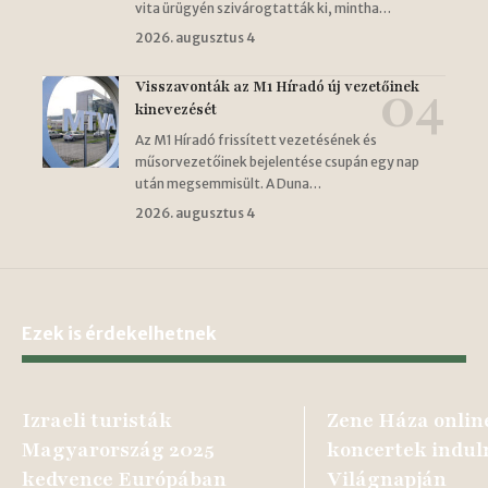
vita ürügyén szivárogtatták ki, mintha…
2026. augusztus 4
Visszavonták az M1 Híradó új vezetőinek
kinevezését
Az M1 Híradó frissített vezetésének és
műsorvezetőinek bejelentése csupán egy nap
után megsemmisült. A Duna…
2026. augusztus 4
Ezek is érdekelhetnek
Izraeli turisták
Zene Háza onlin
Magyarország 2025
koncertek indul
kedvence Európában
Világnapján